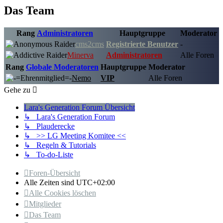
Das Team
Rang
Administratoren
Hauptgruppe
Moderator
cms2cms
Registrierte Benutzer
-
Minerva
Administratoren
Alle Foren
Rang
Globale Moderatoren
Hauptgruppe
Moderator
Nemo
VIP
Alle Foren
Gehe zu
Lara's Generation Forum Übersicht
↳ Lara's Generation Forum
↳ Plauderecke
↳ >> LG Meeting Komitee <<
↳ Regeln & Tutorials
↳ To-do-Liste
Foren-Übersicht
Alle Zeiten sind
UTC+02:00
Alle Cookies löschen
Mitglieder
Das Team