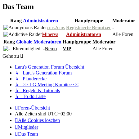
Das Team
Rang
Administratoren
Hauptgruppe
Moderator
cms2cms
Registrierte Benutzer
-
Minerva
Administratoren
Alle Foren
Rang
Globale Moderatoren
Hauptgruppe
Moderator
Nemo
VIP
Alle Foren
Gehe zu
Lara's Generation Forum Übersicht
↳ Lara's Generation Forum
↳ Plauderecke
↳ >> LG Meeting Komitee <<
↳ Regeln & Tutorials
↳ To-do-Liste
Foren-Übersicht
Alle Zeiten sind
UTC+02:00
Alle Cookies löschen
Mitglieder
Das Team