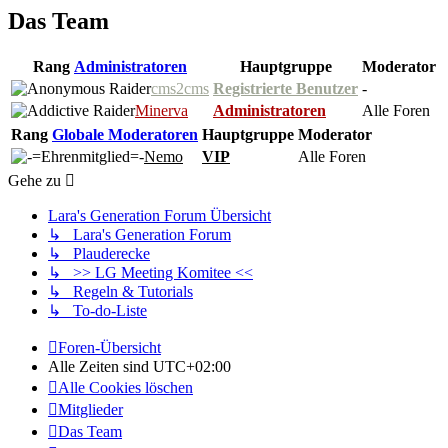
Das Team
Rang
Administratoren
Hauptgruppe
Moderator
cms2cms
Registrierte Benutzer
-
Minerva
Administratoren
Alle Foren
Rang
Globale Moderatoren
Hauptgruppe
Moderator
Nemo
VIP
Alle Foren
Gehe zu
Lara's Generation Forum Übersicht
↳ Lara's Generation Forum
↳ Plauderecke
↳ >> LG Meeting Komitee <<
↳ Regeln & Tutorials
↳ To-do-Liste
Foren-Übersicht
Alle Zeiten sind
UTC+02:00
Alle Cookies löschen
Mitglieder
Das Team