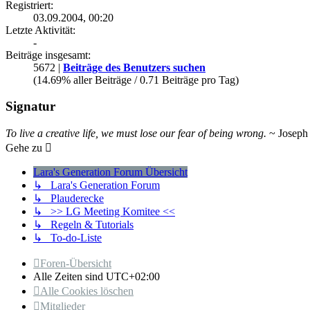
Registriert:
03.09.2004, 00:20
Letzte Aktivität:
-
Beiträge insgesamt:
5672 |
Beiträge des Benutzers suchen
(14.69% aller Beiträge / 0.71 Beiträge pro Tag)
Signatur
To live a creative life, we must lose our fear of being wrong.
~ Joseph 
Gehe zu
Lara's Generation Forum Übersicht
↳ Lara's Generation Forum
↳ Plauderecke
↳ >> LG Meeting Komitee <<
↳ Regeln & Tutorials
↳ To-do-Liste
Foren-Übersicht
Alle Zeiten sind
UTC+02:00
Alle Cookies löschen
Mitglieder