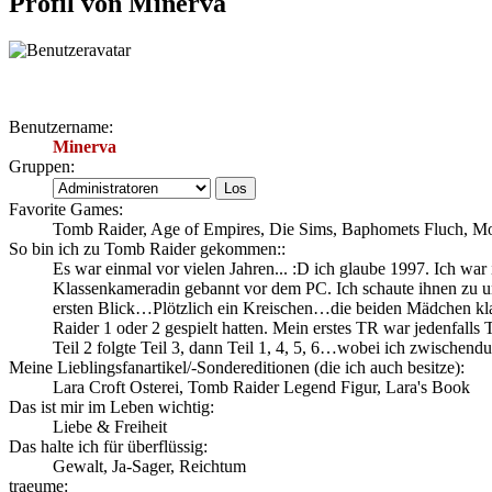
Profil von Minerva
Benutzername:
Minerva
Gruppen:
Favorite Games:
Tomb Raider, Age of Empires, Die Sims, Baphomets Fluch, Mon
So bin ich zu Tomb Raider gekommen::
Es war einmal vor vielen Jahren... :D ich glaube 1997. Ich war 
Klassenkameradin gebannt vor dem PC. Ich schaute ihnen zu und
ersten Blick…Plötzlich ein Kreischen…die beiden Mädchen kla
Raider 1 oder 2 gespielt hatten. Mein erstes TR war jedenfalls
Teil 2 folgte Teil 3, dann Teil 1, 4, 5, 6…wobei ich zwischendu
Meine Lieblingsfanartikel/-Sondereditionen (die ich auch besitze):
Lara Croft Osterei, Tomb Raider Legend Figur, Lara's Book
Das ist mir im Leben wichtig:
Liebe & Freiheit
Das halte ich für überflüssig:
Gewalt, Ja-Sager, Reichtum
traeume: