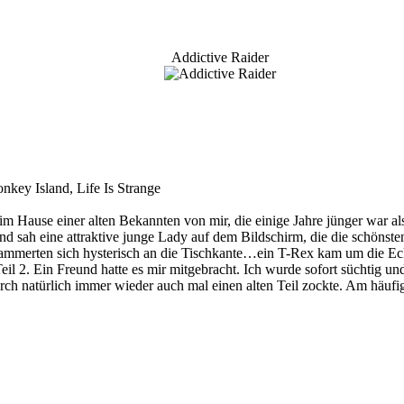
Addictive Raider
key Island, Life Is Strange
im Hause einer alten Bekannten von mir, die einige Jahre jünger war als 
 sah eine attraktive junge Lady auf dem Bildschirm, die die schönsten
mmerten sich hysterisch an die Tischkante…ein T-Rex kam um die Eck
 Teil 2. Ein Freund hatte es mir mitgebracht. Ich wurde sofort süchtig
rch natürlich immer wieder auch mal einen alten Teil zockte. Am häufigst