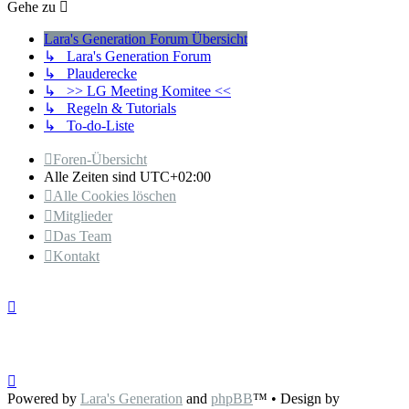
Gehe zu
Lara's Generation Forum Übersicht
↳ Lara's Generation Forum
↳ Plauderecke
↳ >> LG Meeting Komitee <<
↳ Regeln & Tutorials
↳ To-do-Liste
Foren-Übersicht
Alle Zeiten sind
UTC+02:00
Alle Cookies löschen
Mitglieder
Das Team
Kontakt
Powered by
Lara's Generation
and
phpBB
™
• Design by