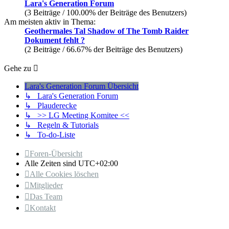
Lara's Generation Forum
(3 Beiträge / 100.00% der Beiträge des Benutzers)
Am meisten aktiv in Thema:
Geothermales Tal Shadow of The Tomb Raider
Dokument fehlt ?
(2 Beiträge / 66.67% der Beiträge des Benutzers)
Gehe zu
Lara's Generation Forum Übersicht
↳ Lara's Generation Forum
↳ Plauderecke
↳ >> LG Meeting Komitee <<
↳ Regeln & Tutorials
↳ To-do-Liste
Foren-Übersicht
Alle Zeiten sind
UTC+02:00
Alle Cookies löschen
Mitglieder
Das Team
Kontakt