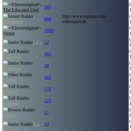
593
The Educated Fool
http://www.equinya-das-
604
chaosbmm
rollenspiel.de
1868
Nemo
LiLa
12
162
Landavia
18
Darkkatte
362
Rümpi
178
Marilyn
125
pandora
21
Ginger
Kai
10