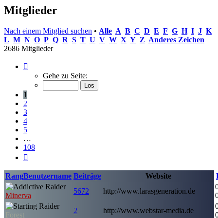
Mitglieder
Nach einem Mitglied suchen
•
Alle
A
B
C
D
E
F
G
H
I
J
K
L
M
N
O
P
Q
R
S
T
U
V
W
X
Y
Z
Anderes Zeichen
2686 Mitglieder
Seite
1
Gehe zu Seite:
von
108
1
2
3
4
5
…
108
Nächste
Rang
Benutzername
Beiträge
Website
5672
http://www.larasgeneration.de
Minerva
2
http://www.webstar-media.de
Forest