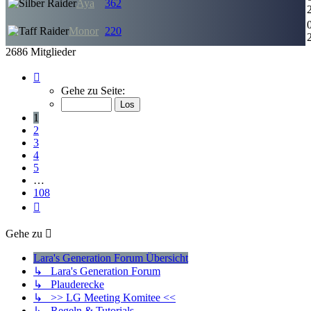
Aya
362
Monor
220
2686 Mitglieder
Seite
1
Gehe zu Seite:
von
108
1
2
3
4
5
…
108
Nächste
Gehe zu
Lara's Generation Forum Übersicht
↳ Lara's Generation Forum
↳ Plauderecke
↳ >> LG Meeting Komitee <<
↳ Regeln & Tutorials