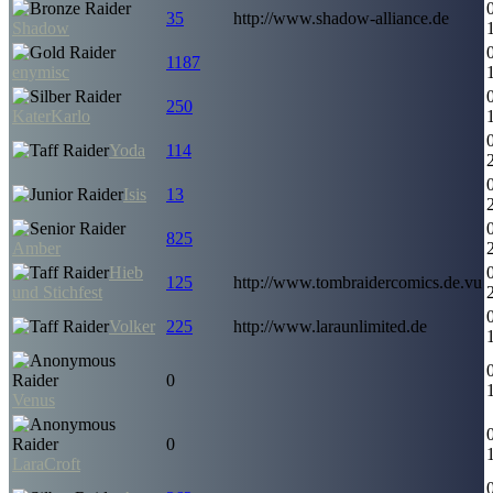
35
http://www.shadow-alliance.de
Shadow
1187
enymisc
250
KaterKarlo
Yoda
114
Isis
13
825
Amber
Hieb
125
http://www.tombraidercomics.de.vu
und Stichfest
Volker
225
http://www.laraunlimited.de
0
Venus
0
LaraCroft