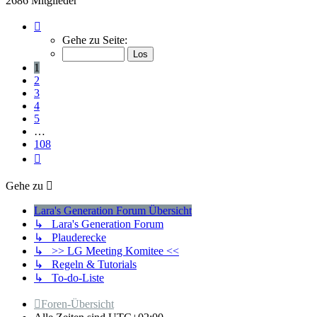
2686 Mitglieder
Seite
1
Gehe zu Seite:
von
108
1
2
3
4
5
…
108
Nächste
Gehe zu
Lara's Generation Forum Übersicht
↳ Lara's Generation Forum
↳ Plauderecke
↳ >> LG Meeting Komitee <<
↳ Regeln & Tutorials
↳ To-do-Liste
Foren-Übersicht