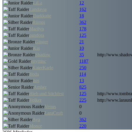
LiLa
12
Landavia
162
Darkkatte
18
Rümpi
362
Marilyn
178
pandora
125
Ginger
21
Kai
10
Shadow
35
http://www.shadow
enymisc
1187
KaterKarlo
250
Yoda
114
Isis
13
Amber
825
Hieb und Stichfest
125
http://www.tombra
Volker
225
http://www.laraunl
Venus
0
LaraCroft
0
Aya
362
Monor
220