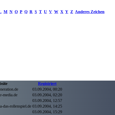
L
M
N
O
P
Q
R
S
T
U
V
W
X
Y
Z
Anderes Zeichen
site
Registriert
neration.de
03.09.2004, 00:20
r-media.de
03.09.2004, 02:20
03.09.2004, 12:57
-das-rollenspiel.de
03.09.2004, 14:25
03.09.2004, 15:29