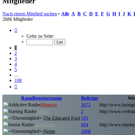
Mitglieder
Nach einem Mitglied suchen
•
Alle
A
B
C
D
E
F
G
H
I
J
K
2686 Mitglieder
Seite
1
Gehe zu Seite:
von
108
1
2
3
4
5
…
108
Nächste
Rang
Benutzername
Beiträge
Web
Minerva
5672
http://www.larasge
Forest
2
http://www.websta
The Educated Fool
593
chaosbmm
604
http://www.equinya
Nemo
1868