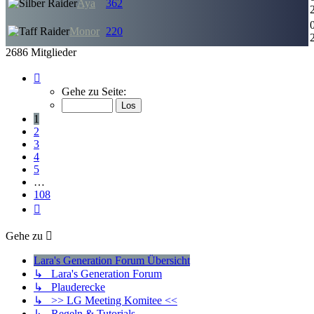
Aya
362
Monor
220
2686 Mitglieder
Seite
1
Gehe zu Seite:
von
108
1
2
3
4
5
…
108
Nächste
Gehe zu
Lara's Generation Forum Übersicht
↳ Lara's Generation Forum
↳ Plauderecke
↳ >> LG Meeting Komitee <<
↳ Regeln & Tutorials