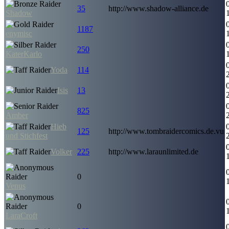
35
http://www.shadow-alliance.de
Shadow
1187
enymisc
250
KaterKarlo
Yoda
114
Isis
13
825
Amber
Hieb
125
http://www.tombraidercomics.de.vu
und Stichfest
Volker
225
http://www.laraunlimited.de
0
Venus
0
LaraCroft