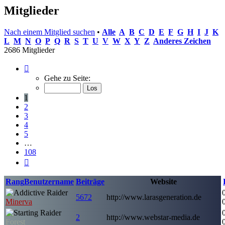
Mitglieder
Nach einem Mitglied suchen
•
Alle
A
B
C
D
E
F
G
H
I
J
K
L
M
N
O
P
Q
R
S
T
U
V
W
X
Y
Z
Anderes Zeichen
2686 Mitglieder
Seite
1
Gehe zu Seite:
von
108
1
2
3
4
5
…
108
Nächste
Rang
Benutzername
Beiträge
Website
5672
http://www.larasgeneration.de
Minerva
2
http://www.webstar-media.de
Forest