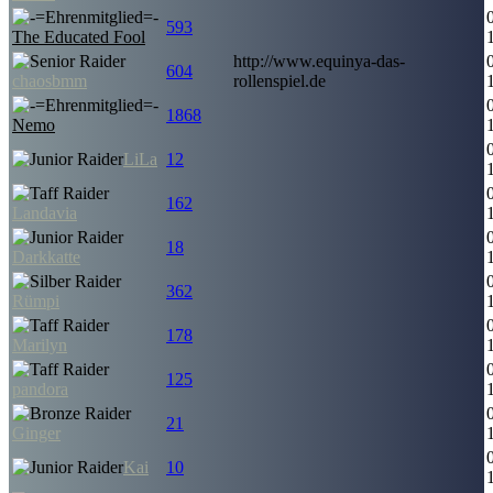
593
The Educated Fool
http://www.equinya-das-
604
chaosbmm
rollenspiel.de
1868
Nemo
LiLa
12
162
Landavia
18
Darkkatte
362
Rümpi
178
Marilyn
125
pandora
21
Ginger
Kai
10