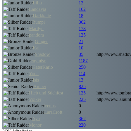
LiLa
12
Landavia
162
Darkkatte
18
Rümpi
362
Marilyn
178
pandora
125
Ginger
21
Kai
10
Shadow
35
http://www.shadow
enymisc
1187
KaterKarlo
250
Yoda
114
Isis
13
Amber
825
Hieb und Stichfest
125
http://www.tombra
Volker
225
http://www.laraunl
Venus
0
LaraCroft
0
Aya
362
Monor
220