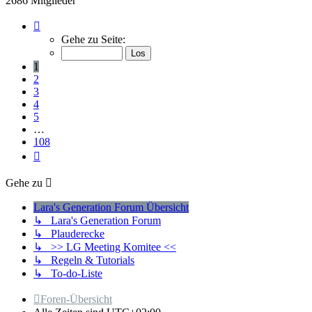
2686 Mitglieder
Seite
1
Gehe zu Seite:
von
108
1
2
3
4
5
…
108
Nächste
Gehe zu
Lara's Generation Forum Übersicht
↳ Lara's Generation Forum
↳ Plauderecke
↳ >> LG Meeting Komitee <<
↳ Regeln & Tutorials
↳ To-do-Liste
Foren-Übersicht