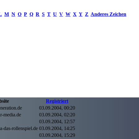
L
M
N
O
P
Q
R
S
T
U
V
W
X
Y
Z
Anderes Zeichen
site
Registriert
neration.de
03.09.2004, 00:20
r-media.de
03.09.2004, 02:20
03.09.2004, 12:57
-das-rollenspiel.de
03.09.2004, 14:25
03.09.2004, 15:29