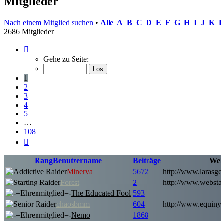
Mitglieder
Nach einem Mitglied suchen
•
Alle
A
B
C
D
E
F
G
H
I
J
K
2686 Mitglieder
Seite
1
Gehe zu Seite:
von
108
1
2
3
4
5
…
108
Nächste
Rang
Benutzername
Beiträge
Web
Minerva
5672
http://www.larasge
Forest
2
http://www.websta
The Educated Fool
593
chaosbmm
604
http://www.equinya
Nemo
1868