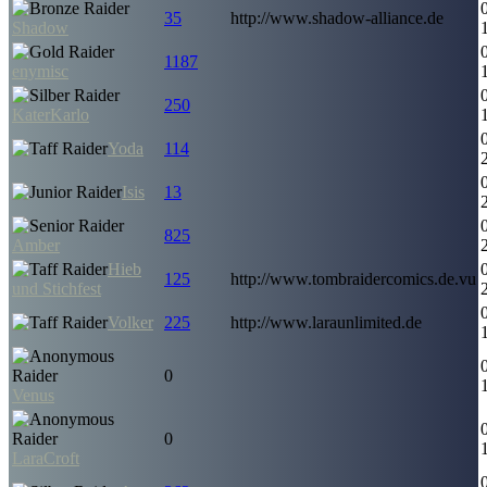
35
http://www.shadow-alliance.de
Shadow
1187
enymisc
250
KaterKarlo
Yoda
114
Isis
13
825
Amber
Hieb
125
http://www.tombraidercomics.de.vu
und Stichfest
Volker
225
http://www.laraunlimited.de
0
Venus
0
LaraCroft