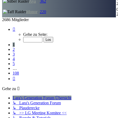
Aya
362
Monor
220
2686 Mitglieder
Seite
1
Gehe zu Seite:
von
108
1
2
3
4
5
…
108
Nächste
Gehe zu
Lara's Generation Forum Übersicht
↳ Lara's Generation Forum
↳ Plauderecke
↳ >> LG Meeting Komitee <<
↳ Regeln & Tutorials