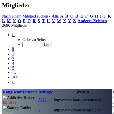
Mitglieder
Nach einem Mitglied suchen
•
Alle
A
B
C
D
E
F
G
H
I
J
K
L
M
N
O
P
Q
R
S
T
U
V
W
X
Y
Z
Anderes Zeichen
2686 Mitglieder
Seite
1
Gehe zu Seite:
von
108
1
2
3
4
5
…
108
Nächste
Rang
Benutzername
Beiträge
Website
5672
http://www.larasgeneration.de
Minerva
2
http://www.webstar-media.de
Forest