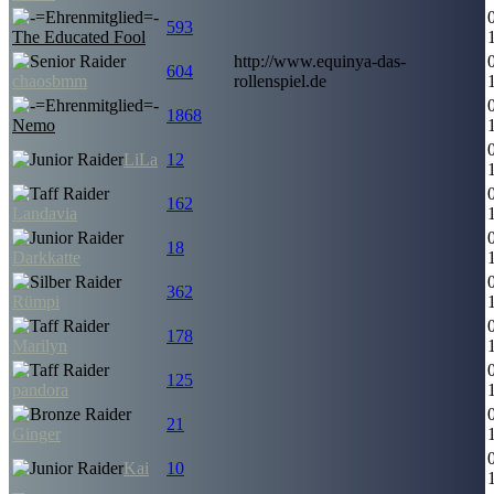
593
The Educated Fool
http://www.equinya-das-
604
chaosbmm
rollenspiel.de
1868
Nemo
LiLa
12
162
Landavia
18
Darkkatte
362
Rümpi
178
Marilyn
125
pandora
21
Ginger
Kai
10