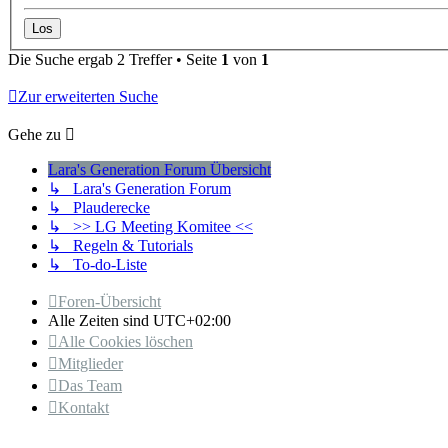
Die Suche ergab 2 Treffer • Seite
1
von
1
Zur erweiterten Suche
Gehe zu
Lara's Generation Forum Übersicht
↳ Lara's Generation Forum
↳ Plauderecke
↳ >> LG Meeting Komitee <<
↳ Regeln & Tutorials
↳ To-do-Liste
Foren-Übersicht
Alle Zeiten sind
UTC+02:00
Alle Cookies löschen
Mitglieder
Das Team
Kontakt