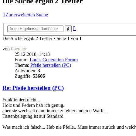
Die Suche ergab 2 Treffer
Zur erweiterten Suche
Erweiterte
Suche
Suche
Die Suche ergab 2 Treffer • Seite
1
von
1
von
0perator
25.12.2018, 14:13
Forum:
Lara's Generation Forum
Thema:
Pfeile herstellen (PC)
Antworten:
3
Zugriffe:
53606
Re: Pfeile herstellen (PC)
Funktioniert nicht...
Holz und Federn hab ich genug.
aber sie wechselt dann immer zu einer anderen Waffe...
Tastenbelegung ist auf Standard
Was mach ich falsch... Hab nie Pfeile.. Muss immer zurück und welc