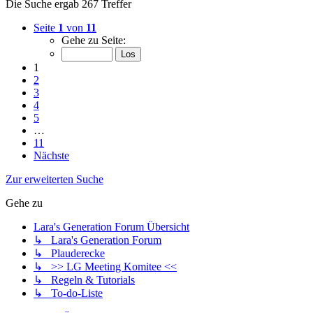
Die Suche ergab 267 Treffer
Seite
1
von
11
Gehe zu Seite:
1
2
3
4
5
…
11
Nächste
Zur erweiterten Suche
Gehe zu
Lara's Generation Forum Übersicht
↳ Lara's Generation Forum
↳ Plauderecke
↳ >> LG Meeting Komitee <<
↳ Regeln & Tutorials
↳ To-do-Liste