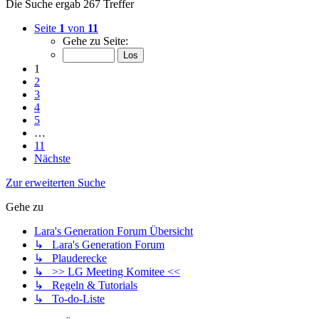
Die Suche ergab 267 Treffer
Seite
1
von
11
Gehe zu Seite:
1
2
3
4
5
…
11
Nächste
Zur erweiterten Suche
Gehe zu
Lara's Generation Forum Übersicht
↳ Lara's Generation Forum
↳ Plauderecke
↳ >> LG Meeting Komitee <<
↳ Regeln & Tutorials
↳ To-do-Liste