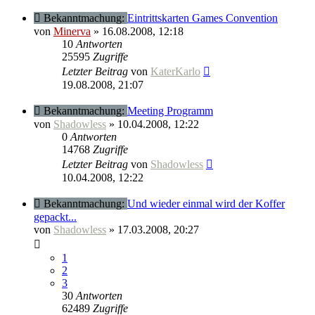
Bekanntmachung:
Eintrittskarten Games Convention
von
Minerva
» 16.08.2008, 12:18
10
Antworten
25595
Zugriffe
Letzter Beitrag
von
KaterKarlo
19.08.2008, 21:07
Bekanntmachung:
Meeting Programm
von
Shadowless
» 10.04.2008, 12:22
0
Antworten
14768
Zugriffe
Letzter Beitrag
von
Shadowless
10.04.2008, 12:22
Bekanntmachung:
Und wieder einmal wird der Koffer
gepackt...
von
Shadowless
» 17.03.2008, 20:27
1
2
3
30
Antworten
62489
Zugriffe