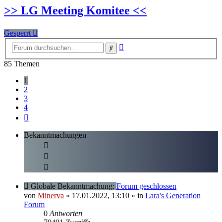
>> LG Meeting Komitee <<
Gesperrt
Erweiterte
Suche
Suche
85 Themen
1
2
3
4
Nächste
Bekanntmachungen
Globale Bekanntmachung:
Forum geschlossen
von
Minerva
» 17.01.2022, 13:10
» in
Lara's Generation
Forum
0
Antworten