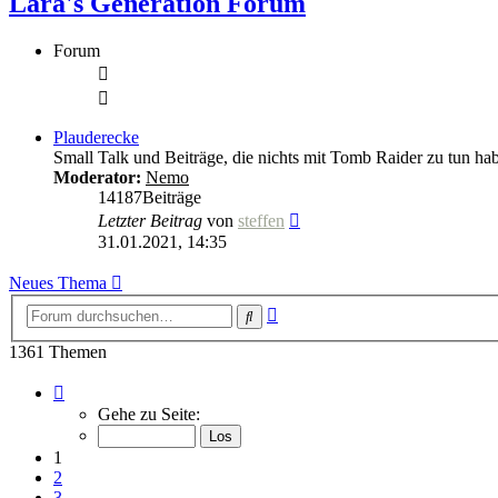
Lara's Generation Forum
Forum
Plauderecke
Small Talk und Beiträge, die nichts mit Tomb Raider zu tun ha
Moderator:
Nemo
14187
Beiträge
Neuester
Letzter Beitrag
von
steffen
Beitrag
31.01.2021, 14:35
Neues Thema
Erweiterte
Suche
Suche
1361 Themen
Seite
1
Gehe zu Seite:
von
55
1
2
3