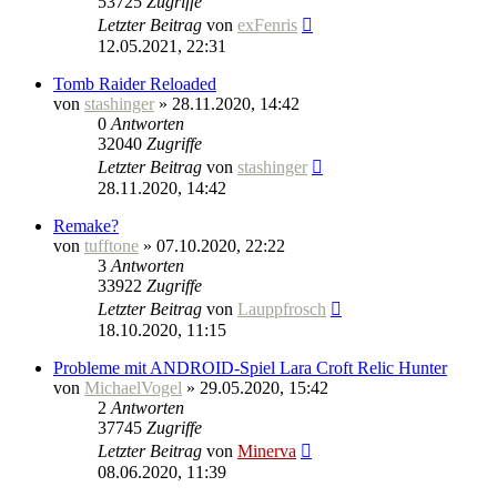
53725
Zugriffe
Letzter Beitrag
von
exFenris
12.05.2021, 22:31
Tomb Raider Reloaded
von
stashinger
» 28.11.2020, 14:42
0
Antworten
32040
Zugriffe
Letzter Beitrag
von
stashinger
28.11.2020, 14:42
Remake?
von
tufftone
» 07.10.2020, 22:22
3
Antworten
33922
Zugriffe
Letzter Beitrag
von
Lauppfrosch
18.10.2020, 11:15
Probleme mit ANDROID-Spiel Lara Croft Relic Hunter
von
MichaelVogel
» 29.05.2020, 15:42
2
Antworten
37745
Zugriffe
Letzter Beitrag
von
Minerva
08.06.2020, 11:39