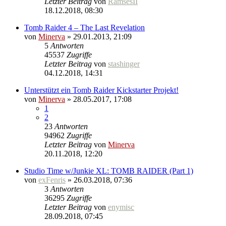
Letzter Beitrag
von
RamsesII
18.12.2018, 08:30
Tomb Raider 4 – The Last Revelation
von
Minerva
» 29.01.2013, 21:09
5
Antworten
45537
Zugriffe
Letzter Beitrag
von
stashinger
04.12.2018, 14:31
Unterstützt ein Tomb Raider Kickstarter Projekt!
von
Minerva
» 28.05.2017, 17:08
1
2
23
Antworten
94962
Zugriffe
Letzter Beitrag
von
Minerva
20.11.2018, 12:20
Studio Time w/Junkie XL: TOMB RAIDER (Part 1)
von
exFenris
» 26.03.2018, 07:36
3
Antworten
36295
Zugriffe
Letzter Beitrag
von
enymisc
28.09.2018, 07:45