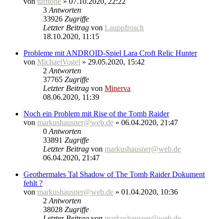
von
tufftone
» 07.10.2020, 22:22
3
Antworten
33926
Zugriffe
Letzter Beitrag
von
Lauppfrosch
18.10.2020, 11:15
Probleme mit ANDROID-Spiel Lara Croft Relic Hunter
von
MichaelVogel
» 29.05.2020, 15:42
2
Antworten
37765
Zugriffe
Letzter Beitrag
von
Minerva
08.06.2020, 11:39
Noch ein Problem mit Rise of the Tomb Raider
von
markushausner@web.de
» 06.04.2020, 21:47
0
Antworten
33891
Zugriffe
Letzter Beitrag
von
markushausner@web.de
06.04.2020, 21:47
Geothermales Tal Shadow of The Tomb Raider Dokument
fehlt ?
von
markushausner@web.de
» 01.04.2020, 10:36
2
Antworten
38028
Zugriffe
Letzter Beitrag
von
markushausner@web.de