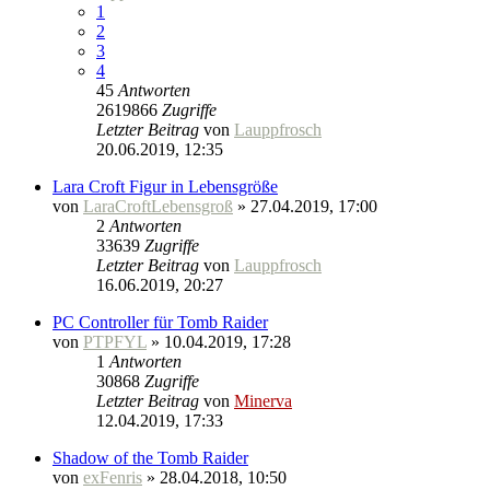
1
2
3
4
45
Antworten
2619866
Zugriffe
Letzter Beitrag
von
Lauppfrosch
20.06.2019, 12:35
Lara Croft Figur in Lebensgröße
von
LaraCroftLebensgroß
» 27.04.2019, 17:00
2
Antworten
33639
Zugriffe
Letzter Beitrag
von
Lauppfrosch
16.06.2019, 20:27
PC Controller für Tomb Raider
von
PTPFYL
» 10.04.2019, 17:28
1
Antworten
30868
Zugriffe
Letzter Beitrag
von
Minerva
12.04.2019, 17:33
Shadow of the Tomb Raider
von
exFenris
» 28.04.2018, 10:50