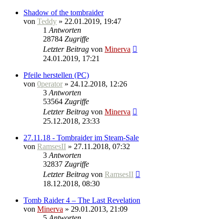
Shadow of the tombraider
von
Teddy
» 22.01.2019, 19:47
1
Antworten
28784
Zugriffe
Letzter Beitrag
von
Minerva
24.01.2019, 17:21
Pfeile herstellen (PC)
von
0perator
» 24.12.2018, 12:26
3
Antworten
53564
Zugriffe
Letzter Beitrag
von
Minerva
25.12.2018, 23:33
27.11.18 - Tombraider im Steam-Sale
von
RamsesII
» 27.11.2018, 07:32
3
Antworten
32837
Zugriffe
Letzter Beitrag
von
RamsesII
18.12.2018, 08:30
Tomb Raider 4 – The Last Revelation
von
Minerva
» 29.01.2013, 21:09
5
Antworten