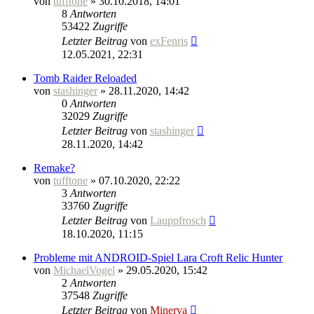
von
tufftone
» 30.10.2018, 14:01
8
Antworten
53422
Zugriffe
Letzter Beitrag
von
exFenris
12.05.2021, 22:31
Tomb Raider Reloaded
von
stashinger
» 28.11.2020, 14:42
0
Antworten
32029
Zugriffe
Letzter Beitrag
von
stashinger
28.11.2020, 14:42
Remake?
von
tufftone
» 07.10.2020, 22:22
3
Antworten
33760
Zugriffe
Letzter Beitrag
von
Lauppfrosch
18.10.2020, 11:15
Probleme mit ANDROID-Spiel Lara Croft Relic Hunter
von
MichaelVogel
» 29.05.2020, 15:42
2
Antworten
37548
Zugriffe
Letzter Beitrag
von
Minerva