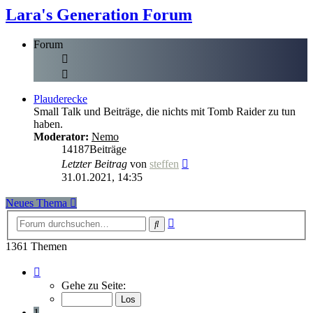
Lara's Generation Forum
Forum
Plauderecke
Small Talk und Beiträge, die nichts mit Tomb Raider zu tun
haben.
Moderator:
Nemo
14187
Beiträge
Neuester
Letzter Beitrag
von
steffen
Beitrag
31.01.2021, 14:35
Neues Thema
Erweiterte
Suche
Suche
1361 Themen
Seite
1
Gehe zu Seite:
von
55
1