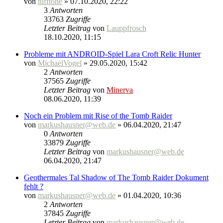
von
tufftone
» 07.10.2020, 22:22
3
Antworten
33763
Zugriffe
Letzter Beitrag
von
Lauppfrosch
18.10.2020, 11:15
Probleme mit ANDROID-Spiel Lara Croft Relic Hunter
von
MichaelVogel
» 29.05.2020, 15:42
2
Antworten
37565
Zugriffe
Letzter Beitrag
von
Minerva
08.06.2020, 11:39
Noch ein Problem mit Rise of the Tomb Raider
von
markushausner@web.de
» 06.04.2020, 21:47
0
Antworten
33879
Zugriffe
Letzter Beitrag
von
markushausner@web.de
06.04.2020, 21:47
Geothermales Tal Shadow of The Tomb Raider Dokument
fehlt ?
von
markushausner@web.de
» 01.04.2020, 10:36
2
Antworten
37845
Zugriffe
Letzter Beitrag
von
markushausner@web.de