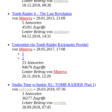
Letzter Beitrag
von
RamsesII
18.12.2018, 08:30
Tomb Raider 4 – The Last Revelation
von
Minerva
» 29.01.2013, 21:09
5
Antworten
45201
Zugriffe
Letzter Beitrag
von
stashinger
04.12.2018, 14:31
Unterstützt ein Tomb Raider Kickstarter Projekt!
von
Minerva
» 28.05.2017, 17:08
1
2
23
Antworten
94679
Zugriffe
Letzter Beitrag
von
Minerva
20.11.2018, 12:20
Studio Time w/Junkie XL: TOMB RAIDER (Part 1)
von
exFenris
» 26.03.2018, 07:36
3
Antworten
36277
Zugriffe
Letzter Beitrag
von
enymisc
28.09.2018, 07:45