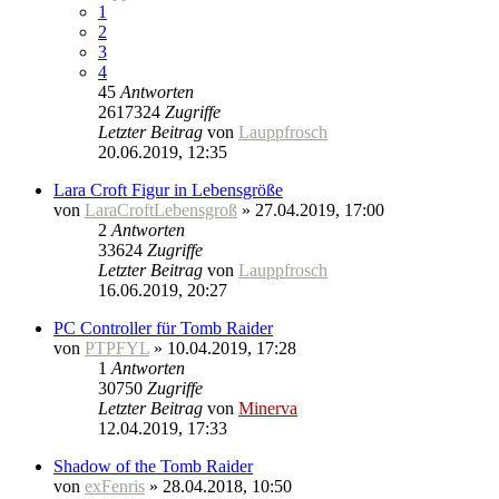
1
2
3
4
45
Antworten
2617324
Zugriffe
Letzter Beitrag
von
Lauppfrosch
20.06.2019, 12:35
Lara Croft Figur in Lebensgröße
von
LaraCroftLebensgroß
» 27.04.2019, 17:00
2
Antworten
33624
Zugriffe
Letzter Beitrag
von
Lauppfrosch
16.06.2019, 20:27
PC Controller für Tomb Raider
von
PTPFYL
» 10.04.2019, 17:28
1
Antworten
30750
Zugriffe
Letzter Beitrag
von
Minerva
12.04.2019, 17:33
Shadow of the Tomb Raider
von
exFenris
» 28.04.2018, 10:50