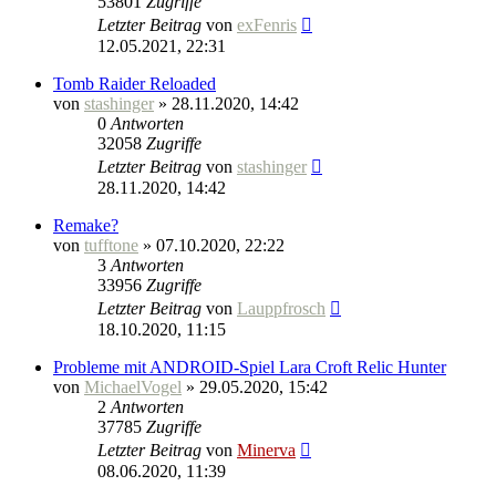
53801
Zugriffe
Letzter Beitrag
von
exFenris
12.05.2021, 22:31
Tomb Raider Reloaded
von
stashinger
» 28.11.2020, 14:42
0
Antworten
32058
Zugriffe
Letzter Beitrag
von
stashinger
28.11.2020, 14:42
Remake?
von
tufftone
» 07.10.2020, 22:22
3
Antworten
33956
Zugriffe
Letzter Beitrag
von
Lauppfrosch
18.10.2020, 11:15
Probleme mit ANDROID-Spiel Lara Croft Relic Hunter
von
MichaelVogel
» 29.05.2020, 15:42
2
Antworten
37785
Zugriffe
Letzter Beitrag
von
Minerva
08.06.2020, 11:39