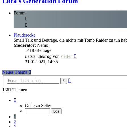
Lara's Generation Forum
Forum
Plauderecke
Small Talk und Beiträge, die nichts mit Tomb Raider zu tun ha
Moderator:
Nemo
14187
Beiträge
Neuester
Letzter Beitrag
von
steffen
Beitrag
31.01.2021, 14:35
Neues Thema
Erweiterte
Suche
Suche
1361 Themen
Seite
1
Gehe zu Seite:
von
55
1
2
3