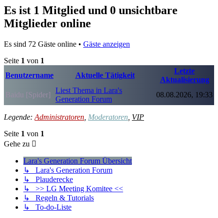
Es ist 1 Mitglied und 0 unsichtbare
Mitglieder online
Es sind 72 Gäste online •
Gäste anzeigen
Seite
1
von
1
Letzte
Benutzername
Aktuelle Tätigkeit
Aktualisierung
Liest Thema in Lara's
Baidu [Spider]
08.08.2026, 19:33
Generation Forum
Legende:
Administratoren
,
Moderatoren
,
VIP
Seite
1
von
1
Gehe zu
Lara's Generation Forum Übersicht
↳ Lara's Generation Forum
↳ Plauderecke
↳ >> LG Meeting Komitee <<
↳ Regeln & Tutorials
↳ To-do-Liste