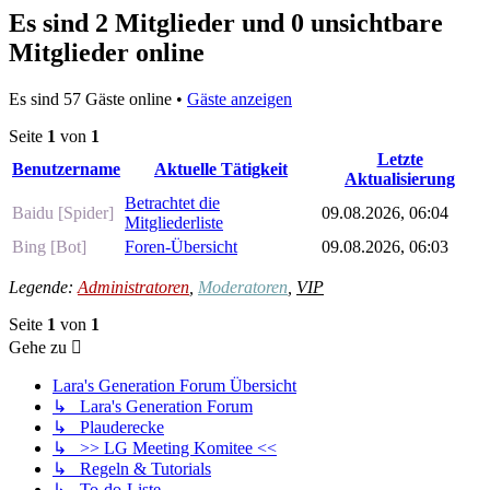
Es sind 2 Mitglieder und 0 unsichtbare
Mitglieder online
Es sind 57 Gäste online •
Gäste anzeigen
Seite
1
von
1
Letzte
Benutzername
Aktuelle Tätigkeit
Aktualisierung
Betrachtet die
Baidu [Spider]
09.08.2026, 06:04
Mitgliederliste
Bing [Bot]
Foren-Übersicht
09.08.2026, 06:03
Legende:
Administratoren
,
Moderatoren
,
VIP
Seite
1
von
1
Gehe zu
Lara's Generation Forum Übersicht
↳ Lara's Generation Forum
↳ Plauderecke
↳ >> LG Meeting Komitee <<
↳ Regeln & Tutorials
↳ To-do-Liste