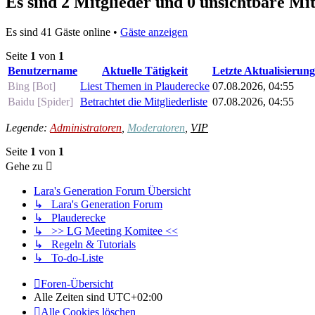
Es sind 2 Mitglieder und 0 unsichtbare Mit
Es sind 41 Gäste online •
Gäste anzeigen
Seite
1
von
1
Benutzername
Aktuelle Tätigkeit
Letzte Aktualisierung
Bing [Bot]
Liest Themen in Plauderecke
07.08.2026, 04:55
Baidu [Spider]
Betrachtet die Mitgliederliste
07.08.2026, 04:55
Legende:
Administratoren
,
Moderatoren
,
VIP
Seite
1
von
1
Gehe zu
Lara's Generation Forum Übersicht
↳ Lara's Generation Forum
↳ Plauderecke
↳ >> LG Meeting Komitee <<
↳ Regeln & Tutorials
↳ To-do-Liste
Foren-Übersicht
Alle Zeiten sind
UTC+02:00
Alle Cookies löschen