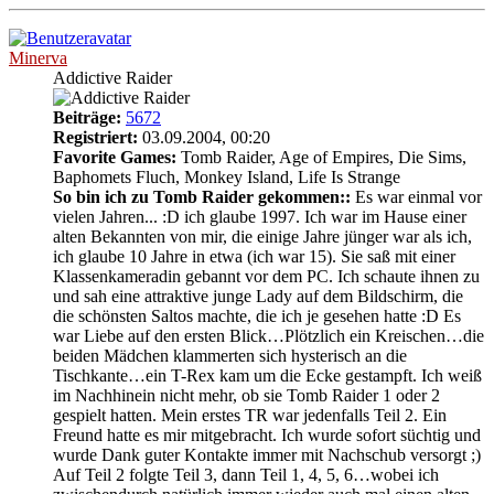
oben
Minerva
Addictive Raider
Beiträge:
5672
Registriert:
03.09.2004, 00:20
Favorite Games:
Tomb Raider, Age of Empires, Die Sims,
Baphomets Fluch, Monkey Island, Life Is Strange
So bin ich zu Tomb Raider gekommen::
Es war einmal vor
vielen Jahren... :D ich glaube 1997. Ich war im Hause einer
alten Bekannten von mir, die einige Jahre jünger war als ich,
ich glaube 10 Jahre in etwa (ich war 15). Sie saß mit einer
Klassenkameradin gebannt vor dem PC. Ich schaute ihnen zu
und sah eine attraktive junge Lady auf dem Bildschirm, die
die schönsten Saltos machte, die ich je gesehen hatte :D Es
war Liebe auf den ersten Blick…Plötzlich ein Kreischen…die
beiden Mädchen klammerten sich hysterisch an die
Tischkante…ein T-Rex kam um die Ecke gestampft. Ich weiß
im Nachhinein nicht mehr, ob sie Tomb Raider 1 oder 2
gespielt hatten. Mein erstes TR war jedenfalls Teil 2. Ein
Freund hatte es mir mitgebracht. Ich wurde sofort süchtig und
wurde Dank guter Kontakte immer mit Nachschub versorgt ;)
Auf Teil 2 folgte Teil 3, dann Teil 1, 4, 5, 6…wobei ich