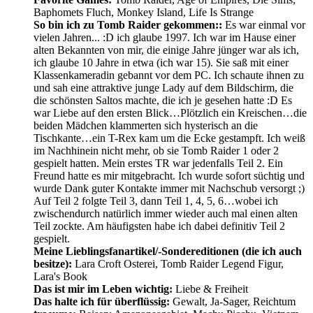
Baphomets Fluch, Monkey Island, Life Is Strange
So bin ich zu Tomb Raider gekommen::
Es war einmal vor
vielen Jahren... :D ich glaube 1997. Ich war im Hause einer
alten Bekannten von mir, die einige Jahre jünger war als ich,
ich glaube 10 Jahre in etwa (ich war 15). Sie saß mit einer
Klassenkameradin gebannt vor dem PC. Ich schaute ihnen zu
und sah eine attraktive junge Lady auf dem Bildschirm, die
die schönsten Saltos machte, die ich je gesehen hatte :D Es
war Liebe auf den ersten Blick…Plötzlich ein Kreischen…die
beiden Mädchen klammerten sich hysterisch an die
Tischkante…ein T-Rex kam um die Ecke gestampft. Ich weiß
im Nachhinein nicht mehr, ob sie Tomb Raider 1 oder 2
gespielt hatten. Mein erstes TR war jedenfalls Teil 2. Ein
Freund hatte es mir mitgebracht. Ich wurde sofort süchtig und
wurde Dank guter Kontakte immer mit Nachschub versorgt ;)
Auf Teil 2 folgte Teil 3, dann Teil 1, 4, 5, 6…wobei ich
zwischendurch natürlich immer wieder auch mal einen alten
Teil zockte. Am häufigsten habe ich dabei definitiv Teil 2
gespielt.
Meine Lieblingsfanartikel/-Sondereditionen (die ich auch
besitze):
Lara Croft Osterei, Tomb Raider Legend Figur,
Lara's Book
Das ist mir im Leben wichtig:
Liebe & Freiheit
Das halte ich für überflüssig:
Gewalt, Ja-Sager, Reichtum