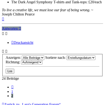
The Dark Angel Symphony T-shirts and Tank-tops: £20/each
To live a creative life, we must lose our fear of being wrong.
~
Joseph Chilton Pearce
Nach
oben
Antworten
Druckansicht
Anzeigen:
Sortiere nach:
Richtung:
24 Beiträge
Vorherige
1
2
Zurück zu „Lara's Generation Forum“