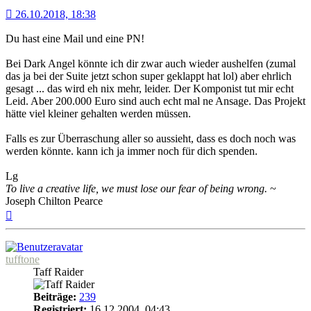
26.10.2018, 18:38
Du hast eine Mail und eine PN!
Bei Dark Angel könnte ich dir zwar auch wieder aushelfen (zumal
das ja bei der Suite jetzt schon super geklappt hat lol) aber ehrlich
gesagt ... das wird eh nix mehr, leider. Der Komponist tut mir echt
Leid. Aber 200.000 Euro sind auch echt mal ne Ansage. Das Projekt
hätte viel kleiner gehalten werden müssen.
Falls es zur Überraschung aller so aussieht, dass es doch noch was
werden könnte. kann ich ja immer noch für dich spenden.
Lg
To live a creative life, we must lose our fear of being wrong.
~
Joseph Chilton Pearce
Nach
oben
tufftone
Taff Raider
Beiträge:
239
Registriert:
16.12.2004, 04:43