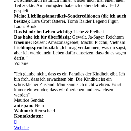
zwischendurch natürlich immer wieder auch mal einen alten
Teil zockte. Am häufigsten habe ich dabei definitiv Teil 2
gespielt.
Meine Lieblingsfanartikel/-Sondereditionen (die ich auch
besitze):
Lara Croft Osterei, Tomb Raider Legend Figur,
Lara's Book
Das ist mir im Leben wichtig:
Liebe & Freiheit
Das halte ich für überflüssig:
Gewalt, Ja-Sager, Reichtum
traeume:
Reisen: Amazonasgebiet, Machu Picchu, Vietnam
Lieblingsspruch/-zitat:
„Ich mag verdammen, was du sagst,
aber ich werde mein Leben dafür einsetzen, dass du es sagen
darfst.“
Voltaire
"Ich glaube nicht, dass es ein Paradies der Kindheit gibt. Ich
bin froh, dass ich erwachsen bin. Die Kindheit ist ein
schrecklicher Zustand. Man kann sich nicht wehren. Es ist
immer ein wunder, dass wir überleben und erwachsen
werden"
Maurice Sendak
antispam:
Nein
Wohnort:
Remscheid
Kontaktdaten:
Kontaktdaten
von
Website