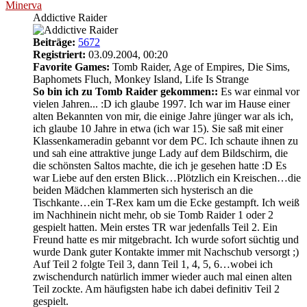
Minerva
Addictive Raider
Beiträge:
5672
Registriert:
03.09.2004, 00:20
Favorite Games:
Tomb Raider, Age of Empires, Die Sims,
Baphomets Fluch, Monkey Island, Life Is Strange
So bin ich zu Tomb Raider gekommen::
Es war einmal vor
vielen Jahren... :D ich glaube 1997. Ich war im Hause einer
alten Bekannten von mir, die einige Jahre jünger war als ich,
ich glaube 10 Jahre in etwa (ich war 15). Sie saß mit einer
Klassenkameradin gebannt vor dem PC. Ich schaute ihnen zu
und sah eine attraktive junge Lady auf dem Bildschirm, die
die schönsten Saltos machte, die ich je gesehen hatte :D Es
war Liebe auf den ersten Blick…Plötzlich ein Kreischen…die
beiden Mädchen klammerten sich hysterisch an die
Tischkante…ein T-Rex kam um die Ecke gestampft. Ich weiß
im Nachhinein nicht mehr, ob sie Tomb Raider 1 oder 2
gespielt hatten. Mein erstes TR war jedenfalls Teil 2. Ein
Freund hatte es mir mitgebracht. Ich wurde sofort süchtig und
wurde Dank guter Kontakte immer mit Nachschub versorgt ;)
Auf Teil 2 folgte Teil 3, dann Teil 1, 4, 5, 6…wobei ich
zwischendurch natürlich immer wieder auch mal einen alten
Teil zockte. Am häufigsten habe ich dabei definitiv Teil 2
gespielt.