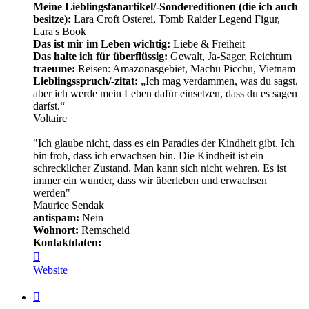
Meine Lieblingsfanartikel/-Sondereditionen (die ich auch
besitze):
Lara Croft Osterei, Tomb Raider Legend Figur,
Lara's Book
Das ist mir im Leben wichtig:
Liebe & Freiheit
Das halte ich für überflüssig:
Gewalt, Ja-Sager, Reichtum
traeume:
Reisen: Amazonasgebiet, Machu Picchu, Vietnam
Lieblingsspruch/-zitat:
„Ich mag verdammen, was du sagst,
aber ich werde mein Leben dafür einsetzen, dass du es sagen
darfst.“
Voltaire
"Ich glaube nicht, dass es ein Paradies der Kindheit gibt. Ich
bin froh, dass ich erwachsen bin. Die Kindheit ist ein
schrecklicher Zustand. Man kann sich nicht wehren. Es ist
immer ein wunder, dass wir überleben und erwachsen
werden"
Maurice Sendak
antispam:
Nein
Wohnort:
Remscheid
Kontaktdaten:
Kontaktdaten
von
Website
Minerva
Zitat