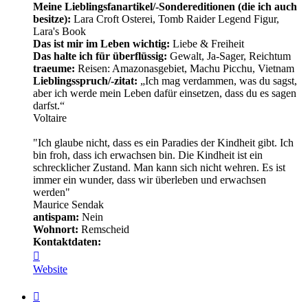
Meine Lieblingsfanartikel/-Sondereditionen (die ich auch
besitze):
Lara Croft Osterei, Tomb Raider Legend Figur,
Lara's Book
Das ist mir im Leben wichtig:
Liebe & Freiheit
Das halte ich für überflüssig:
Gewalt, Ja-Sager, Reichtum
traeume:
Reisen: Amazonasgebiet, Machu Picchu, Vietnam
Lieblingsspruch/-zitat:
„Ich mag verdammen, was du sagst,
aber ich werde mein Leben dafür einsetzen, dass du es sagen
darfst.“
Voltaire
"Ich glaube nicht, dass es ein Paradies der Kindheit gibt. Ich
bin froh, dass ich erwachsen bin. Die Kindheit ist ein
schrecklicher Zustand. Man kann sich nicht wehren. Es ist
immer ein wunder, dass wir überleben und erwachsen
werden"
Maurice Sendak
antispam:
Nein
Wohnort:
Remscheid
Kontaktdaten:
Kontaktdaten
von
Website
Minerva
Zitat