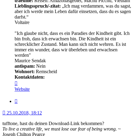
traeume:
Reisen: Amazonasgebiet, Machu Picchu, Vietnam
Lieblingsspruch/-zitat:
„Ich mag verdammen, was du sagst,
aber ich werde mein Leben dafür einsetzen, dass du es sagen
darfst.“
Voltaire
"Ich glaube nicht, dass es ein Paradies der Kindheit gibt. Ich
bin froh, dass ich erwachsen bin. Die Kindheit ist ein
schrecklicher Zustand. Man kann sich nicht wehren. Es ist
immer ein wunder, dass wir überleben und erwachsen
werden"
Maurice Sendak
antispam:
Nein
Wohnort:
Remscheid
Kontaktdaten:
Kontaktdaten
von
Website
Minerva
Zitat
25.10.2018, 18:12
tufftone, hast du deinen Download-Link bekommen?
To live a creative life, we must lose our fear of being wrong.
~
Joseph Chilton Pearce