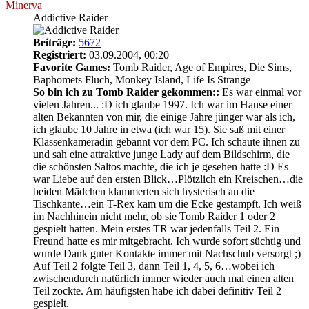
Minerva
Addictive Raider
Beiträge:
5672
Registriert:
03.09.2004, 00:20
Favorite Games:
Tomb Raider, Age of Empires, Die Sims,
Baphomets Fluch, Monkey Island, Life Is Strange
So bin ich zu Tomb Raider gekommen::
Es war einmal vor
vielen Jahren... :D ich glaube 1997. Ich war im Hause einer
alten Bekannten von mir, die einige Jahre jünger war als ich,
ich glaube 10 Jahre in etwa (ich war 15). Sie saß mit einer
Klassenkameradin gebannt vor dem PC. Ich schaute ihnen zu
und sah eine attraktive junge Lady auf dem Bildschirm, die
die schönsten Saltos machte, die ich je gesehen hatte :D Es
war Liebe auf den ersten Blick…Plötzlich ein Kreischen…die
beiden Mädchen klammerten sich hysterisch an die
Tischkante…ein T-Rex kam um die Ecke gestampft. Ich weiß
im Nachhinein nicht mehr, ob sie Tomb Raider 1 oder 2
gespielt hatten. Mein erstes TR war jedenfalls Teil 2. Ein
Freund hatte es mir mitgebracht. Ich wurde sofort süchtig und
wurde Dank guter Kontakte immer mit Nachschub versorgt ;)
Auf Teil 2 folgte Teil 3, dann Teil 1, 4, 5, 6…wobei ich
zwischendurch natürlich immer wieder auch mal einen alten
Teil zockte. Am häufigsten habe ich dabei definitiv Teil 2
gespielt.