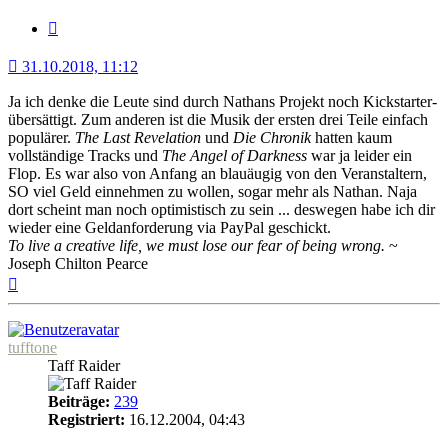
Minerva
Zitat
31.10.2018, 11:12
Ja ich denke die Leute sind durch Nathans Projekt noch Kickstarter-
übersättigt. Zum anderen ist die Musik der ersten drei Teile einfach
populärer.
The Last Revelation
und
Die Chronik
hatten kaum
vollständige Tracks und
The Angel of Darkness
war ja leider ein
Flop. Es war also von Anfang an blauäugig von den Veranstaltern,
SO viel Geld einnehmen zu wollen, sogar mehr als Nathan. Naja
dort scheint man noch optimistisch zu sein ... deswegen habe ich dir
wieder eine Geldanforderung via PayPal geschickt.
To live a creative life, we must lose our fear of being wrong.
~
Joseph Chilton Pearce
Nach
oben
tufftone
Taff Raider
Beiträge:
239
Registriert:
16.12.2004, 04:43