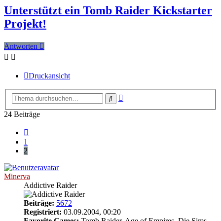
Unterstützt ein Tomb Raider Kickstarter
Projekt!
Antworten
Druckansicht
Erweiterte
Suche
Suche
24 Beiträge
Vorherige
1
2
Minerva
Addictive Raider
Beiträge:
5672
Registriert:
03.09.2004, 00:20
Favorite Games:
Tomb Raider, Age of Empires, Die Sims,