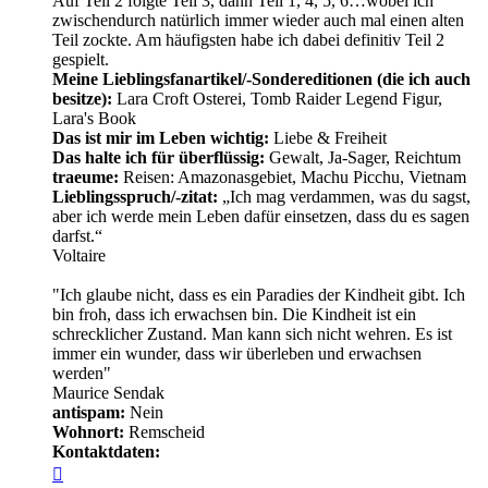
Auf Teil 2 folgte Teil 3, dann Teil 1, 4, 5, 6…wobei ich
zwischendurch natürlich immer wieder auch mal einen alten
Teil zockte. Am häufigsten habe ich dabei definitiv Teil 2
gespielt.
Meine Lieblingsfanartikel/-Sondereditionen (die ich auch
besitze):
Lara Croft Osterei, Tomb Raider Legend Figur,
Lara's Book
Das ist mir im Leben wichtig:
Liebe & Freiheit
Das halte ich für überflüssig:
Gewalt, Ja-Sager, Reichtum
traeume:
Reisen: Amazonasgebiet, Machu Picchu, Vietnam
Lieblingsspruch/-zitat:
„Ich mag verdammen, was du sagst,
aber ich werde mein Leben dafür einsetzen, dass du es sagen
darfst.“
Voltaire
"Ich glaube nicht, dass es ein Paradies der Kindheit gibt. Ich
bin froh, dass ich erwachsen bin. Die Kindheit ist ein
schrecklicher Zustand. Man kann sich nicht wehren. Es ist
immer ein wunder, dass wir überleben und erwachsen
werden"
Maurice Sendak
antispam:
Nein
Wohnort:
Remscheid
Kontaktdaten:
Kontaktdaten