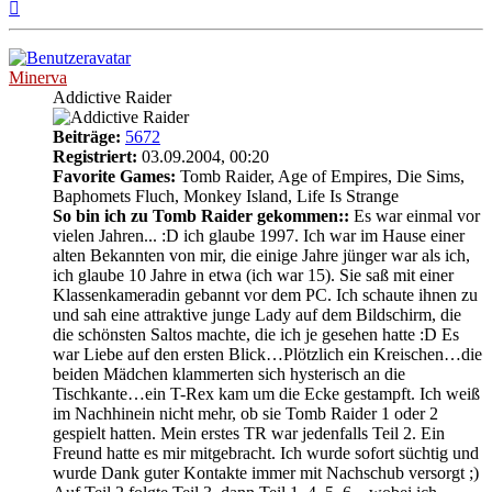
Nach
oben
Minerva
Addictive Raider
Beiträge:
5672
Registriert:
03.09.2004, 00:20
Favorite Games:
Tomb Raider, Age of Empires, Die Sims,
Baphomets Fluch, Monkey Island, Life Is Strange
So bin ich zu Tomb Raider gekommen::
Es war einmal vor
vielen Jahren... :D ich glaube 1997. Ich war im Hause einer
alten Bekannten von mir, die einige Jahre jünger war als ich,
ich glaube 10 Jahre in etwa (ich war 15). Sie saß mit einer
Klassenkameradin gebannt vor dem PC. Ich schaute ihnen zu
und sah eine attraktive junge Lady auf dem Bildschirm, die
die schönsten Saltos machte, die ich je gesehen hatte :D Es
war Liebe auf den ersten Blick…Plötzlich ein Kreischen…die
beiden Mädchen klammerten sich hysterisch an die
Tischkante…ein T-Rex kam um die Ecke gestampft. Ich weiß
im Nachhinein nicht mehr, ob sie Tomb Raider 1 oder 2
gespielt hatten. Mein erstes TR war jedenfalls Teil 2. Ein
Freund hatte es mir mitgebracht. Ich wurde sofort süchtig und
wurde Dank guter Kontakte immer mit Nachschub versorgt ;)