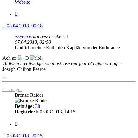
von
Website
Minerva
Zitat
08.04.2018, 00:18
exFenris
hat geschrieben:
↑
07.04.2018, 02:50
Und ich meinte Roth, den Kapitän von der Endurance.
Ach so
To live a creative life, we must lose our fear of being wrong.
~
Joseph Chilton Pearce
Nach
oben
stashinger
Bronze Raider
Beiträge:
38
Registriert:
03.03.2013, 14:15
Zitat
03.08.2018, 20:15