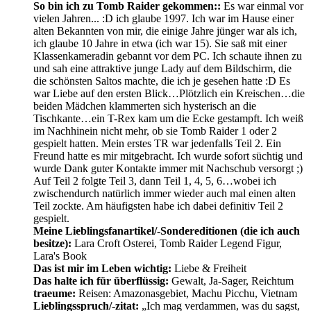
So bin ich zu Tomb Raider gekommen::
Es war einmal vor
vielen Jahren... :D ich glaube 1997. Ich war im Hause einer
alten Bekannten von mir, die einige Jahre jünger war als ich,
ich glaube 10 Jahre in etwa (ich war 15). Sie saß mit einer
Klassenkameradin gebannt vor dem PC. Ich schaute ihnen zu
und sah eine attraktive junge Lady auf dem Bildschirm, die
die schönsten Saltos machte, die ich je gesehen hatte :D Es
war Liebe auf den ersten Blick…Plötzlich ein Kreischen…die
beiden Mädchen klammerten sich hysterisch an die
Tischkante…ein T-Rex kam um die Ecke gestampft. Ich weiß
im Nachhinein nicht mehr, ob sie Tomb Raider 1 oder 2
gespielt hatten. Mein erstes TR war jedenfalls Teil 2. Ein
Freund hatte es mir mitgebracht. Ich wurde sofort süchtig und
wurde Dank guter Kontakte immer mit Nachschub versorgt ;)
Auf Teil 2 folgte Teil 3, dann Teil 1, 4, 5, 6…wobei ich
zwischendurch natürlich immer wieder auch mal einen alten
Teil zockte. Am häufigsten habe ich dabei definitiv Teil 2
gespielt.
Meine Lieblingsfanartikel/-Sondereditionen (die ich auch
besitze):
Lara Croft Osterei, Tomb Raider Legend Figur,
Lara's Book
Das ist mir im Leben wichtig:
Liebe & Freiheit
Das halte ich für überflüssig:
Gewalt, Ja-Sager, Reichtum
traeume:
Reisen: Amazonasgebiet, Machu Picchu, Vietnam
Lieblingsspruch/-zitat:
„Ich mag verdammen, was du sagst,