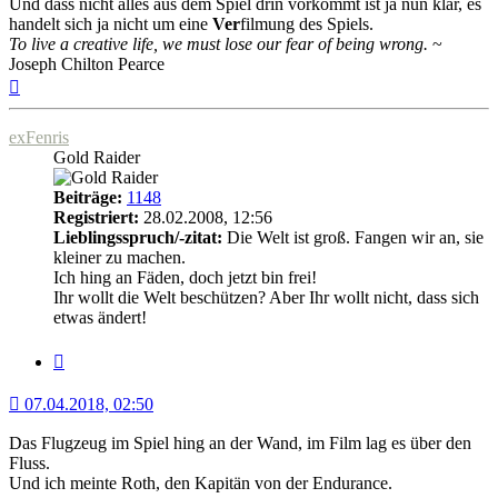
Und dass nicht alles aus dem Spiel drin vorkommt ist ja nun klar, es
handelt sich ja nicht um eine
Ver
filmung des Spiels.
To live a creative life, we must lose our fear of being wrong.
~
Joseph Chilton Pearce
Nach
oben
exFenris
Gold Raider
Beiträge:
1148
Registriert:
28.02.2008, 12:56
Lieblingsspruch/-zitat:
Die Welt ist groß. Fangen wir an, sie
kleiner zu machen.
Ich hing an Fäden, doch jetzt bin frei!
Ihr wollt die Welt beschützen? Aber Ihr wollt nicht, dass sich
etwas ändert!
Zitat
07.04.2018, 02:50
Das Flugzeug im Spiel hing an der Wand, im Film lag es über den
Fluss.
Und ich meinte Roth, den Kapitän von der Endurance.