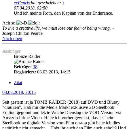
exFenris
hat geschrieben:
↑
07.04.2018, 02:50
Und ich meinte Roth, den Kapitän von der Endurance.
Ach so
To live a creative life, we must lose our fear of being wrong.
~
Joseph Chilton Pearce
Nach oben
stashinger
Bronze Raider
Beiträge:
38
Registriert:
03.03.2013, 14:15
Zitat
03.08.2018, 20:15
Seit gestern ist ja TOMB RAIDER (2018) auf DVD und Bluray
"draußen". Hab mir die Media Markt exklusive 2D Steelbook-
Edition gegönnt und letzte Woche Dienstag die VOD-Version via
Amazon Prime Video. Hätte ich vorher gewusst, dass es beim
Steelbook ne digitale Version vom Film on-top gibt hätte ich dies
natürlich nicht gemacht.... Habt ihr euch den Film auch geholt? Und