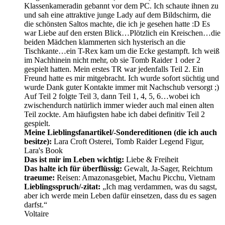
Klassenkameradin gebannt vor dem PC. Ich schaute ihnen zu
und sah eine attraktive junge Lady auf dem Bildschirm, die
die schönsten Saltos machte, die ich je gesehen hatte :D Es
war Liebe auf den ersten Blick…Plötzlich ein Kreischen…die
beiden Mädchen klammerten sich hysterisch an die
Tischkante…ein T-Rex kam um die Ecke gestampft. Ich weiß
im Nachhinein nicht mehr, ob sie Tomb Raider 1 oder 2
gespielt hatten. Mein erstes TR war jedenfalls Teil 2. Ein
Freund hatte es mir mitgebracht. Ich wurde sofort süchtig und
wurde Dank guter Kontakte immer mit Nachschub versorgt ;)
Auf Teil 2 folgte Teil 3, dann Teil 1, 4, 5, 6…wobei ich
zwischendurch natürlich immer wieder auch mal einen alten
Teil zockte. Am häufigsten habe ich dabei definitiv Teil 2
gespielt.
Meine Lieblingsfanartikel/-Sondereditionen (die ich auch
besitze):
Lara Croft Osterei, Tomb Raider Legend Figur,
Lara's Book
Das ist mir im Leben wichtig:
Liebe & Freiheit
Das halte ich für überflüssig:
Gewalt, Ja-Sager, Reichtum
traeume:
Reisen: Amazonasgebiet, Machu Picchu, Vietnam
Lieblingsspruch/-zitat:
„Ich mag verdammen, was du sagst,
aber ich werde mein Leben dafür einsetzen, dass du es sagen
darfst.“
Voltaire