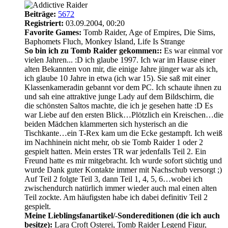
Beiträge:
5672
Registriert:
03.09.2004, 00:20
Favorite Games:
Tomb Raider, Age of Empires, Die Sims,
Baphomets Fluch, Monkey Island, Life Is Strange
So bin ich zu Tomb Raider gekommen::
Es war einmal vor
vielen Jahren... :D ich glaube 1997. Ich war im Hause einer
alten Bekannten von mir, die einige Jahre jünger war als ich,
ich glaube 10 Jahre in etwa (ich war 15). Sie saß mit einer
Klassenkameradin gebannt vor dem PC. Ich schaute ihnen zu
und sah eine attraktive junge Lady auf dem Bildschirm, die
die schönsten Saltos machte, die ich je gesehen hatte :D Es
war Liebe auf den ersten Blick…Plötzlich ein Kreischen…die
beiden Mädchen klammerten sich hysterisch an die
Tischkante…ein T-Rex kam um die Ecke gestampft. Ich weiß
im Nachhinein nicht mehr, ob sie Tomb Raider 1 oder 2
gespielt hatten. Mein erstes TR war jedenfalls Teil 2. Ein
Freund hatte es mir mitgebracht. Ich wurde sofort süchtig und
wurde Dank guter Kontakte immer mit Nachschub versorgt ;)
Auf Teil 2 folgte Teil 3, dann Teil 1, 4, 5, 6…wobei ich
zwischendurch natürlich immer wieder auch mal einen alten
Teil zockte. Am häufigsten habe ich dabei definitiv Teil 2
gespielt.
Meine Lieblingsfanartikel/-Sondereditionen (die ich auch
besitze):
Lara Croft Osterei, Tomb Raider Legend Figur,