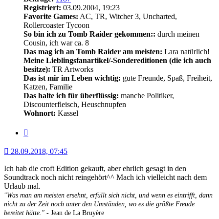
Registriert:
03.09.2004, 19:23
Favorite Games:
AC, TR, Witcher 3, Uncharted,
Rollercoaster Tycoon
So bin ich zu Tomb Raider gekommen::
durch meinen
Cousin, ich war ca. 8
Das mag ich an Tomb Raider am meisten:
Lara natürlich!
Meine Lieblingsfanartikel/-Sondereditionen (die ich auch
besitze):
TR Artworks
Das ist mir im Leben wichtig:
gute Freunde, Spaß, Freiheit,
Katzen, Familie
Das halte ich für überflüssig:
manche Politiker,
Discounterfleisch, Heuschnupfen
Wohnort:
Kassel
Zitat
28.09.2018, 07:45
Ich hab die croft Edition gekauft, aber ehrlich gesagt in den
Soundtrack noch nicht reingehört^^ Mach ich vielleicht nach dem
Urlaub mal.
"Was man am meisten ersehnt, erfüllt sich nicht, und wenn es eintrifft, dann
nicht zu der Zeit noch unter den Umständen, wo es die größte Freude
bereitet hätte."
- Jean de La Bruyère