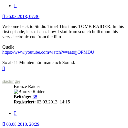
Zitat
26.03.2018, 07:36
Welcome back to Studio Time! This time: TOMB RAIDER. In this
first episode, let's discuss how I start from scratch built upon this
very electronic cue from the film.
Quelle
https://www.youtube.com/watch?v=aatojjQPMDU
So ab 11 Minuten hört man auch Sound.
Nach
oben
stashinger
Bronze Raider
Beiträge:
38
Registriert:
03.03.2013, 14:15
Zitat
03.08.2018, 20:29