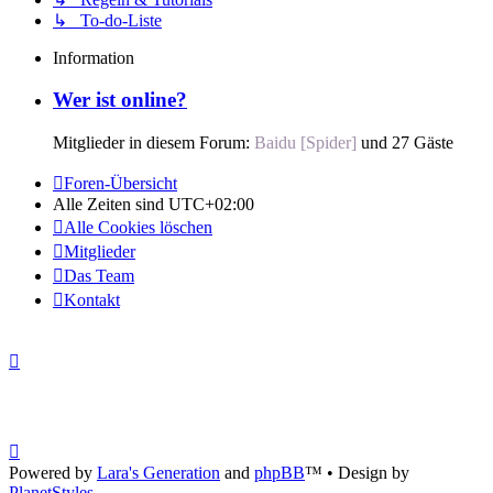
↳ To-do-Liste
Information
Wer ist online?
Mitglieder in diesem Forum:
Baidu [Spider]
und 27 Gäste
Foren-Übersicht
Alle Zeiten sind
UTC+02:00
Alle Cookies löschen
Mitglieder
Das Team
Kontakt
Powered by
Lara's Generation
and
phpBB
™
• Design by
PlanetStyles