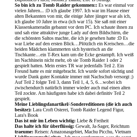
So bin ich zu Tomb Raider gekommen::
Es war einmal vor
vielen Jahren... :D ich glaube 1997. Ich war im Hause einer
alten Bekannten von mir, die einige Jahre jünger war als ich,
ich glaube 10 Jahre in etwa (ich war 15). Sie saß mit einer
Klassenkameradin gebannt vor dem PC. Ich schaute ihnen zu
und sah eine attraktive junge Lady auf dem Bildschirm, die
die schönsten Saltos machte, die ich je gesehen hatte :D Es
war Liebe auf den ersten Blick…Plötzlich ein Kreischen…die
beiden Mädchen klammerten sich hysterisch an die
Tischkante…ein T-Rex kam um die Ecke gestampft. Ich weiß
im Nachhinein nicht mehr, ob sie Tomb Raider 1 oder 2
gespielt hatten. Mein erstes TR war jedenfalls Teil 2. Ein
Freund hatte es mir mitgebracht. Ich wurde sofort süchtig und
wurde Dank guter Kontakte immer mit Nachschub versorgt ;)
Auf Teil 2 folgte Teil 3, dann Teil 1, 4, 5, 6…wobei ich
zwischendurch natürlich immer wieder auch mal einen alten
Teil zockte. Am häufigsten habe ich dabei definitiv Teil 2
gespielt.
Meine Lieblingsfanartikel/-Sondereditionen (die ich auch
besitze):
Lara Croft Osterei, Tomb Raider Legend Figur,
Lara's Book
Das ist mir im Leben wichtig:
Liebe & Freiheit
Das halte ich für überflüssig:
Gewalt, Ja-Sager, Reichtum
traeume:
Reisen: Amazonasgebiet, Machu Picchu, Vietnam