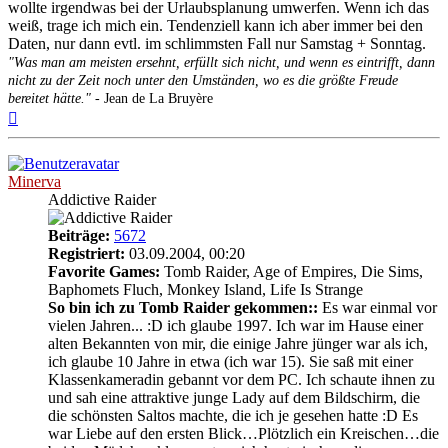
wollte irgendwas bei der Urlaubsplanung umwerfen. Wenn ich das
weiß, trage ich mich ein. Tendenziell kann ich aber immer bei den
Daten, nur dann evtl. im schlimmsten Fall nur Samstag + Sonntag.
"Was man am meisten ersehnt, erfüllt sich nicht, und wenn es eintrifft, dann
nicht zu der Zeit noch unter den Umständen, wo es die größte Freude
bereitet hätte."
- Jean de La Bruyère
Nach
oben
Minerva
Addictive Raider
Beiträge:
5672
Registriert:
03.09.2004, 00:20
Favorite Games:
Tomb Raider, Age of Empires, Die Sims,
Baphomets Fluch, Monkey Island, Life Is Strange
So bin ich zu Tomb Raider gekommen::
Es war einmal vor
vielen Jahren... :D ich glaube 1997. Ich war im Hause einer
alten Bekannten von mir, die einige Jahre jünger war als ich,
ich glaube 10 Jahre in etwa (ich war 15). Sie saß mit einer
Klassenkameradin gebannt vor dem PC. Ich schaute ihnen zu
und sah eine attraktive junge Lady auf dem Bildschirm, die
die schönsten Saltos machte, die ich je gesehen hatte :D Es
war Liebe auf den ersten Blick…Plötzlich ein Kreischen…die