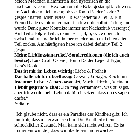
beiden Mädchen klammerten sich hysterisch an die
Tischkante…ein T-Rex kam um die Ecke gestampft. Ich weiß
im Nachhinein nicht mehr, ob sie Tomb Raider 1 oder 2
gespielt hatten. Mein erstes TR war jedenfalls Teil 2. Ein
Freund hatte es mir mitgebracht. Ich wurde sofort süchtig und
wurde Dank guter Kontakte immer mit Nachschub versorgt ;)
Auf Teil 2 folgte Teil 3, dann Teil 1, 4, 5, 6…wobei ich
zwischendurch natürlich immer wieder auch mal einen alten
Teil zockte. Am häufigsten habe ich dabei definitiv Teil 2
gespielt.
Meine Lieblingsfanartikel/-Sondereditionen (die ich auch
besitze):
Lara Croft Osterei, Tomb Raider Legend Figur,
Lara's Book
Das ist mir im Leben wichtig:
Liebe & Freiheit
Das halte ich für überflüssig:
Gewalt, Ja-Sager, Reichtum
traeume:
Reisen: Amazonasgebiet, Machu Picchu, Vietnam
Lieblingsspruch/-zitat:
„Ich mag verdammen, was du sagst,
aber ich werde mein Leben dafür einsetzen, dass du es sagen
darfst.“
Voltaire
"Ich glaube nicht, dass es ein Paradies der Kindheit gibt. Ich
bin froh, dass ich erwachsen bin. Die Kindheit ist ein
schrecklicher Zustand. Man kann sich nicht wehren. Es ist
immer ein wunder, dass wir überleben und erwachsen