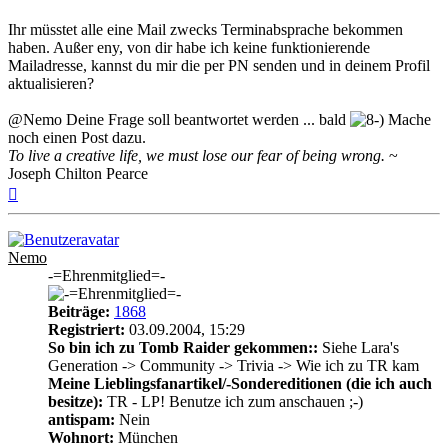
Ihr müsstet alle eine Mail zwecks Terminabsprache bekommen
haben. Außer eny, von dir habe ich keine funktionierende
Mailadresse, kannst du mir die per PN senden und in deinem Profil
aktualisieren?
@Nemo Deine Frage soll beantwortet werden ... bald
Mache
noch einen Post dazu.
To live a creative life, we must lose our fear of being wrong.
~
Joseph Chilton Pearce
Nach
oben
Nemo
-=Ehrenmitglied=-
Beiträge:
1868
Registriert:
03.09.2004, 15:29
So bin ich zu Tomb Raider gekommen::
Siehe Lara's
Generation -> Community -> Trivia -> Wie ich zu TR kam
Meine Lieblingsfanartikel/-Sondereditionen (die ich auch
besitze):
TR - LP! Benutze ich zum anschauen ;-)
antispam:
Nein
Wohnort:
München