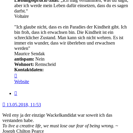
Lieblingsspruch/-zitat:
„Ich mag verdammen, was du sagst,
aber ich werde mein Leben dafür einsetzen, dass du es sagen
darfst.“
Voltaire
"Ich glaube nicht, dass es ein Paradies der Kindheit gibt. Ich
bin froh, dass ich erwachsen bin. Die Kindheit ist ein
schrecklicher Zustand. Man kann sich nicht wehren. Es ist
immer ein wunder, dass wir überleben und erwachsen
werden"
Maurice Sendak
antispam:
Nein
Wohnort:
Remscheid
Kontaktdaten:
Kontaktdaten
von
Website
Minerva
Zitat
13.05.2018, 11:53
Weil eny ja der einzige Wackelkandidat war soweit ich das
verstanden habe.
To live a creative life, we must lose our fear of being wrong.
~
Joseph Chilton Pearce