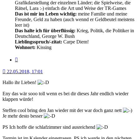
Grafikdarstellung der einzelnen Länder; die Spielweise, die
Rätsel, Lara :-) einfach die Art und Weise der TR-Games
Das ist mir im Leben wichtig:
meine Familie und meine
Freunde, Geld zu haben (auch wennd er Geldbeutel meistens
leer ist)
Das halte ich für überflüssig:
Krieg, Politik, die Politiker in
Deutschland, George W. Bush
Lieblingsspruch/-zitat:
Carpe Diem!
Wohnort:
Kissing
Zitat
22.05.2018, 17:01
Hallo ihr Lieben!
Eny das wär sooo toll wenn es bei dir dieses Jahr endlich wieder
klappen würde!
Steffen cool bring den Jan wieder mit der war doch ganz nett
Je mehr desto besser
PS Ich hoffe die schlafzimmer sind ausreichend
Termin ist im Kalender eingetragen. PS ich werde in den nächsten