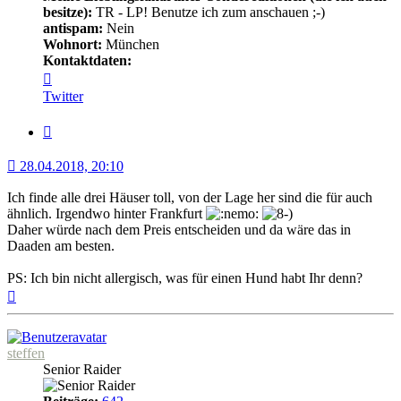
besitze):
TR - LP! Benutze ich zum anschauen ;-)
antispam:
Nein
Wohnort:
München
Kontaktdaten:
Kontaktdaten
von
Twitter
Nemo
Zitat
28.04.2018, 20:10
Ich finde alle drei Häuser toll, von der Lage her sind die für auch
ähnlich. Irgendwo hinter Frankfurt
Daher würde nach dem Preis entscheiden und da wäre das in
Daaden am besten.
PS: Ich bin nicht allergisch, was für einen Hund habt Ihr denn?
Nach
oben
steffen
Senior Raider