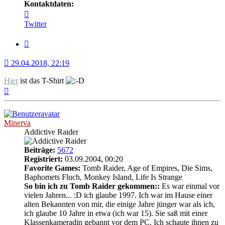
Kontaktdaten:
Kontaktdaten
von
Twitter
Nemo
Zitat
29.04.2018, 22:19
Hier
ist das T-Shirt
Nach
oben
Minerva
Addictive Raider
Beiträge:
5672
Registriert:
03.09.2004, 00:20
Favorite Games:
Tomb Raider, Age of Empires, Die Sims,
Baphomets Fluch, Monkey Island, Life Is Strange
So bin ich zu Tomb Raider gekommen::
Es war einmal vor
vielen Jahren... :D ich glaube 1997. Ich war im Hause einer
alten Bekannten von mir, die einige Jahre jünger war als ich,
ich glaube 10 Jahre in etwa (ich war 15). Sie saß mit einer
Klassenkameradin gebannt vor dem PC. Ich schaute ihnen zu