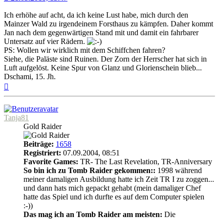
Ich erhöhe auf acht, da ich keine Lust habe, mich durch den
Mainzer Wald zu irgendeinem Forsthaus zu kämpfen. Daher kommt
Jan nach dem gegenwärtigen Stand mit und damit ein fahrbarer
Untersatz auf vier Rädern.
PS: Wollen wir wirklich mit dem Schiffchen fahren?
Siehe, die Paläste sind Ruinen. Der Zorn der Herrscher hat sich in
Luft aufgelöst. Keine Spur von Glanz und Glorienschein blieb...
Dschami, 15. Jh.
Nach
oben
Tanja81
Gold Raider
Beiträge:
1658
Registriert:
07.09.2004, 08:51
Favorite Games:
TR- The Last Revelation, TR-Anniversary
So bin ich zu Tomb Raider gekommen::
1998 während
meiner damaligen Ausbildung hatte ich Zeit TR I zu zoggen...
und dann hats mich gepackt gehabt (mein damaliger Chef
hatte das Spiel und ich durfte es auf dem Computer spielen
:-))
Das mag ich an Tomb Raider am meisten:
Die