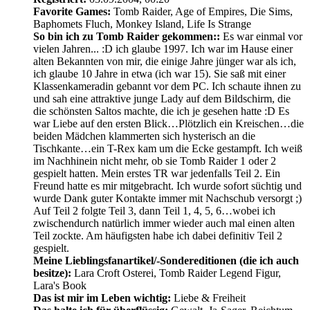
Favorite Games:
Tomb Raider, Age of Empires, Die Sims,
Baphomets Fluch, Monkey Island, Life Is Strange
So bin ich zu Tomb Raider gekommen::
Es war einmal vor
vielen Jahren... :D ich glaube 1997. Ich war im Hause einer
alten Bekannten von mir, die einige Jahre jünger war als ich,
ich glaube 10 Jahre in etwa (ich war 15). Sie saß mit einer
Klassenkameradin gebannt vor dem PC. Ich schaute ihnen zu
und sah eine attraktive junge Lady auf dem Bildschirm, die
die schönsten Saltos machte, die ich je gesehen hatte :D Es
war Liebe auf den ersten Blick…Plötzlich ein Kreischen…die
beiden Mädchen klammerten sich hysterisch an die
Tischkante…ein T-Rex kam um die Ecke gestampft. Ich weiß
im Nachhinein nicht mehr, ob sie Tomb Raider 1 oder 2
gespielt hatten. Mein erstes TR war jedenfalls Teil 2. Ein
Freund hatte es mir mitgebracht. Ich wurde sofort süchtig und
wurde Dank guter Kontakte immer mit Nachschub versorgt ;)
Auf Teil 2 folgte Teil 3, dann Teil 1, 4, 5, 6…wobei ich
zwischendurch natürlich immer wieder auch mal einen alten
Teil zockte. Am häufigsten habe ich dabei definitiv Teil 2
gespielt.
Meine Lieblingsfanartikel/-Sondereditionen (die ich auch
besitze):
Lara Croft Osterei, Tomb Raider Legend Figur,
Lara's Book
Das ist mir im Leben wichtig:
Liebe & Freiheit