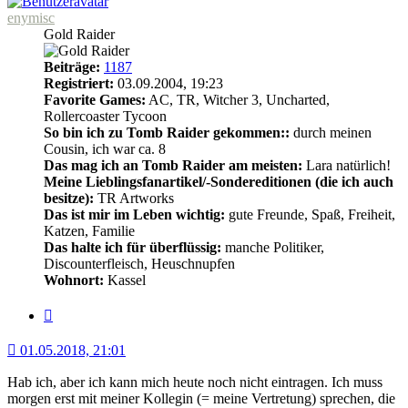
enymisc
Gold Raider
Beiträge:
1187
Registriert:
03.09.2004, 19:23
Favorite Games:
AC, TR, Witcher 3, Uncharted,
Rollercoaster Tycoon
So bin ich zu Tomb Raider gekommen::
durch meinen
Cousin, ich war ca. 8
Das mag ich an Tomb Raider am meisten:
Lara natürlich!
Meine Lieblingsfanartikel/-Sondereditionen (die ich auch
besitze):
TR Artworks
Das ist mir im Leben wichtig:
gute Freunde, Spaß, Freiheit,
Katzen, Familie
Das halte ich für überflüssig:
manche Politiker,
Discounterfleisch, Heuschnupfen
Wohnort:
Kassel
Zitat
01.05.2018, 21:01
Hab ich, aber ich kann mich heute noch nicht eintragen. Ich muss
morgen erst mit meiner Kollegin (= meine Vertretung) sprechen, die