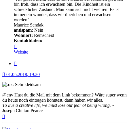
bin froh, dass ich erwachsen bin. Die Kindheit ist ein
schrecklicher Zustand. Man kann sich nicht wehren. Es ist
immer ein wunder, dass wir überleben und erwachsen
werden"
Maurice Sendak
antispam:
Nein
Wohnort:
Remscheid
Kontaktdaten:
Kontaktdaten
von
Website
Minerva
Zitat
01.05.2018, 19:20
Sehr kleidsam
@eny Hast du die Mail mit dem Link bekommen? Wäre super wenn
du heute noch eintragen könntest, dann haben wir alles.
To live a creative life, we must lose our fear of being wrong.
~
Joseph Chilton Pearce
Nach
oben