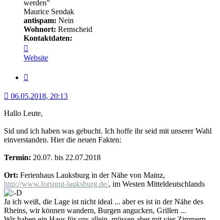
werden"
Maurice Sendak
antispam:
Nein
Wohnort:
Remscheid
Kontaktdaten:
Kontaktdaten
von
Website
Minerva
Zitat
06.05.2018, 20:13
Hallo Leute,
Sid und ich haben was gebucht. Ich hoffe ihr seid mit unserer Wahl
einverstanden. Hier die neuen Fakten:
Termin:
20.07. bis 22.07.2018
Ort:
Ferienhaus Lauksburg in der Nähe von Mainz,
http://www.forstgut-lauksburg.de/
, im Westen Mitteldeutschlands
Ja ich weiß, die Lage ist nicht ideal ... aber es ist in der Nähe des
Rheins, wir können wandern, Burgen angucken, Grillen ...
Wir haben ein Haus für uns allein, müssen aber mit vier Zimmern