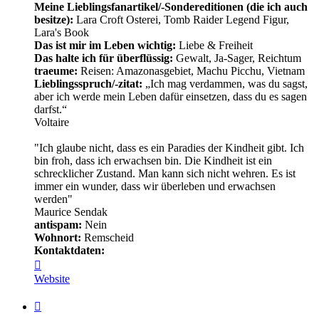
Meine Lieblingsfanartikel/-Sondereditionen (die ich auch
besitze):
Lara Croft Osterei, Tomb Raider Legend Figur,
Lara's Book
Das ist mir im Leben wichtig:
Liebe & Freiheit
Das halte ich für überflüssig:
Gewalt, Ja-Sager, Reichtum
traeume:
Reisen: Amazonasgebiet, Machu Picchu, Vietnam
Lieblingsspruch/-zitat:
„Ich mag verdammen, was du sagst,
aber ich werde mein Leben dafür einsetzen, dass du es sagen
darfst.“
Voltaire
"Ich glaube nicht, dass es ein Paradies der Kindheit gibt. Ich
bin froh, dass ich erwachsen bin. Die Kindheit ist ein
schrecklicher Zustand. Man kann sich nicht wehren. Es ist
immer ein wunder, dass wir überleben und erwachsen
werden"
Maurice Sendak
antispam:
Nein
Wohnort:
Remscheid
Kontaktdaten:
Kontaktdaten
von
Website
Minerva
Zitat