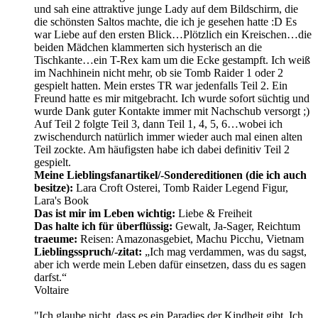
und sah eine attraktive junge Lady auf dem Bildschirm, die
die schönsten Saltos machte, die ich je gesehen hatte :D Es
war Liebe auf den ersten Blick…Plötzlich ein Kreischen…die
beiden Mädchen klammerten sich hysterisch an die
Tischkante…ein T-Rex kam um die Ecke gestampft. Ich weiß
im Nachhinein nicht mehr, ob sie Tomb Raider 1 oder 2
gespielt hatten. Mein erstes TR war jedenfalls Teil 2. Ein
Freund hatte es mir mitgebracht. Ich wurde sofort süchtig und
wurde Dank guter Kontakte immer mit Nachschub versorgt ;)
Auf Teil 2 folgte Teil 3, dann Teil 1, 4, 5, 6…wobei ich
zwischendurch natürlich immer wieder auch mal einen alten
Teil zockte. Am häufigsten habe ich dabei definitiv Teil 2
gespielt.
Meine Lieblingsfanartikel/-Sondereditionen (die ich auch
besitze):
Lara Croft Osterei, Tomb Raider Legend Figur,
Lara's Book
Das ist mir im Leben wichtig:
Liebe & Freiheit
Das halte ich für überflüssig:
Gewalt, Ja-Sager, Reichtum
traeume:
Reisen: Amazonasgebiet, Machu Picchu, Vietnam
Lieblingsspruch/-zitat:
„Ich mag verdammen, was du sagst,
aber ich werde mein Leben dafür einsetzen, dass du es sagen
darfst.“
Voltaire
"Ich glaube nicht, dass es ein Paradies der Kindheit gibt. Ich