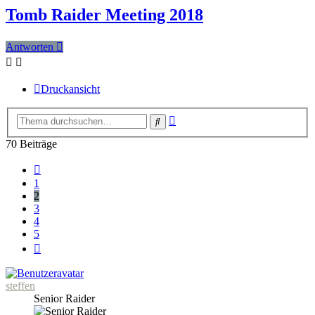
Tomb Raider Meeting 2018
Antworten
Druckansicht
Erweiterte
Suche
Suche
70 Beiträge
Vorherige
1
2
3
4
5
Nächste
steffen
Senior Raider