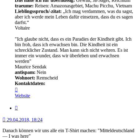
Das halte ich für überflüssig:
Gewalt, Ja-Sager, Reichtum
traeume:
Reisen: Amazonasgebiet, Machu Picchu, Vietnam
Lieblingsspruch/-zitat:
„Ich mag verdammen, was du sagst,
aber ich werde mein Leben dafür einsetzen, dass du es sagen
darfst.“
Voltaire
"Ich glaube nicht, dass es ein Paradies der Kindheit gibt. Ich
bin froh, dass ich erwachsen bin. Die Kindheit ist ein
schrecklicher Zustand. Man kann sich nicht wehren. Es ist
immer ein wunder, dass wir überleben und erwachsen
werden"
Maurice Sendak
antispam:
Nein
Wohnort:
Remscheid
Kontaktdaten:
Kontaktdaten
von
Website
Minerva
Zitat
29.04.2018, 18:24
Danach können wir uns alle ein T-Shirt machen: "Mitteldeutschland
— I was here"