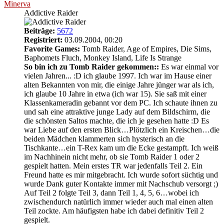
Minerva
Addictive Raider
Beiträge:
5672
Registriert:
03.09.2004, 00:20
Favorite Games:
Tomb Raider, Age of Empires, Die Sims,
Baphomets Fluch, Monkey Island, Life Is Strange
So bin ich zu Tomb Raider gekommen::
Es war einmal vor
vielen Jahren... :D ich glaube 1997. Ich war im Hause einer
alten Bekannten von mir, die einige Jahre jünger war als ich,
ich glaube 10 Jahre in etwa (ich war 15). Sie saß mit einer
Klassenkameradin gebannt vor dem PC. Ich schaute ihnen zu
und sah eine attraktive junge Lady auf dem Bildschirm, die
die schönsten Saltos machte, die ich je gesehen hatte :D Es
war Liebe auf den ersten Blick…Plötzlich ein Kreischen…die
beiden Mädchen klammerten sich hysterisch an die
Tischkante…ein T-Rex kam um die Ecke gestampft. Ich weiß
im Nachhinein nicht mehr, ob sie Tomb Raider 1 oder 2
gespielt hatten. Mein erstes TR war jedenfalls Teil 2. Ein
Freund hatte es mir mitgebracht. Ich wurde sofort süchtig und
wurde Dank guter Kontakte immer mit Nachschub versorgt ;)
Auf Teil 2 folgte Teil 3, dann Teil 1, 4, 5, 6…wobei ich
zwischendurch natürlich immer wieder auch mal einen alten
Teil zockte. Am häufigsten habe ich dabei definitiv Teil 2
gespielt.