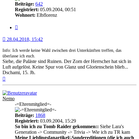
Beiträge:
642
Registriert:
05.09.2004, 00:51
Wohnort:
Elbflorenz
Zitat
28.04.2018, 15:42
Info: Ich werde keine Wahl zwischen drei Unterkünften treffen, das
überlasse ich euch.
Siehe, die Paläste sind Ruinen. Der Zorn der Herrscher hat sich in
Luft aufgelöst. Keine Spur von Glanz und Glorienschein blieb...
Dschami, 15. Jh.
Nach
oben
Nemo
-=Ehrenmitglied=-
Beiträge:
1868
Registriert:
03.09.2004, 15:29
So bin ich zu Tomb Raider gekommen::
Siehe Lara's
Generation -> Community -> Trivia -> Wie ich zu TR kam
Meine Lieblingsfanartikel/-Sondereditionen (die ich auch