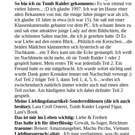
So bin ich zu Tomb Raider gekommen::
Es war einmal vor
vielen Jahren... :D ich glaube 1997. Ich war im Hause einer
alten Bekannten von mir, die einige Jahre jünger war als ich,
ich glaube 10 Jahre in etwa (ich war 15). Sie saß mit einer
Klassenkameradin gebannt vor dem PC. Ich schaute ihnen zu
und sah eine attraktive junge Lady auf dem Bildschirm, die
die schönsten Saltos machte, die ich je gesehen hatte :D Es
war Liebe auf den ersten Blick…Plötzlich ein Kreischen…die
beiden Mädchen klammerten sich hysterisch an die
Tischkante…ein T-Rex kam um die Ecke gestampft. Ich weiß
im Nachhinein nicht mehr, ob sie Tomb Raider 1 oder 2
gespielt hatten. Mein erstes TR war jedenfalls Teil 2. Ein
Freund hatte es mir mitgebracht. Ich wurde sofort süchtig und
wurde Dank guter Kontakte immer mit Nachschub versorgt ;)
Auf Teil 2 folgte Teil 3, dann Teil 1, 4, 5, 6…wobei ich
zwischendurch natürlich immer wieder auch mal einen alten
Teil zockte. Am häufigsten habe ich dabei definitiv Teil 2
gespielt.
Meine Lieblingsfanartikel/-Sondereditionen (die ich auch
besitze):
Lara Croft Osterei, Tomb Raider Legend Figur,
Lara's Book
Das ist mir im Leben wichtig:
Liebe & Freiheit
Das halte ich für überflüssig:
Gewalt, Ja-Sager, Reichtum
traeume:
Reisen: Amazonasgebiet, Machu Picchu, Vietnam
Lieblingsspruch/-zitat:
„Ich mag verdammen, was du sagst,