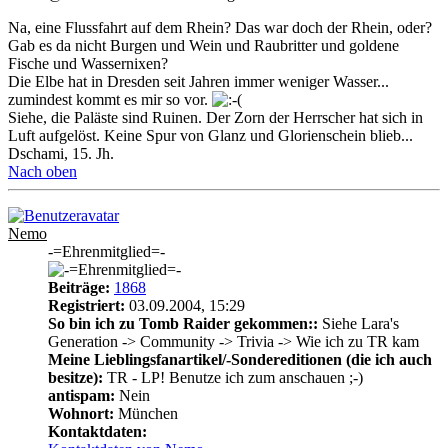
Na, eine Flussfahrt auf dem Rhein? Das war doch der Rhein, oder?
Gab es da nicht Burgen und Wein und Raubritter und goldene
Fische und Wassernixen?
Die Elbe hat in Dresden seit Jahren immer weniger Wasser...
zumindest kommt es mir so vor.
Siehe, die Paläste sind Ruinen. Der Zorn der Herrscher hat sich in
Luft aufgelöst. Keine Spur von Glanz und Glorienschein blieb...
Dschami, 15. Jh.
Nach oben
Nemo
-=Ehrenmitglied=-
Beiträge:
1868
Registriert:
03.09.2004, 15:29
So bin ich zu Tomb Raider gekommen::
Siehe Lara's
Generation -> Community -> Trivia -> Wie ich zu TR kam
Meine Lieblingsfanartikel/-Sondereditionen (die ich auch
besitze):
TR - LP! Benutze ich zum anschauen ;-)
antispam:
Nein
Wohnort:
München
Kontaktdaten: