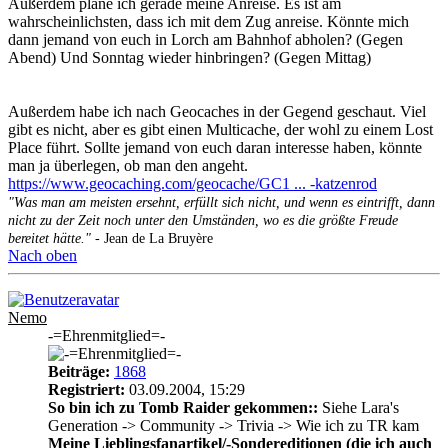
Außerdem plane ich gerade meine Anreise. Es ist am
wahrscheinlichsten, dass ich mit dem Zug anreise. Könnte mich
dann jemand von euch in Lorch am Bahnhof abholen? (Gegen
Abend) Und Sonntag wieder hinbringen? (Gegen Mittag)
Außerdem habe ich nach Geocaches in der Gegend geschaut. Viel
gibt es nicht, aber es gibt einen Multicache, der wohl zu einem Lost
Place führt. Sollte jemand von euch daran interesse haben, könnte
man ja überlegen, ob man den angeht.
https://www.geocaching.com/geocache/GC1 ... -katzenrod
"Was man am meisten ersehnt, erfüllt sich nicht, und wenn es eintrifft, dann
nicht zu der Zeit noch unter den Umständen, wo es die größte Freude
bereitet hätte."
- Jean de La Bruyère
Nach oben
Nemo
-=Ehrenmitglied=-
Beiträge:
1868
Registriert:
03.09.2004, 15:29
So bin ich zu Tomb Raider gekommen::
Siehe Lara's
Generation -> Community -> Trivia -> Wie ich zu TR kam
Meine Lieblingsfanartikel/-Sondereditionen (die ich auch