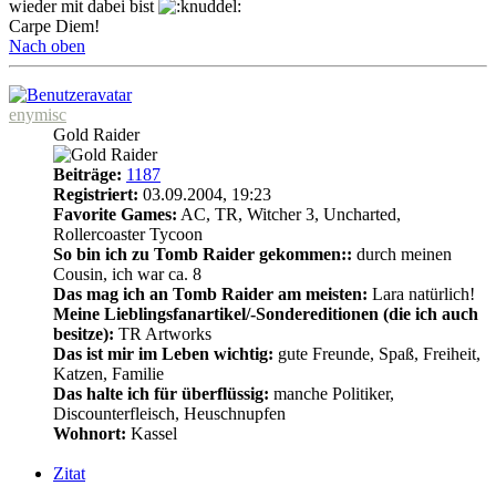
wieder mit dabei bist
Carpe Diem!
Nach oben
enymisc
Gold Raider
Beiträge:
1187
Registriert:
03.09.2004, 19:23
Favorite Games:
AC, TR, Witcher 3, Uncharted,
Rollercoaster Tycoon
So bin ich zu Tomb Raider gekommen::
durch meinen
Cousin, ich war ca. 8
Das mag ich an Tomb Raider am meisten:
Lara natürlich!
Meine Lieblingsfanartikel/-Sondereditionen (die ich auch
besitze):
TR Artworks
Das ist mir im Leben wichtig:
gute Freunde, Spaß, Freiheit,
Katzen, Familie
Das halte ich für überflüssig:
manche Politiker,
Discounterfleisch, Heuschnupfen
Wohnort:
Kassel
Zitat