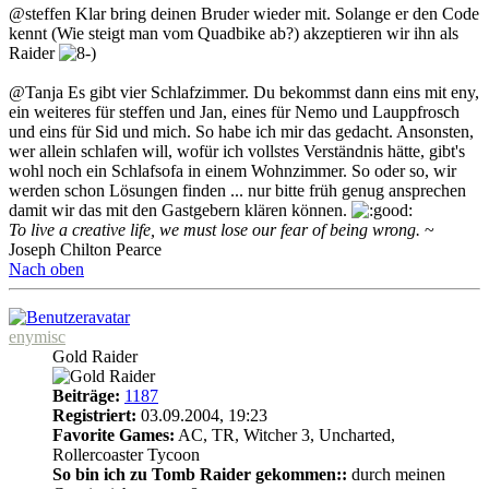
@steffen Klar bring deinen Bruder wieder mit. Solange er den Code
kennt (Wie steigt man vom Quadbike ab?) akzeptieren wir ihn als
Raider
@Tanja Es gibt vier Schlafzimmer. Du bekommst dann eins mit eny,
ein weiteres für steffen und Jan, eines für Nemo und Lauppfrosch
und eins für Sid und mich. So habe ich mir das gedacht. Ansonsten,
wer allein schlafen will, wofür ich vollstes Verständnis hätte, gibt's
wohl noch ein Schlafsofa in einem Wohnzimmer. So oder so, wir
werden schon Lösungen finden ... nur bitte früh genug ansprechen
damit wir das mit den Gastgebern klären können.
To live a creative life, we must lose our fear of being wrong.
~
Joseph Chilton Pearce
Nach oben
enymisc
Gold Raider
Beiträge:
1187
Registriert:
03.09.2004, 19:23
Favorite Games:
AC, TR, Witcher 3, Uncharted,
Rollercoaster Tycoon
So bin ich zu Tomb Raider gekommen::
durch meinen