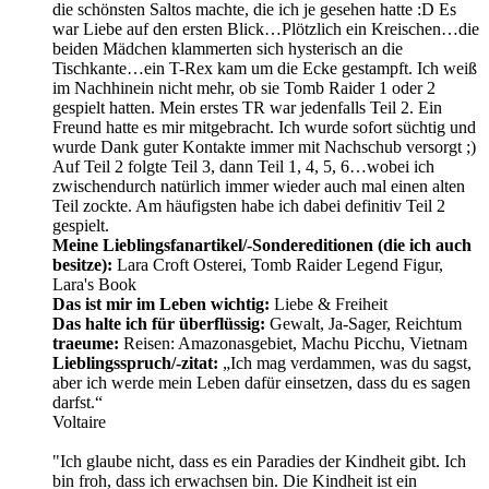
die schönsten Saltos machte, die ich je gesehen hatte :D Es
war Liebe auf den ersten Blick…Plötzlich ein Kreischen…die
beiden Mädchen klammerten sich hysterisch an die
Tischkante…ein T-Rex kam um die Ecke gestampft. Ich weiß
im Nachhinein nicht mehr, ob sie Tomb Raider 1 oder 2
gespielt hatten. Mein erstes TR war jedenfalls Teil 2. Ein
Freund hatte es mir mitgebracht. Ich wurde sofort süchtig und
wurde Dank guter Kontakte immer mit Nachschub versorgt ;)
Auf Teil 2 folgte Teil 3, dann Teil 1, 4, 5, 6…wobei ich
zwischendurch natürlich immer wieder auch mal einen alten
Teil zockte. Am häufigsten habe ich dabei definitiv Teil 2
gespielt.
Meine Lieblingsfanartikel/-Sondereditionen (die ich auch
besitze):
Lara Croft Osterei, Tomb Raider Legend Figur,
Lara's Book
Das ist mir im Leben wichtig:
Liebe & Freiheit
Das halte ich für überflüssig:
Gewalt, Ja-Sager, Reichtum
traeume:
Reisen: Amazonasgebiet, Machu Picchu, Vietnam
Lieblingsspruch/-zitat:
„Ich mag verdammen, was du sagst,
aber ich werde mein Leben dafür einsetzen, dass du es sagen
darfst.“
Voltaire
"Ich glaube nicht, dass es ein Paradies der Kindheit gibt. Ich
bin froh, dass ich erwachsen bin. Die Kindheit ist ein