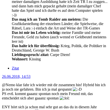
meiner damaligen Ausbildung hatte ich Zeit TR I zu zoggen...
und dann hats mich gepackt gehabt (mein damaliger Chef
hatte das Spiel und ich durfte es auf dem Computer spielen
:-))
Das mag ich an Tomb Raider am meisten:
Die
Grafikdarstellung der einzelnen Länder; die Spielweise, die
Rätsel, Lara :-) einfach die Art und Weise der TR-Games
Das ist mir im Leben wichtig:
meine Familie und meine
Freunde, Geld zu haben (auch wennd er Geldbeutel meistens
leer ist)
Das halte ich für überflüssig:
Krieg, Politik, die Politiker in
Deutschland, George W. Bush
Lieblingsspruch/-zitat:
Carpe Diem!
Wohnort:
Kissing
Zitat
26.06.2018, 14:53
@Nemo klar fahr ich wieder mit dir zusammen hin! Hybrid bin ich
ja noch nie gefahren. Bin ich ja mal gespannt
PS evtl. kommt gaaanz spontan noch mein Freund mit, das
entscheidet sich aber gaaanz spontan
ENY hört sich ja schon mal sehr gut an das du in diesem Jahr