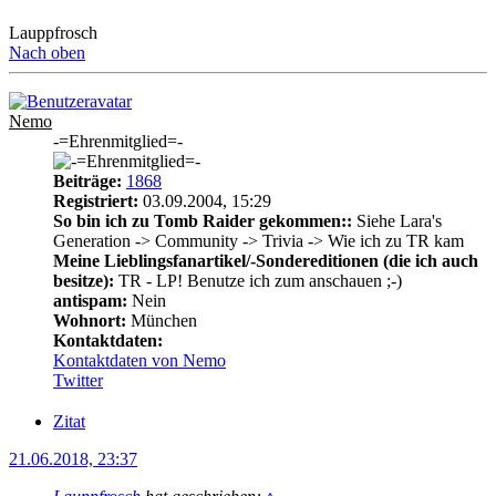
Lauppfrosch
Nach oben
Nemo
-=Ehrenmitglied=-
Beiträge:
1868
Registriert:
03.09.2004, 15:29
So bin ich zu Tomb Raider gekommen::
Siehe Lara's
Generation -> Community -> Trivia -> Wie ich zu TR kam
Meine Lieblingsfanartikel/-Sondereditionen (die ich auch
besitze):
TR - LP! Benutze ich zum anschauen ;-)
antispam:
Nein
Wohnort:
München
Kontaktdaten:
Kontaktdaten von Nemo
Twitter
Zitat
21.06.2018, 23:37