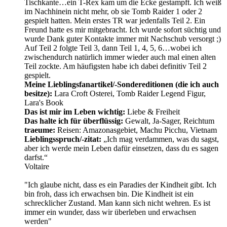
Tischkante…ein T-Rex kam um die Ecke gestampft. Ich weiß
im Nachhinein nicht mehr, ob sie Tomb Raider 1 oder 2
gespielt hatten. Mein erstes TR war jedenfalls Teil 2. Ein
Freund hatte es mir mitgebracht. Ich wurde sofort süchtig und
wurde Dank guter Kontakte immer mit Nachschub versorgt ;)
Auf Teil 2 folgte Teil 3, dann Teil 1, 4, 5, 6…wobei ich
zwischendurch natürlich immer wieder auch mal einen alten
Teil zockte. Am häufigsten habe ich dabei definitiv Teil 2
gespielt.
Meine Lieblingsfanartikel/-Sondereditionen (die ich auch
besitze):
Lara Croft Osterei, Tomb Raider Legend Figur,
Lara's Book
Das ist mir im Leben wichtig:
Liebe & Freiheit
Das halte ich für überflüssig:
Gewalt, Ja-Sager, Reichtum
traeume:
Reisen: Amazonasgebiet, Machu Picchu, Vietnam
Lieblingsspruch/-zitat:
„Ich mag verdammen, was du sagst,
aber ich werde mein Leben dafür einsetzen, dass du es sagen
darfst.“
Voltaire
"Ich glaube nicht, dass es ein Paradies der Kindheit gibt. Ich
bin froh, dass ich erwachsen bin. Die Kindheit ist ein
schrecklicher Zustand. Man kann sich nicht wehren. Es ist
immer ein wunder, dass wir überleben und erwachsen
werden"