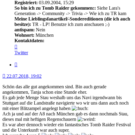
Registriert:
03.09.2004, 15:29
So bin ich zu Tomb Raider gekommen::
Siehe Lara's
Generation -> Community -> Trivia -> Wie ich zu TR kam
Meine Lieblingsfanartikel/-Sondereditionen (die ich auch
besitze):
TR - LP! Benutze ich zum anschauen ;-)
antispam:
Nein
Wohnort:
München
Kontaktdaten:
Kontaktdaten
von
Twitter
Nemo
Zitat
22.07.2018, 19:02
Schön das alle gut angekommen sind. Bin auch gerade
angekommen, Tanja schon eine Stunde eher.
Es gab jede Menge Stau weshalb uns das Navi irgendwann bis
Stuttgart auf die Landstraße navigierte wo wir uns dann auch noch
mit einer Blitzampel angelegt haben
Ach ja und auf der A8 nach München gab es dann nochmals Stau,
dieses mal mit heftigen Regenschauern
Es war aber dennoch wieder ein fantastisches Tomb Raider Festival
und die Unterkunft war auch super.