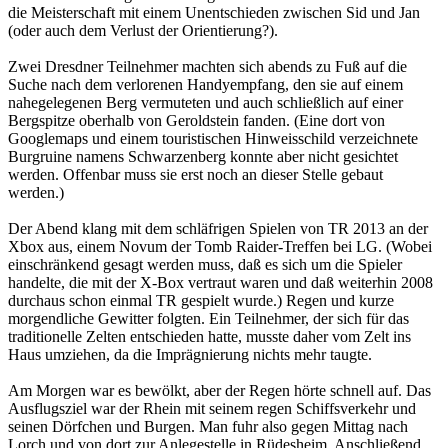
die Meisterschaft mit einem Unentschieden zwischen Sid und Jan
(oder auch dem Verlust der Orientierung?).
Zwei Dresdner Teilnehmer machten sich abends zu Fuß auf die
Suche nach dem verlorenen Handyempfang, den sie auf einem
nahegelegenen Berg vermuteten und auch schließlich auf einer
Bergspitze oberhalb von Geroldstein fanden. (Eine dort von
Googlemaps und einem touristischen Hinweisschild verzeichnete
Burgruine namens Schwarzenberg konnte aber nicht gesichtet
werden. Offenbar muss sie erst noch an dieser Stelle gebaut
werden.)
Der Abend klang mit dem schläfrigen Spielen von TR 2013 an der
Xbox aus, einem Novum der Tomb Raider-Treffen bei LG. (Wobei
einschränkend gesagt werden muss, daß es sich um die Spieler
handelte, die mit der X-Box vertraut waren und daß weiterhin 2008
durchaus schon einmal TR gespielt wurde.) Regen und kurze
morgendliche Gewitter folgten. Ein Teilnehmer, der sich für das
traditionelle Zelten entschieden hatte, musste daher vom Zelt ins
Haus umziehen, da die Imprägnierung nichts mehr taugte.
Am Morgen war es bewölkt, aber der Regen hörte schnell auf. Das
Ausflugsziel war der Rhein mit seinem regen Schiffsverkehr und
seinen Dörfchen und Burgen. Man fuhr also gegen Mittag nach
Lorch und von dort zur Anlegestelle in Rüdesheim. Anschließend