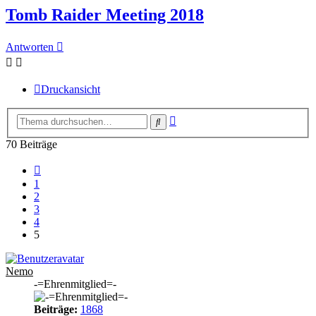
Tomb Raider Meeting 2018
Antworten
Druckansicht
Erweiterte
Suche
Suche
70 Beiträge
Vorherige
1
2
3
4
5
Nemo
-=Ehrenmitglied=-
Beiträge:
1868