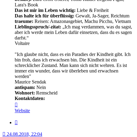
Lara's Book
Das ist mir im Leben wichtig:
Liebe & Freiheit
Das halte ich für überflüssig:
Gewalt, Ja-Sager, Reichtum
traeume:
Reisen: Amazonasgebiet, Machu Picchu, Vietnam
Lieblingsspruch/-zitat:
„Ich mag verdammen, was du sagst,
aber ich werde mein Leben dafür einsetzen, dass du es sagen
darfst.“
Voltaire
"Ich glaube nicht, dass es ein Paradies der Kindheit gibt. Ich
bin froh, dass ich erwachsen bin. Die Kindheit ist ein
schrecklicher Zustand. Man kann sich nicht wehren. Es ist
immer ein wunder, dass wir überleben und erwachsen
werden"
Maurice Sendak
antispam:
Nein
Wohnort:
Remscheid
Kontaktdaten:
Kontaktdaten
von
Website
Minerva
Zitat
24.08.2018, 22:04