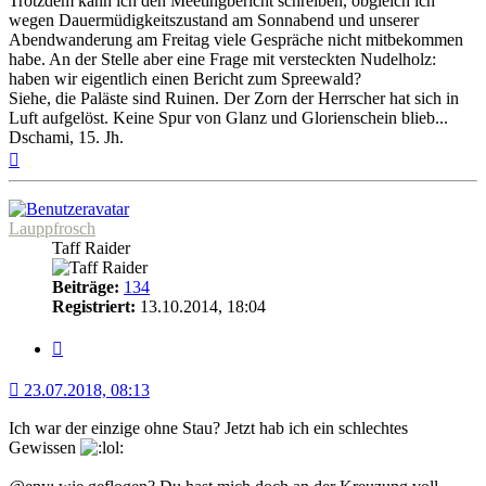
Trotzdem kann ich den Meetingbericht schreiben, obgleich ich
wegen Dauermüdigkeitszustand am Sonnabend und unserer
Abendwanderung am Freitag viele Gespräche nicht mitbekommen
habe. An der Stelle aber eine Frage mit versteckten Nudelholz:
haben wir eigentlich einen Bericht zum Spreewald?
Siehe, die Paläste sind Ruinen. Der Zorn der Herrscher hat sich in
Luft aufgelöst. Keine Spur von Glanz und Glorienschein blieb...
Dschami, 15. Jh.
Nach
oben
Lauppfrosch
Taff Raider
Beiträge:
134
Registriert:
13.10.2014, 18:04
Zitat
23.07.2018, 08:13
Ich war der einzige ohne Stau? Jetzt hab ich ein schlechtes
Gewissen