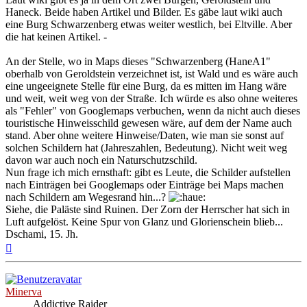
Haneck. Beide haben Artikel und Bilder. Es gäbe laut wiki auch
eine Burg Schwarzenberg etwas weiter westlich, bei Eltville. Aber
die hat keinen Artikel. -
An der Stelle, wo in Maps dieses "Schwarzenberg (HaneA1"
oberhalb von Geroldstein verzeichnet ist, ist Wald und es wäre auch
eine ungeeignete Stelle für eine Burg, da es mitten im Hang wäre
und weit, weit weg von der Straße. Ich würde es also ohne weiteres
als "Fehler" von Googlemaps verbuchen, wenn da nicht auch dieses
touristische Hinweisschild gewesen wäre, auf dem der Name auch
stand. Aber ohne weitere Hinweise/Daten, wie man sie sonst auf
solchen Schildern hat (Jahreszahlen, Bedeutung). Nicht weit weg
davon war auch noch ein Naturschutzschild.
Nun frage ich mich ernsthaft: gibt es Leute, die Schilder aufstellen
nach Einträgen bei Googlemaps oder Einträge bei Maps machen
nach Schildern am Wegesrand hin...?
Siehe, die Paläste sind Ruinen. Der Zorn der Herrscher hat sich in
Luft aufgelöst. Keine Spur von Glanz und Glorienschein blieb...
Dschami, 15. Jh.
Nach
oben
Minerva
Addictive Raider