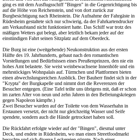
ging es mit dem Ausflugsschiff "Bingen" in die Gegenrichtigung bis
auf die Höhe von Reichenstein, und von dort zurück zur
Burgbesichtigung nach Rheinstein. Die Aufnahme der Fahrgäste in
Rüdesheim gestaltete sich nur schwierig, da der Fahrkartendrucker
am Verkaufstand nicht funktioniert hatte. Das Schiff war trotz des
mäßigen Wetters gut belegt, aber letztlich bekam jeder auf der
einstündigen Fahrt seinen Sitzplatz auf dem Oberdeck.
Die Burg ist eine (weitgehende) Neukonstruktion aus der ersten
Hälfte des 19. Jahrhunderts, gebaut nach den romantischen
Vorstellungen und Bedürfnissen eines Preußenprinzen, den nie ein
hohes Amt belastete. Sie weist weinbewachsene Innenhöfe und ein
mehrstöckiges Wohnpalais auf. Türmchen und Plattformen bieten
einen abwechslungsreichen Ausblick. Der Bauherr findet sich in der
"Krypta" der Burgkapelle und nimmt dort die Reverenzen der
Besucher entgegen. (Eine Tafel teilte uns übrigens mit, daß er schon
im zarten Alter von neun und zehn Jahren in den Befreiungskriegen
gegen Napoleon kämpfte.)
Zwei Besucher wurden auf der Toilette von dem Wasserhahn in
Erstaunen versetzt, der nicht nur gleichzeitig Wasser und Seife
spendete, sondern auch die Hände getrocknet haben soll.
Die Rückfahrt erfolgte wieder auf der "Bingen", diesmal unter
Deck, und endete in Rüdesheim, wo man einen Streetfoodmarkt
besuchte und sich diverse Leckereien gönnte. Nach einer