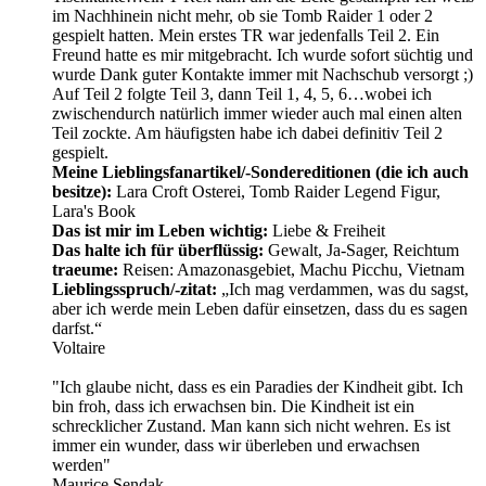
im Nachhinein nicht mehr, ob sie Tomb Raider 1 oder 2
gespielt hatten. Mein erstes TR war jedenfalls Teil 2. Ein
Freund hatte es mir mitgebracht. Ich wurde sofort süchtig und
wurde Dank guter Kontakte immer mit Nachschub versorgt ;)
Auf Teil 2 folgte Teil 3, dann Teil 1, 4, 5, 6…wobei ich
zwischendurch natürlich immer wieder auch mal einen alten
Teil zockte. Am häufigsten habe ich dabei definitiv Teil 2
gespielt.
Meine Lieblingsfanartikel/-Sondereditionen (die ich auch
besitze):
Lara Croft Osterei, Tomb Raider Legend Figur,
Lara's Book
Das ist mir im Leben wichtig:
Liebe & Freiheit
Das halte ich für überflüssig:
Gewalt, Ja-Sager, Reichtum
traeume:
Reisen: Amazonasgebiet, Machu Picchu, Vietnam
Lieblingsspruch/-zitat:
„Ich mag verdammen, was du sagst,
aber ich werde mein Leben dafür einsetzen, dass du es sagen
darfst.“
Voltaire
"Ich glaube nicht, dass es ein Paradies der Kindheit gibt. Ich
bin froh, dass ich erwachsen bin. Die Kindheit ist ein
schrecklicher Zustand. Man kann sich nicht wehren. Es ist
immer ein wunder, dass wir überleben und erwachsen
werden"
Maurice Sendak