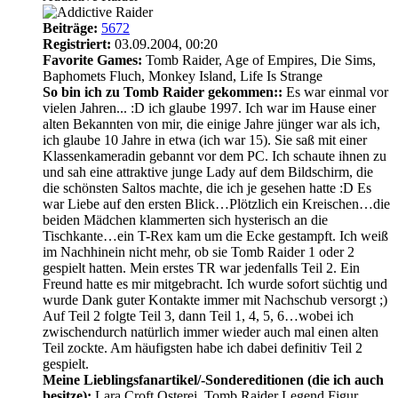
Beiträge:
5672
Registriert:
03.09.2004, 00:20
Favorite Games:
Tomb Raider, Age of Empires, Die Sims,
Baphomets Fluch, Monkey Island, Life Is Strange
So bin ich zu Tomb Raider gekommen::
Es war einmal vor
vielen Jahren... :D ich glaube 1997. Ich war im Hause einer
alten Bekannten von mir, die einige Jahre jünger war als ich,
ich glaube 10 Jahre in etwa (ich war 15). Sie saß mit einer
Klassenkameradin gebannt vor dem PC. Ich schaute ihnen zu
und sah eine attraktive junge Lady auf dem Bildschirm, die
die schönsten Saltos machte, die ich je gesehen hatte :D Es
war Liebe auf den ersten Blick…Plötzlich ein Kreischen…die
beiden Mädchen klammerten sich hysterisch an die
Tischkante…ein T-Rex kam um die Ecke gestampft. Ich weiß
im Nachhinein nicht mehr, ob sie Tomb Raider 1 oder 2
gespielt hatten. Mein erstes TR war jedenfalls Teil 2. Ein
Freund hatte es mir mitgebracht. Ich wurde sofort süchtig und
wurde Dank guter Kontakte immer mit Nachschub versorgt ;)
Auf Teil 2 folgte Teil 3, dann Teil 1, 4, 5, 6…wobei ich
zwischendurch natürlich immer wieder auch mal einen alten
Teil zockte. Am häufigsten habe ich dabei definitiv Teil 2
gespielt.
Meine Lieblingsfanartikel/-Sondereditionen (die ich auch
besitze):
Lara Croft Osterei, Tomb Raider Legend Figur,