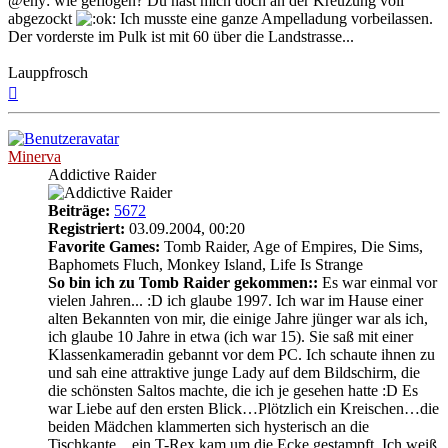
@eny: wie geflogen? Du hast mich doch an der Kreuzung voll
abgezockt
Ich musste eine ganze Ampelladung vorbeilassen.
Der vorderste im Pulk ist mit 60 über die Landstrasse...
Lauppfrosch
Nach
oben
Minerva
Addictive Raider
Beiträge:
5672
Registriert:
03.09.2004, 00:20
Favorite Games:
Tomb Raider, Age of Empires, Die Sims,
Baphomets Fluch, Monkey Island, Life Is Strange
So bin ich zu Tomb Raider gekommen::
Es war einmal vor
vielen Jahren... :D ich glaube 1997. Ich war im Hause einer
alten Bekannten von mir, die einige Jahre jünger war als ich,
ich glaube 10 Jahre in etwa (ich war 15). Sie saß mit einer
Klassenkameradin gebannt vor dem PC. Ich schaute ihnen zu
und sah eine attraktive junge Lady auf dem Bildschirm, die
die schönsten Saltos machte, die ich je gesehen hatte :D Es
war Liebe auf den ersten Blick…Plötzlich ein Kreischen…die
beiden Mädchen klammerten sich hysterisch an die
Tischkante…ein T-Rex kam um die Ecke gestampft. Ich weiß