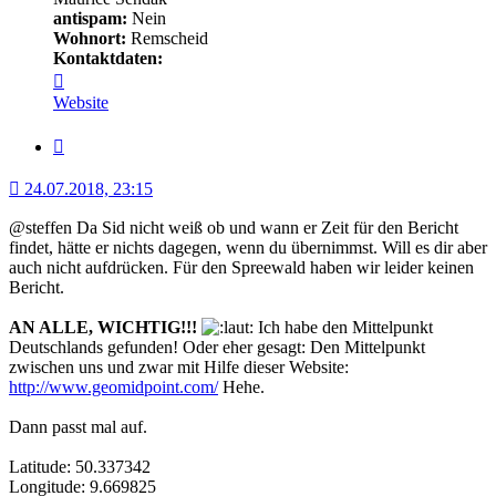
antispam:
Nein
Wohnort:
Remscheid
Kontaktdaten:
Kontaktdaten
von
Website
Minerva
Zitat
24.07.2018, 23:15
@steffen Da Sid nicht weiß ob und wann er Zeit für den Bericht
findet, hätte er nichts dagegen, wenn du übernimmst. Will es dir aber
auch nicht aufdrücken. Für den Spreewald haben wir leider keinen
Bericht.
AN ALLE, WICHTIG!!!
Ich habe den Mittelpunkt
Deutschlands gefunden! Oder eher gesagt: Den Mittelpunkt
zwischen uns und zwar mit Hilfe dieser Website:
http://www.geomidpoint.com/
Hehe.
Dann passt mal auf.
Latitude: 50.337342
Longitude: 9.669825