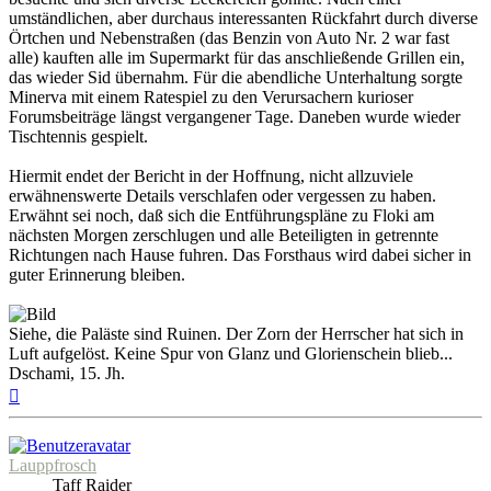
umständlichen, aber durchaus interessanten Rückfahrt durch diverse
Örtchen und Nebenstraßen (das Benzin von Auto Nr. 2 war fast
alle) kauften alle im Supermarkt für das anschließende Grillen ein,
das wieder Sid übernahm. Für die abendliche Unterhaltung sorgte
Minerva mit einem Ratespiel zu den Verursachern kurioser
Forumsbeiträge längst vergangener Tage. Daneben wurde wieder
Tischtennis gespielt.
Hiermit endet der Bericht in der Hoffnung, nicht allzuviele
erwähnenswerte Details verschlafen oder vergessen zu haben.
Erwähnt sei noch, daß sich die Entführungspläne zu Floki am
nächsten Morgen zerschlugen und alle Beteiligten in getrennte
Richtungen nach Hause fuhren. Das Forsthaus wird dabei sicher in
guter Erinnerung bleiben.
Siehe, die Paläste sind Ruinen. Der Zorn der Herrscher hat sich in
Luft aufgelöst. Keine Spur von Glanz und Glorienschein blieb...
Dschami, 15. Jh.
Nach
oben
Lauppfrosch
Taff Raider