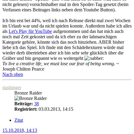
nicht gelesen) vorsichtshalber mal in den Spoiler-Tag gesetzt (beim
Verfassen eines Beitrages links neben dem Youtube Button).
Ich bin erst bei 44%, weil ich nach Release direkt mal zwei Wochen
im Urlaub war und da nicht spielen konnte. Außerdem habe ich alles
als
Let's Play für YouTube
aufgenommen und das hat mich auch
noch mal Zeit gekostet und da ich eher zu der lahmarschigen
Kategorie gehöre, könnte sich das noch hinziehen. ABER bisher
liebe ich das Spiel. Ich finde mit den Schädeltexturen würde mal
wieder derb übertrieben aber ich bin sehr sehr glücklich über die
Gräber und bin gespannt wie es weitergeht
To live a creative life, we must lose our fear of being wrong.
~
Joseph Chilton Pearce
Nach oben
stashinger
Bronze Raider
Beiträge:
38
Registriert:
03.03.2013, 14:15
Zitat
15.10.2018, 14:13