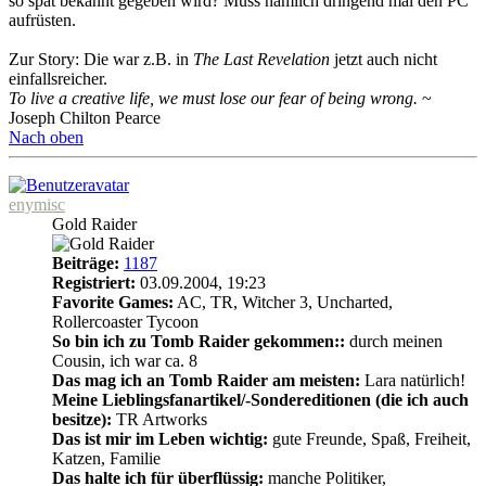
so spät bekannt gegeben wird? Muss nämlich dringend mal den PC
aufrüsten.
Zur Story: Die war z.B. in
The Last Revelation
jetzt auch nicht
einfallsreicher.
To live a creative life, we must lose our fear of being wrong.
~
Joseph Chilton Pearce
Nach oben
enymisc
Gold Raider
Beiträge:
1187
Registriert:
03.09.2004, 19:23
Favorite Games:
AC, TR, Witcher 3, Uncharted,
Rollercoaster Tycoon
So bin ich zu Tomb Raider gekommen::
durch meinen
Cousin, ich war ca. 8
Das mag ich an Tomb Raider am meisten:
Lara natürlich!
Meine Lieblingsfanartikel/-Sondereditionen (die ich auch
besitze):
TR Artworks
Das ist mir im Leben wichtig:
gute Freunde, Spaß, Freiheit,
Katzen, Familie
Das halte ich für überflüssig:
manche Politiker,