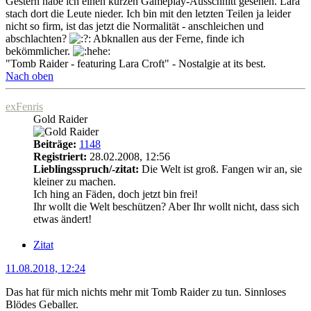
Gestern habe ich einen kurzen Gameplay-Ausschnitt gesehen. Lara
stach dort die Leute nieder. Ich bin mit den letzten Teilen ja leider
nicht so firm, ist das jetzt die Normalität - anschleichen und
abschlachten?
Abknallen aus der Ferne, finde ich
bekömmlicher.
"Tomb Raider - featuring Lara Croft" - Nostalgie at its best.
Nach oben
exFenris
Gold Raider
Beiträge:
1148
Registriert:
28.02.2008, 12:56
Lieblingsspruch/-zitat:
Die Welt ist groß. Fangen wir an, sie
kleiner zu machen.
Ich hing an Fäden, doch jetzt bin frei!
Ihr wollt die Welt beschützen? Aber Ihr wollt nicht, dass sich
etwas ändert!
Zitat
11.08.2018, 12:24
Das hat für mich nichts mehr mit Tomb Raider zu tun. Sinnloses
Blödes Geballer.