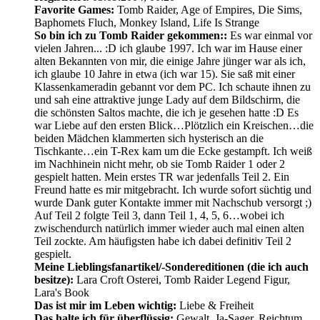
Favorite Games:
Tomb Raider, Age of Empires, Die Sims,
Baphomets Fluch, Monkey Island, Life Is Strange
So bin ich zu Tomb Raider gekommen::
Es war einmal vor
vielen Jahren... :D ich glaube 1997. Ich war im Hause einer
alten Bekannten von mir, die einige Jahre jünger war als ich,
ich glaube 10 Jahre in etwa (ich war 15). Sie saß mit einer
Klassenkameradin gebannt vor dem PC. Ich schaute ihnen zu
und sah eine attraktive junge Lady auf dem Bildschirm, die
die schönsten Saltos machte, die ich je gesehen hatte :D Es
war Liebe auf den ersten Blick…Plötzlich ein Kreischen…die
beiden Mädchen klammerten sich hysterisch an die
Tischkante…ein T-Rex kam um die Ecke gestampft. Ich weiß
im Nachhinein nicht mehr, ob sie Tomb Raider 1 oder 2
gespielt hatten. Mein erstes TR war jedenfalls Teil 2. Ein
Freund hatte es mir mitgebracht. Ich wurde sofort süchtig und
wurde Dank guter Kontakte immer mit Nachschub versorgt ;)
Auf Teil 2 folgte Teil 3, dann Teil 1, 4, 5, 6…wobei ich
zwischendurch natürlich immer wieder auch mal einen alten
Teil zockte. Am häufigsten habe ich dabei definitiv Teil 2
gespielt.
Meine Lieblingsfanartikel/-Sondereditionen (die ich auch
besitze):
Lara Croft Osterei, Tomb Raider Legend Figur,
Lara's Book
Das ist mir im Leben wichtig:
Liebe & Freiheit
Das halte ich für überflüssig:
Gewalt, Ja-Sager, Reichtum