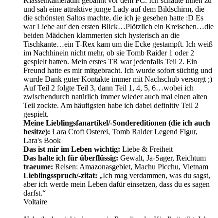
Klassenkameradin gebannt vor dem PC. Ich schaute ihnen zu
und sah eine attraktive junge Lady auf dem Bildschirm, die
die schönsten Saltos machte, die ich je gesehen hatte :D Es
war Liebe auf den ersten Blick…Plötzlich ein Kreischen…die
beiden Mädchen klammerten sich hysterisch an die
Tischkante…ein T-Rex kam um die Ecke gestampft. Ich weiß
im Nachhinein nicht mehr, ob sie Tomb Raider 1 oder 2
gespielt hatten. Mein erstes TR war jedenfalls Teil 2. Ein
Freund hatte es mir mitgebracht. Ich wurde sofort süchtig und
wurde Dank guter Kontakte immer mit Nachschub versorgt ;)
Auf Teil 2 folgte Teil 3, dann Teil 1, 4, 5, 6…wobei ich
zwischendurch natürlich immer wieder auch mal einen alten
Teil zockte. Am häufigsten habe ich dabei definitiv Teil 2
gespielt.
Meine Lieblingsfanartikel/-Sondereditionen (die ich auch
besitze):
Lara Croft Osterei, Tomb Raider Legend Figur,
Lara's Book
Das ist mir im Leben wichtig:
Liebe & Freiheit
Das halte ich für überflüssig:
Gewalt, Ja-Sager, Reichtum
traeume:
Reisen: Amazonasgebiet, Machu Picchu, Vietnam
Lieblingsspruch/-zitat:
„Ich mag verdammen, was du sagst,
aber ich werde mein Leben dafür einsetzen, dass du es sagen
darfst.“
Voltaire