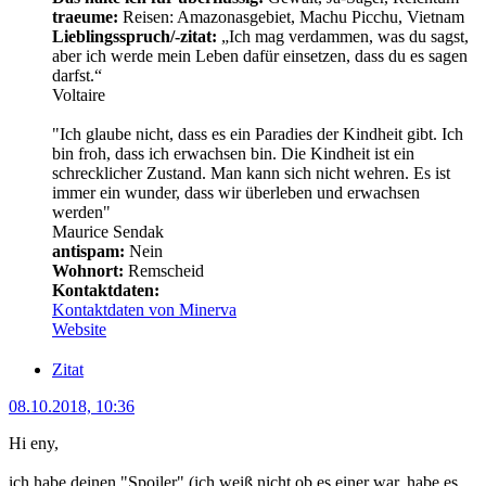
traeume:
Reisen: Amazonasgebiet, Machu Picchu, Vietnam
Lieblingsspruch/-zitat:
„Ich mag verdammen, was du sagst,
aber ich werde mein Leben dafür einsetzen, dass du es sagen
darfst.“
Voltaire
"Ich glaube nicht, dass es ein Paradies der Kindheit gibt. Ich
bin froh, dass ich erwachsen bin. Die Kindheit ist ein
schrecklicher Zustand. Man kann sich nicht wehren. Es ist
immer ein wunder, dass wir überleben und erwachsen
werden"
Maurice Sendak
antispam:
Nein
Wohnort:
Remscheid
Kontaktdaten:
Kontaktdaten von Minerva
Website
Zitat
08.10.2018, 10:36
Hi eny,
ich habe deinen "Spoiler" (ich weiß nicht ob es einer war, habe es