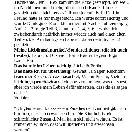
Tischkante…ein T-Rex kam um die Ecke gestampft. Ich weiß
im Nachhinein nicht mehr, ob sie Tomb Raider 1 oder 2
gespielt hatten. Mein erstes TR war jedenfalls Teil 2. Ein
Freund hatte es mir mitgebracht. Ich wurde sofort süchtig und
wurde Dank guter Kontakte immer mit Nachschub versorgt ;)
Auf Teil 2 folgte Teil 3, dann Teil 1, 4, 5, 6…wobei ich
zwischendurch natürlich immer wieder auch mal einen alten
Teil zockte. Am häufigsten habe ich dabei definitiv Teil 2
gespielt.
Meine Lieblingsfanartikel/-Sondereditionen (die ich auch
besitze):
Lara Croft Osterei, Tomb Raider Legend Figur,
Lara's Book
Das ist mir im Leben wichtig:
Liebe & Freiheit
Das halte ich für überflüssig:
Gewalt, Ja-Sager, Reichtum
traeume:
Reisen: Amazonasgebiet, Machu Picchu, Vietnam
Lieblingsspruch/-zitat:
„Ich mag verdammen, was du sagst,
aber ich werde mein Leben dafür einsetzen, dass du es sagen
darfst.“
Voltaire
"Ich glaube nicht, dass es ein Paradies der Kindheit gibt. Ich
bin froh, dass ich erwachsen bin. Die Kindheit ist ein
schrecklicher Zustand. Man kann sich nicht wehren. Es ist
immer ein wunder, dass wir überleben und erwachsen
werden"