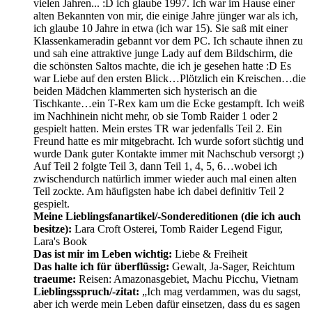
vielen Jahren... :D ich glaube 1997. Ich war im Hause einer
alten Bekannten von mir, die einige Jahre jünger war als ich,
ich glaube 10 Jahre in etwa (ich war 15). Sie saß mit einer
Klassenkameradin gebannt vor dem PC. Ich schaute ihnen zu
und sah eine attraktive junge Lady auf dem Bildschirm, die
die schönsten Saltos machte, die ich je gesehen hatte :D Es
war Liebe auf den ersten Blick…Plötzlich ein Kreischen…die
beiden Mädchen klammerten sich hysterisch an die
Tischkante…ein T-Rex kam um die Ecke gestampft. Ich weiß
im Nachhinein nicht mehr, ob sie Tomb Raider 1 oder 2
gespielt hatten. Mein erstes TR war jedenfalls Teil 2. Ein
Freund hatte es mir mitgebracht. Ich wurde sofort süchtig und
wurde Dank guter Kontakte immer mit Nachschub versorgt ;)
Auf Teil 2 folgte Teil 3, dann Teil 1, 4, 5, 6…wobei ich
zwischendurch natürlich immer wieder auch mal einen alten
Teil zockte. Am häufigsten habe ich dabei definitiv Teil 2
gespielt.
Meine Lieblingsfanartikel/-Sondereditionen (die ich auch
besitze):
Lara Croft Osterei, Tomb Raider Legend Figur,
Lara's Book
Das ist mir im Leben wichtig:
Liebe & Freiheit
Das halte ich für überflüssig:
Gewalt, Ja-Sager, Reichtum
traeume:
Reisen: Amazonasgebiet, Machu Picchu, Vietnam
Lieblingsspruch/-zitat:
„Ich mag verdammen, was du sagst,
aber ich werde mein Leben dafür einsetzen, dass du es sagen