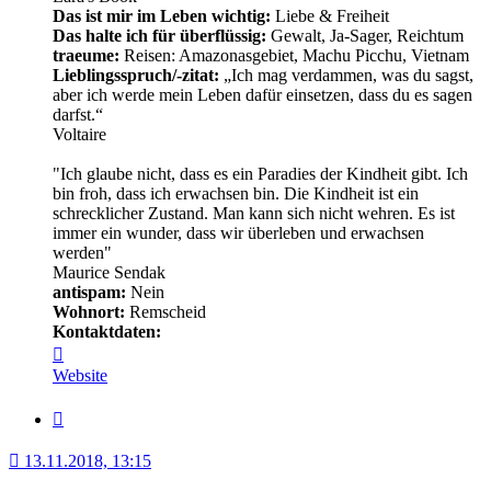
Das ist mir im Leben wichtig:
Liebe & Freiheit
Das halte ich für überflüssig:
Gewalt, Ja-Sager, Reichtum
traeume:
Reisen: Amazonasgebiet, Machu Picchu, Vietnam
Lieblingsspruch/-zitat:
„Ich mag verdammen, was du sagst,
aber ich werde mein Leben dafür einsetzen, dass du es sagen
darfst.“
Voltaire
"Ich glaube nicht, dass es ein Paradies der Kindheit gibt. Ich
bin froh, dass ich erwachsen bin. Die Kindheit ist ein
schrecklicher Zustand. Man kann sich nicht wehren. Es ist
immer ein wunder, dass wir überleben und erwachsen
werden"
Maurice Sendak
antispam:
Nein
Wohnort:
Remscheid
Kontaktdaten:
Kontaktdaten
von
Website
Minerva
Zitat
13.11.2018, 13:15