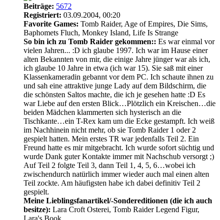
Beiträge:
5672
Registriert:
03.09.2004, 00:20
Favorite Games:
Tomb Raider, Age of Empires, Die Sims,
Baphomets Fluch, Monkey Island, Life Is Strange
So bin ich zu Tomb Raider gekommen::
Es war einmal vor
vielen Jahren... :D ich glaube 1997. Ich war im Hause einer
alten Bekannten von mir, die einige Jahre jünger war als ich,
ich glaube 10 Jahre in etwa (ich war 15). Sie saß mit einer
Klassenkameradin gebannt vor dem PC. Ich schaute ihnen zu
und sah eine attraktive junge Lady auf dem Bildschirm, die
die schönsten Saltos machte, die ich je gesehen hatte :D Es
war Liebe auf den ersten Blick…Plötzlich ein Kreischen…die
beiden Mädchen klammerten sich hysterisch an die
Tischkante…ein T-Rex kam um die Ecke gestampft. Ich weiß
im Nachhinein nicht mehr, ob sie Tomb Raider 1 oder 2
gespielt hatten. Mein erstes TR war jedenfalls Teil 2. Ein
Freund hatte es mir mitgebracht. Ich wurde sofort süchtig und
wurde Dank guter Kontakte immer mit Nachschub versorgt ;)
Auf Teil 2 folgte Teil 3, dann Teil 1, 4, 5, 6…wobei ich
zwischendurch natürlich immer wieder auch mal einen alten
Teil zockte. Am häufigsten habe ich dabei definitiv Teil 2
gespielt.
Meine Lieblingsfanartikel/-Sondereditionen (die ich auch
besitze):
Lara Croft Osterei, Tomb Raider Legend Figur,
Lara's Book