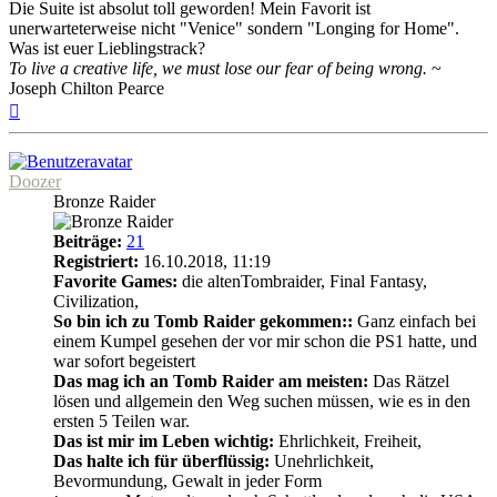
Die Suite ist absolut toll geworden! Mein Favorit ist
unerwarteterweise nicht "Venice" sondern "Longing for Home".
Was ist euer Lieblingstrack?
To live a creative life, we must lose our fear of being wrong.
~
Joseph Chilton Pearce
Nach
oben
Doozer
Bronze Raider
Beiträge:
21
Registriert:
16.10.2018, 11:19
Favorite Games:
die altenTombraider, Final Fantasy,
Civilization,
So bin ich zu Tomb Raider gekommen::
Ganz einfach bei
einem Kumpel gesehen der vor mir schon die PS1 hatte, und
war sofort begeistert
Das mag ich an Tomb Raider am meisten:
Das Rätzel
lösen und allgemein den Weg suchen müssen, wie es in den
ersten 5 Teilen war.
Das ist mir im Leben wichtig:
Ehrlichkeit, Freiheit,
Das halte ich für überflüssig:
Unehrlichkeit,
Bevormundung, Gewalt in jeder Form