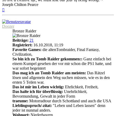
Joseph Chilton Pearce
Nach
oben
Doozer
Bronze Raider
Beiträge:
21
Registriert:
16.10.2018, 11:19
Favorite Games:
die altenTombraider, Final Fantasy,
Civilization,
So bin ich zu Tomb Raider gekommen::
Ganz einfach bei
einem Kumpel gesehen der vor mir schon die PS1 hatte, und
war sofort begeistert
Das mag ich an Tomb Raider am meisten:
Das Rätzel
lösen und allgemein den Weg suchen müssen, wie es in den
ersten 5 Teilen war.
Das ist mir im Leben wichtig:
Ehrlichkeit, Freiheit,
Das halte ich für überflüssig:
Unehrlichkeit,
Bevormundung, Gewalt in jeder Form
traeume:
Motorradtour durch Schottland und auch die USA
Lieblingsspruch/-zitat:
"Leben und Leben lassen" denn
jeder ist nunmal anders.
Wohnort:
Niederbayern