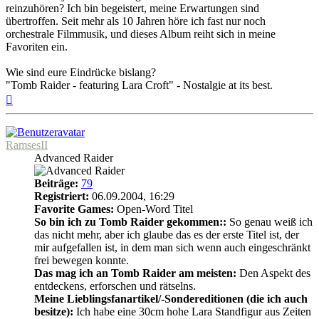
reinzuhören? Ich bin begeistert, meine Erwartungen sind
übertroffen. Seit mehr als 10 Jahren höre ich fast nur noch
orchestrale Filmmusik, und dieses Album reiht sich in meine
Favoriten ein.
Wie sind eure Eindrücke bislang?
"Tomb Raider - featuring Lara Croft" - Nostalgie at its best.
Nach
oben
RamsesII
Advanced Raider
Beiträge:
79
Registriert:
06.09.2004, 16:29
Favorite Games:
Open-Word Titel
So bin ich zu Tomb Raider gekommen::
So genau weiß ich
das nicht mehr, aber ich glaube das es der erste Titel ist, der
mir aufgefallen ist, in dem man sich wenn auch eingeschränkt
frei bewegen konnte.
Das mag ich an Tomb Raider am meisten:
Den Aspekt des
entdeckens, erforschen und rätselns.
Meine Lieblingsfanartikel/-Sondereditionen (die ich auch
besitze):
Ich habe eine 30cm hohe Lara Standfigur aus Zeiten