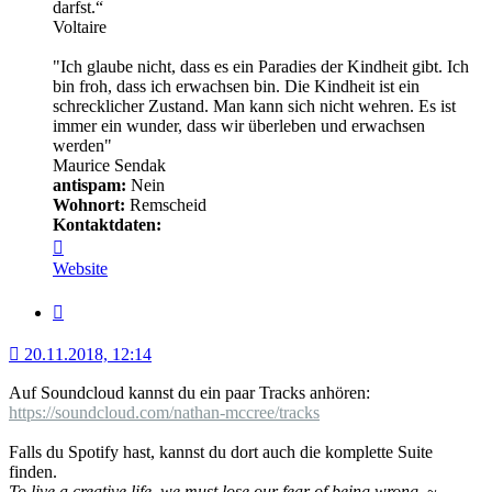
darfst.“
Voltaire
"Ich glaube nicht, dass es ein Paradies der Kindheit gibt. Ich
bin froh, dass ich erwachsen bin. Die Kindheit ist ein
schrecklicher Zustand. Man kann sich nicht wehren. Es ist
immer ein wunder, dass wir überleben und erwachsen
werden"
Maurice Sendak
antispam:
Nein
Wohnort:
Remscheid
Kontaktdaten:
Kontaktdaten
von
Website
Minerva
Zitat
20.11.2018, 12:14
Auf Soundcloud kannst du ein paar Tracks anhören:
https://soundcloud.com/nathan-mccree/tracks
Falls du Spotify hast, kannst du dort auch die komplette Suite
finden.
To live a creative life, we must lose our fear of being wrong.
~