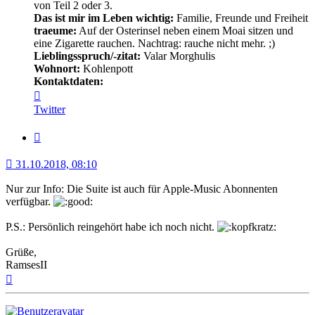
von Teil 2 oder 3.
Das ist mir im Leben wichtig:
Familie, Freunde und Freiheit
traeume:
Auf der Osterinsel neben einem Moai sitzen und
eine Zigarette rauchen. Nachtrag: rauche nicht mehr. ;)
Lieblingsspruch/-zitat:
Valar Morghulis
Wohnort:
Kohlenpott
Kontaktdaten:
Kontaktdaten
von
Twitter
RamsesII
Zitat
31.10.2018, 08:10
Nur zur Info: Die Suite ist auch für Apple-Music Abonnenten
verfügbar.
P.S.: Persönlich reingehört habe ich noch nicht.
Grüße,
RamsesII
Nach
oben