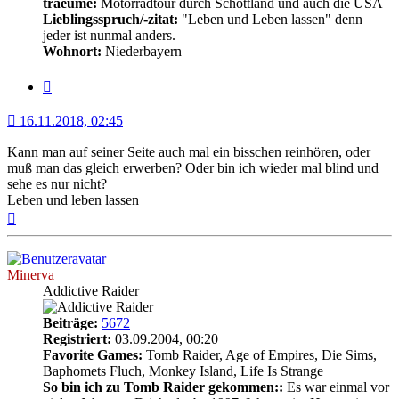
traeume:
Motorradtour durch Schottland und auch die USA
Lieblingsspruch/-zitat:
"Leben und Leben lassen" denn
jeder ist nunmal anders.
Wohnort:
Niederbayern
Zitat
16.11.2018, 02:45
Kann man auf seiner Seite auch mal ein bisschen reinhören, oder
muß man das gleich erwerben? Oder bin ich wieder mal blind und
sehe es nur nicht?
Leben und leben lassen
Nach
oben
Minerva
Addictive Raider
Beiträge:
5672
Registriert:
03.09.2004, 00:20
Favorite Games:
Tomb Raider, Age of Empires, Die Sims,
Baphomets Fluch, Monkey Island, Life Is Strange
So bin ich zu Tomb Raider gekommen::
Es war einmal vor