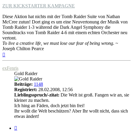
ZUR KICKSTARTER KAMPAGNE
Diese Aktion hat nichts mit der Tomb Raider Suite von Nathan
McCree zutun! Dort ging es um eine Neuvertonung der Musik von
Tomb Raider 1-3 während die Dark Angel Symphony die
Soundtracks von Tomb Raider 4-6 mit einem echten Orchester neu
vertont.
To live a creative life, we must lose our fear of being wrong.
~
Joseph Chilton Pearce
Nach
oben
exFenris
Gold Raider
Beiträge:
1148
Registriert:
28.02.2008, 12:56
Lieblingsspruch/-zitat:
Die Welt ist groß. Fangen wir an, sie
kleiner zu machen.
Ich hing an Fäden, doch jetzt bin frei!
Ihr wollt die Welt beschützen? Aber Ihr wollt nicht, dass sich
etwas ändert!
Zitat