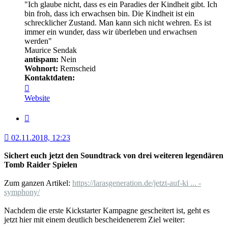
"Ich glaube nicht, dass es ein Paradies der Kindheit gibt. Ich
bin froh, dass ich erwachsen bin. Die Kindheit ist ein
schrecklicher Zustand. Man kann sich nicht wehren. Es ist
immer ein wunder, dass wir überleben und erwachsen
werden"
Maurice Sendak
antispam:
Nein
Wohnort:
Remscheid
Kontaktdaten:
Kontaktdaten
von
Website
Minerva
Zitat
02.11.2018, 12:23
Sichert euch jetzt den Soundtrack von drei weiteren legendären
Tomb Raider Spielen
Zum ganzen Artikel:
https://larasgeneration.de/jetzt-auf-ki ... -
symphony/
Nachdem die erste Kickstarter Kampagne gescheitert ist, geht es
jetzt hier mit einem deutlich bescheidenerem Ziel weiter: