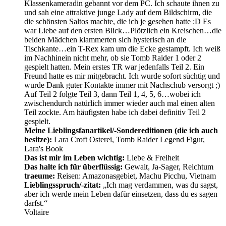
Klassenkameradin gebannt vor dem PC. Ich schaute ihnen zu
und sah eine attraktive junge Lady auf dem Bildschirm, die
die schönsten Saltos machte, die ich je gesehen hatte :D Es
war Liebe auf den ersten Blick…Plötzlich ein Kreischen…die
beiden Mädchen klammerten sich hysterisch an die
Tischkante…ein T-Rex kam um die Ecke gestampft. Ich weiß
im Nachhinein nicht mehr, ob sie Tomb Raider 1 oder 2
gespielt hatten. Mein erstes TR war jedenfalls Teil 2. Ein
Freund hatte es mir mitgebracht. Ich wurde sofort süchtig und
wurde Dank guter Kontakte immer mit Nachschub versorgt ;)
Auf Teil 2 folgte Teil 3, dann Teil 1, 4, 5, 6…wobei ich
zwischendurch natürlich immer wieder auch mal einen alten
Teil zockte. Am häufigsten habe ich dabei definitiv Teil 2
gespielt.
Meine Lieblingsfanartikel/-Sondereditionen (die ich auch
besitze):
Lara Croft Osterei, Tomb Raider Legend Figur,
Lara's Book
Das ist mir im Leben wichtig:
Liebe & Freiheit
Das halte ich für überflüssig:
Gewalt, Ja-Sager, Reichtum
traeume:
Reisen: Amazonasgebiet, Machu Picchu, Vietnam
Lieblingsspruch/-zitat:
„Ich mag verdammen, was du sagst,
aber ich werde mein Leben dafür einsetzen, dass du es sagen
darfst.“
Voltaire