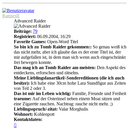
oben
RamsesII
Advanced Raider
Beiträge:
79
Registriert:
06.09.2004, 16:29
Favorite Games:
Open-Word Titel
So bin ich zu Tomb Raider gekommen::
So genau weiß ich
das nicht mehr, aber ich glaube das es der erste Titel ist, der
mir aufgefallen ist, in dem man sich wenn auch eingeschränkt
frei bewegen konnte.
Das mag ich an Tomb Raider am meisten:
Den Aspekt des
entdeckens, erforschen und rätselns.
Meine Lieblingsfanartikel/-Sondereditionen (die ich auch
besitze):
Ich habe eine 30cm hohe Lara Standfigur aus Zeiten
von Teil 2 oder 3.
Das ist mir im Leben wichtig:
Familie, Freunde und Freiheit
traeume:
Auf der Osterinsel neben einem Moai sitzen und
eine Zigarette rauchen. Nachtrag: rauche nicht mehr. ;)
Lieblingsspruch/-zitat:
Valar Morghulis
Wohnort:
Kohlenpott
Kontaktdaten:
Kontaktdaten