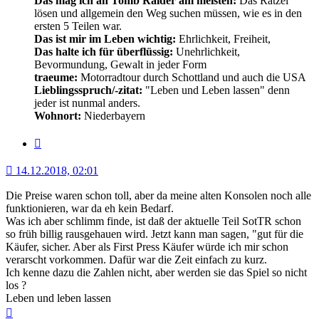
Das mag ich an Tomb Raider am meisten:
Das Rätzel
lösen und allgemein den Weg suchen müssen, wie es in den
ersten 5 Teilen war.
Das ist mir im Leben wichtig:
Ehrlichkeit, Freiheit,
Das halte ich für überflüssig:
Unehrlichkeit,
Bevormundung, Gewalt in jeder Form
traeume:
Motorradtour durch Schottland und auch die USA
Lieblingsspruch/-zitat:
"Leben und Leben lassen" denn
jeder ist nunmal anders.
Wohnort:
Niederbayern
Zitat
14.12.2018, 02:01
Die Preise waren schon toll, aber da meine alten Konsolen noch alle
funktionieren, war da eh kein Bedarf.
Was ich aber schlimm finde, ist daß der aktuelle Teil SotTR schon
so früh billig rausgehauen wird. Jetzt kann man sagen, "gut für die
Käufer, sicher. Aber als First Press Käufer würde ich mir schon
verarscht vorkommen. Dafür war die Zeit einfach zu kurz.
Ich kenne dazu die Zahlen nicht, aber werden sie das Spiel so nicht
los ?
Leben und leben lassen
Nach