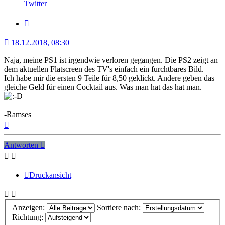
von
Twitter
RamsesII
Zitat
18.12.2018, 08:30
Naja, meine PS1 ist irgendwie verloren gegangen. Die PS2 zeigt an
dem aktuellen Flatscreen des TV's einfach ein furchtbares Bild.
Ich habe mir die ersten 9 Teile für 8,50 geklickt. Andere geben das
gleiche Geld für einen Cocktail aus. Was man hat das hat man.
-Ramses
Nach
oben
Antworten
Druckansicht
Anzeigen:
Sortiere nach:
Richtung: