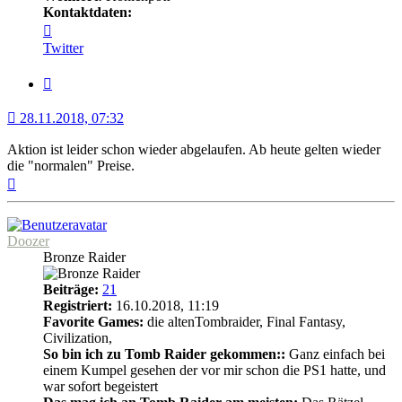
Kontaktdaten:
Kontaktdaten
von
Twitter
RamsesII
Zitat
28.11.2018, 07:32
Aktion ist leider schon wieder abgelaufen. Ab heute gelten wieder
die "normalen" Preise.
Nach
oben
Doozer
Bronze Raider
Beiträge:
21
Registriert:
16.10.2018, 11:19
Favorite Games:
die altenTombraider, Final Fantasy,
Civilization,
So bin ich zu Tomb Raider gekommen::
Ganz einfach bei
einem Kumpel gesehen der vor mir schon die PS1 hatte, und
war sofort begeistert