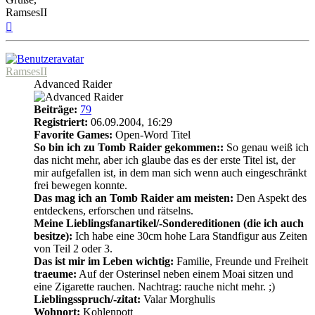
RamsesII
Nach
oben
RamsesII
Advanced Raider
Beiträge:
79
Registriert:
06.09.2004, 16:29
Favorite Games:
Open-Word Titel
So bin ich zu Tomb Raider gekommen::
So genau weiß ich
das nicht mehr, aber ich glaube das es der erste Titel ist, der
mir aufgefallen ist, in dem man sich wenn auch eingeschränkt
frei bewegen konnte.
Das mag ich an Tomb Raider am meisten:
Den Aspekt des
entdeckens, erforschen und rätselns.
Meine Lieblingsfanartikel/-Sondereditionen (die ich auch
besitze):
Ich habe eine 30cm hohe Lara Standfigur aus Zeiten
von Teil 2 oder 3.
Das ist mir im Leben wichtig:
Familie, Freunde und Freiheit
traeume:
Auf der Osterinsel neben einem Moai sitzen und
eine Zigarette rauchen. Nachtrag: rauche nicht mehr. ;)
Lieblingsspruch/-zitat:
Valar Morghulis
Wohnort:
Kohlenpott