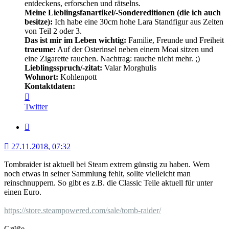
entdeckens, erforschen und rätselns.
Meine Lieblingsfanartikel/-Sondereditionen (die ich auch
besitze):
Ich habe eine 30cm hohe Lara Standfigur aus Zeiten
von Teil 2 oder 3.
Das ist mir im Leben wichtig:
Familie, Freunde und Freiheit
traeume:
Auf der Osterinsel neben einem Moai sitzen und
eine Zigarette rauchen. Nachtrag: rauche nicht mehr. ;)
Lieblingsspruch/-zitat:
Valar Morghulis
Wohnort:
Kohlenpott
Kontaktdaten:
Kontaktdaten
von
Twitter
RamsesII
Zitat
27.11.2018, 07:32
Tombraider ist aktuell bei Steam extrem günstig zu haben. Wem
noch etwas in seiner Sammlung fehlt, sollte vielleicht man
reinschnuppern. So gibt es z.B. die Classic Teile aktuell für unter
einen Euro.
https://store.steampowered.com/sale/tomb-raider/
Grüße,