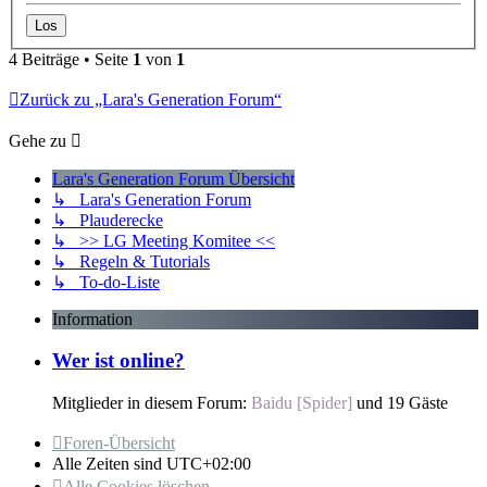
4 Beiträge • Seite
1
von
1
Zurück zu „Lara's Generation Forum“
Gehe zu
Lara's Generation Forum Übersicht
↳ Lara's Generation Forum
↳ Plauderecke
↳ >> LG Meeting Komitee <<
↳ Regeln & Tutorials
↳ To-do-Liste
Information
Wer ist online?
Mitglieder in diesem Forum:
Baidu [Spider]
und 19 Gäste
Foren-Übersicht
Alle Zeiten sind
UTC+02:00
Alle Cookies löschen