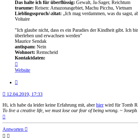
Das halte ich für überflüssig:
Gewalt, Ja-Sager, Reichtum
traeume:
Reisen: Amazonasgebiet, Machu Picchu, Vietnam
Lieblingsspruch/-zitat:
„Ich mag verdammen, was du sagst, abe
Voltaire
"Ich glaube nicht, dass es ein Paradies der Kindheit gibt. Ich 
überleben und erwachsen werden"
Maurice Sendak
antispam:
Nein
Wohnort:
Remscheid
Kontaktdaten:
Kontaktdaten
von
Website
Minerva
Zitat
12.04.2019, 17:33
Hi, ich habe da leider keine Erfahrung mit, aber
hier
wird für Tomb R
To live a creative life, we must lose our fear of being wrong.
~ Joseph 
Nach
oben
Antworten