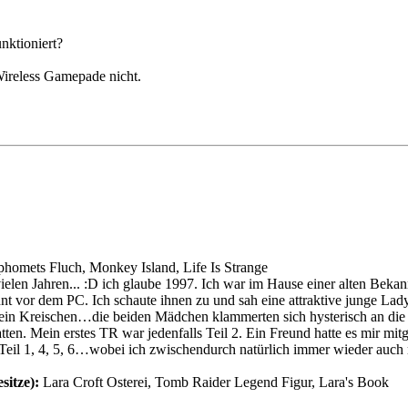
nktioniert?
Wireless Gamepade nicht.
homets Fluch, Monkey Island, Life Is Strange
elen Jahren... :D ich glaube 1997. Ich war im Hause einer alten Bekannt
nt vor dem PC. Ich schaute ihnen zu und sah eine attraktive junge Lady
h ein Kreischen…die beiden Mädchen klammerten sich hysterisch an di
tten. Mein erstes TR war jedenfalls Teil 2. Ein Freund hatte es mir mi
 Teil 1, 4, 5, 6…wobei ich zwischendurch natürlich immer wieder auch m
sitze):
Lara Croft Osterei, Tomb Raider Legend Figur, Lara's Book