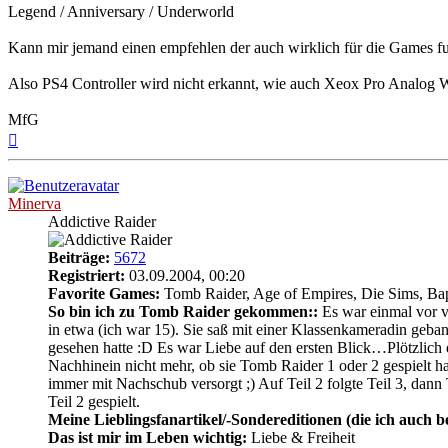
Legend / Anniversary / Underworld
Kann mir jemand einen empfehlen der auch wirklich für die Games fu
Also PS4 Controller wird nicht erkannt, wie auch Xeox Pro Analog 
MfG
Nach
oben
Minerva
Addictive Raider
Beiträge:
5672
Registriert:
03.09.2004, 00:20
Favorite Games:
Tomb Raider, Age of Empires, Die Sims, Bap
So bin ich zu Tomb Raider gekommen::
Es war einmal vor vi
in etwa (ich war 15). Sie saß mit einer Klassenkameradin geban
gesehen hatte :D Es war Liebe auf den ersten Blick…Plötzlic
Nachhinein nicht mehr, ob sie Tomb Raider 1 oder 2 gespielt ha
immer mit Nachschub versorgt ;) Auf Teil 2 folgte Teil 3, dann
Teil 2 gespielt.
Meine Lieblingsfanartikel/-Sondereditionen (die ich auch be
Das ist mir im Leben wichtig:
Liebe & Freiheit