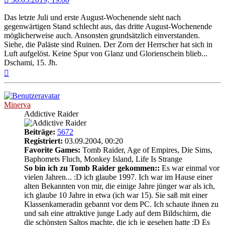
Das letzte Juli und erste August-Wochenende sieht nach
gegenwärtigen Stand schlecht aus, das dritte August-Wochenende
möglicherweise auch. Ansonsten grundsätzlich einverstanden.
Siehe, die Paläste sind Ruinen. Der Zorn der Herrscher hat sich in
Luft aufgelöst. Keine Spur von Glanz und Glorienschein blieb...
Dschami, 15. Jh.
Nach
oben
Minerva
Addictive Raider
Beiträge:
5672
Registriert:
03.09.2004, 00:20
Favorite Games:
Tomb Raider, Age of Empires, Die Sims,
Baphomets Fluch, Monkey Island, Life Is Strange
So bin ich zu Tomb Raider gekommen::
Es war einmal vor
vielen Jahren... :D ich glaube 1997. Ich war im Hause einer
alten Bekannten von mir, die einige Jahre jünger war als ich,
ich glaube 10 Jahre in etwa (ich war 15). Sie saß mit einer
Klassenkameradin gebannt vor dem PC. Ich schaute ihnen zu
und sah eine attraktive junge Lady auf dem Bildschirm, die
die schönsten Saltos machte, die ich je gesehen hatte :D Es