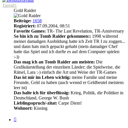
Tanja81
Gold Raider
Beiträge:
1658
Registriert:
07.09.2004, 08:51
Favorite Games:
TR- The Last Revelation, TR-Anniversary
So bin ich zu Tomb Raider gekommen::
1998 während
meiner damaligen Ausbildung hatte ich Zeit TR I zu zoggen...
und dann hats mich gepackt gehabt (mein damaliger Chef
hatte das Spiel und ich durfte es auf dem Computer spielen
:-))
Das mag ich an Tomb Raider am meisten:
Die
Grafikdarstellung der einzelnen Länder; die Spielweise, die
Rätsel, Lara :-) einfach die Art und Weise der TR-Games
Das ist mir im Leben wichtig:
meine Familie und meine
Freunde, Geld zu haben (auch wennd er Geldbeutel meistens
leer ist)
Das halte ich für überflüssig:
Krieg, Politik, die Politiker in
Deutschland, George W. Bush
Lieblingsspruch/-zitat:
Carpe Diem!
Wohnort:
Kissing
Zitat