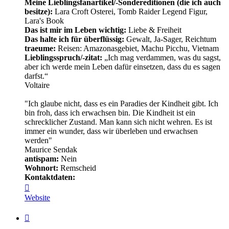
Meine Lieblingsfanartikel/-Sondereditionen (die ich auch
besitze):
Lara Croft Osterei, Tomb Raider Legend Figur,
Lara's Book
Das ist mir im Leben wichtig:
Liebe & Freiheit
Das halte ich für überflüssig:
Gewalt, Ja-Sager, Reichtum
traeume:
Reisen: Amazonasgebiet, Machu Picchu, Vietnam
Lieblingsspruch/-zitat:
„Ich mag verdammen, was du sagst,
aber ich werde mein Leben dafür einsetzen, dass du es sagen
darfst.“
Voltaire
"Ich glaube nicht, dass es ein Paradies der Kindheit gibt. Ich
bin froh, dass ich erwachsen bin. Die Kindheit ist ein
schrecklicher Zustand. Man kann sich nicht wehren. Es ist
immer ein wunder, dass wir überleben und erwachsen
werden"
Maurice Sendak
antispam:
Nein
Wohnort:
Remscheid
Kontaktdaten:
Kontaktdaten
von
Website
Minerva
Zitat