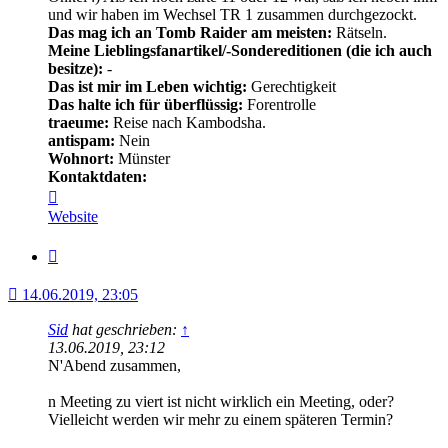
und wir haben im Wechsel TR 1 zusammen durchgezockt.
Das mag ich an Tomb Raider am meisten:
Rätseln.
Meine Lieblingsfanartikel/-Sondereditionen (die ich auch
besitze):
-
Das ist mir im Leben wichtig:
Gerechtigkeit
Das halte ich für überflüssig:
Forentrolle
traeume:
Reise nach Kambodsha.
antispam:
Nein
Wohnort:
Münster
Kontaktdaten:
Kontaktdaten
von
Website
Shadowless
Zitat
14.06.2019, 23:05
Sid
hat geschrieben:
↑
13.06.2019, 23:12
N'Abend zusammen,
n Meeting zu viert ist nicht wirklich ein Meeting, oder?
Vielleicht werden wir mehr zu einem späteren Termin?