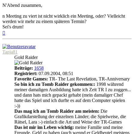
N'Abend zusammen,
n Meeting zu viert ist nicht wirklich ein Meeting, oder? Vielleicht
werden wir mehr zu einem späteren Termin?
Sei's drum!
Nach
oben
Tanja81
Gold Raider
Beiträge:
1658
Registriert:
07.09.2004, 08:51
Favorite Games:
TR- The Last Revelation, TR-Anniversary
So bin ich zu Tomb Raider gekommen::
1998 während
meiner damaligen Ausbildung hatte ich Zeit TR I zu zoggen...
und dann hats mich gepackt gehabt (mein damaliger Chef
hatte das Spiel und ich durfte es auf dem Computer spielen
:-))
Das mag ich an Tomb Raider am meisten:
Die
Grafikdarstellung der einzelnen Länder; die Spielweise, die
Rätsel, Lara :-) einfach die Art und Weise der TR-Games
Das ist mir im Leben wichtig:
meine Familie und meine
Freunde, Geld zu haben (auch wennd er Geldbeutel meistens