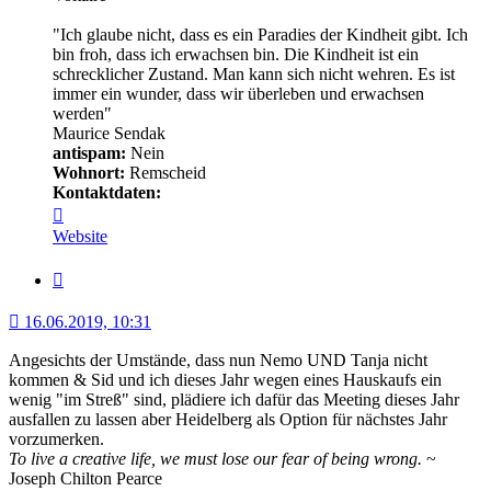
"Ich glaube nicht, dass es ein Paradies der Kindheit gibt. Ich
bin froh, dass ich erwachsen bin. Die Kindheit ist ein
schrecklicher Zustand. Man kann sich nicht wehren. Es ist
immer ein wunder, dass wir überleben und erwachsen
werden"
Maurice Sendak
antispam:
Nein
Wohnort:
Remscheid
Kontaktdaten:
Kontaktdaten
von
Website
Minerva
Zitat
16.06.2019, 10:31
Angesichts der Umstände, dass nun Nemo UND Tanja nicht
kommen & Sid und ich dieses Jahr wegen eines Hauskaufs ein
wenig "im Streß" sind, plädiere ich dafür das Meeting dieses Jahr
ausfallen zu lassen aber Heidelberg als Option für nächstes Jahr
vorzumerken.
To live a creative life, we must lose our fear of being wrong.
~
Joseph Chilton Pearce