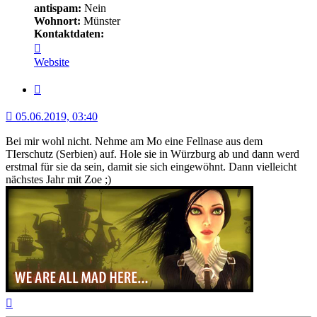
antispam:
Nein
Wohnort:
Münster
Kontaktdaten:
Kontaktdaten
von
Website
Shadowless
Zitat
05.06.2019, 03:40
Bei mir wohl nicht. Nehme am Mo eine Fellnase aus dem
TIerschutz (Serbien) auf. Hole sie in Würzburg ab und dann werd
erstmal für sie da sein, damit sie sich eingewöhnt. Dann vielleicht
nächstes Jahr mit Zoe ;)
Nach
oben