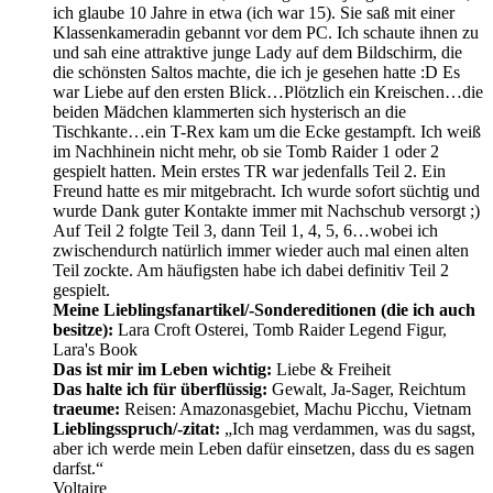
ich glaube 10 Jahre in etwa (ich war 15). Sie saß mit einer
Klassenkameradin gebannt vor dem PC. Ich schaute ihnen zu
und sah eine attraktive junge Lady auf dem Bildschirm, die
die schönsten Saltos machte, die ich je gesehen hatte :D Es
war Liebe auf den ersten Blick…Plötzlich ein Kreischen…die
beiden Mädchen klammerten sich hysterisch an die
Tischkante…ein T-Rex kam um die Ecke gestampft. Ich weiß
im Nachhinein nicht mehr, ob sie Tomb Raider 1 oder 2
gespielt hatten. Mein erstes TR war jedenfalls Teil 2. Ein
Freund hatte es mir mitgebracht. Ich wurde sofort süchtig und
wurde Dank guter Kontakte immer mit Nachschub versorgt ;)
Auf Teil 2 folgte Teil 3, dann Teil 1, 4, 5, 6…wobei ich
zwischendurch natürlich immer wieder auch mal einen alten
Teil zockte. Am häufigsten habe ich dabei definitiv Teil 2
gespielt.
Meine Lieblingsfanartikel/-Sondereditionen (die ich auch
besitze):
Lara Croft Osterei, Tomb Raider Legend Figur,
Lara's Book
Das ist mir im Leben wichtig:
Liebe & Freiheit
Das halte ich für überflüssig:
Gewalt, Ja-Sager, Reichtum
traeume:
Reisen: Amazonasgebiet, Machu Picchu, Vietnam
Lieblingsspruch/-zitat:
„Ich mag verdammen, was du sagst,
aber ich werde mein Leben dafür einsetzen, dass du es sagen
darfst.“
Voltaire