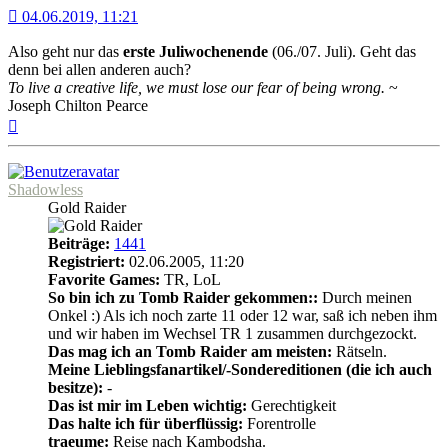
04.06.2019, 11:21
Also geht nur das
erste Juliwochenende
(06./07. Juli). Geht das
denn bei allen anderen auch?
To live a creative life, we must lose our fear of being wrong.
~
Joseph Chilton Pearce
Nach
oben
Shadowless
Gold Raider
Beiträge:
1441
Registriert:
02.06.2005, 11:20
Favorite Games:
TR, LoL
So bin ich zu Tomb Raider gekommen::
Durch meinen
Onkel :) Als ich noch zarte 11 oder 12 war, saß ich neben ihm
und wir haben im Wechsel TR 1 zusammen durchgezockt.
Das mag ich an Tomb Raider am meisten:
Rätseln.
Meine Lieblingsfanartikel/-Sondereditionen (die ich auch
besitze):
-
Das ist mir im Leben wichtig:
Gerechtigkeit
Das halte ich für überflüssig:
Forentrolle
traeume:
Reise nach Kambodsha.