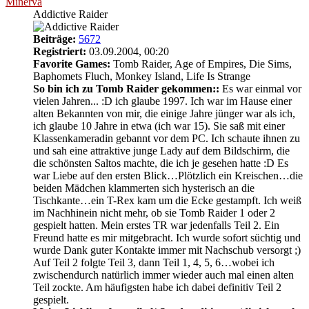
Minerva
Addictive Raider
Beiträge:
5672
Registriert:
03.09.2004, 00:20
Favorite Games:
Tomb Raider, Age of Empires, Die Sims,
Baphomets Fluch, Monkey Island, Life Is Strange
So bin ich zu Tomb Raider gekommen::
Es war einmal vor
vielen Jahren... :D ich glaube 1997. Ich war im Hause einer
alten Bekannten von mir, die einige Jahre jünger war als ich,
ich glaube 10 Jahre in etwa (ich war 15). Sie saß mit einer
Klassenkameradin gebannt vor dem PC. Ich schaute ihnen zu
und sah eine attraktive junge Lady auf dem Bildschirm, die
die schönsten Saltos machte, die ich je gesehen hatte :D Es
war Liebe auf den ersten Blick…Plötzlich ein Kreischen…die
beiden Mädchen klammerten sich hysterisch an die
Tischkante…ein T-Rex kam um die Ecke gestampft. Ich weiß
im Nachhinein nicht mehr, ob sie Tomb Raider 1 oder 2
gespielt hatten. Mein erstes TR war jedenfalls Teil 2. Ein
Freund hatte es mir mitgebracht. Ich wurde sofort süchtig und
wurde Dank guter Kontakte immer mit Nachschub versorgt ;)
Auf Teil 2 folgte Teil 3, dann Teil 1, 4, 5, 6…wobei ich
zwischendurch natürlich immer wieder auch mal einen alten
Teil zockte. Am häufigsten habe ich dabei definitiv Teil 2
gespielt.