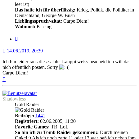
leer ist)
Das halte ich für überflüssig:
Krieg, Politik, die Politiker in
Deutschland, George W. Bush
Lieblingsspruch/-zitat:
Carpe Diem!
Wohnort:
Kissing
Zitat
14.06.2019, 20:39
Ich bin leider raus dieses Jahr. Lauppi weiss beacheid ich will das
nich öffentlich posten. Sorry
Carpe Diem!
Nach
oben
Shadowless
Gold Raider
Beiträge:
1441
Registriert:
02.06.2005, 11:20
Favorite Games:
TR, LoL
So bin ich zu Tomb Raider gekommen::
Durch meinen
Onkel :) Als ich noch zarte 11 oder 12 war, saß ich neben ihm