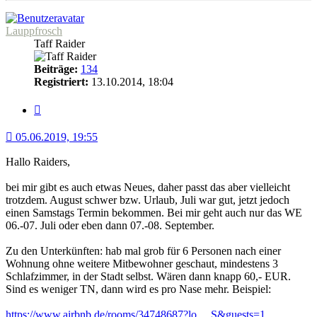
Lauppfrosch
Taff Raider
Beiträge:
134
Registriert:
13.10.2014, 18:04
Zitat
05.06.2019, 19:55
Hallo Raiders,
bei mir gibt es auch etwas Neues, daher passt das aber vielleicht
trotzdem. August schwer bzw. Urlaub, Juli war gut, jetzt jedoch
einen Samstags Termin bekommen. Bei mir geht auch nur das WE
06.-07. Juli oder eben dann 07.-08. September.
Zu den Unterkünften: hab mal grob für 6 Personen nach einer
Wohnung ohne weitere Mitbewohner geschaut, mindestens 3
Schlafzimmer, in der Stadt selbst. Wären dann knapp 60,- EUR.
Sind es weniger TN, dann wird es pro Nase mehr. Beispiel:
https://www.airbnb.de/rooms/34748687?lo ... S&guests=1