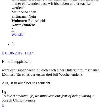
immer ein wunder, dass wir überleben und erwachsen
werden"
Maurice Sendak
antispam:
Nein
Wohnort:
Remscheid
Kontaktdaten:
Kontaktdaten
von
Website
Minerva
Zitat
01.06.2019, 17:37
Hallo Lauppfrosch,
wäre echt super, wenn du dich nach einer Unterkunft umschauen
könntest (für eines der ersten drei Juli Wochenenden).
August ist auch bei uns schlecht.
Lg
To live a creative life, we must lose our fear of being wrong.
~
Joseph Chilton Pearce
Nach