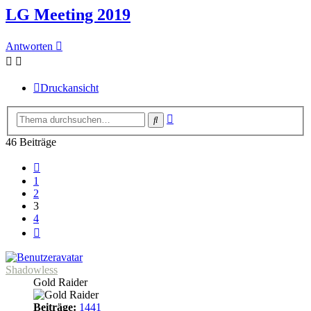
LG Meeting 2019
Antworten
Druckansicht
Erweiterte
Suche
Suche
46 Beiträge
Vorherige
1
2
3
4
Nächste
Shadowless
Gold Raider
Beiträge:
1441