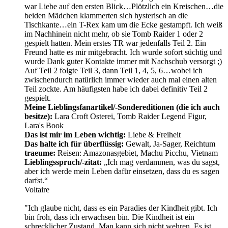
war Liebe auf den ersten Blick…Plötzlich ein Kreischen…die
beiden Mädchen klammerten sich hysterisch an die
Tischkante…ein T-Rex kam um die Ecke gestampft. Ich weiß
im Nachhinein nicht mehr, ob sie Tomb Raider 1 oder 2
gespielt hatten. Mein erstes TR war jedenfalls Teil 2. Ein
Freund hatte es mir mitgebracht. Ich wurde sofort süchtig und
wurde Dank guter Kontakte immer mit Nachschub versorgt ;)
Auf Teil 2 folgte Teil 3, dann Teil 1, 4, 5, 6…wobei ich
zwischendurch natürlich immer wieder auch mal einen alten
Teil zockte. Am häufigsten habe ich dabei definitiv Teil 2
gespielt.
Meine Lieblingsfanartikel/-Sondereditionen (die ich auch
besitze):
Lara Croft Osterei, Tomb Raider Legend Figur,
Lara's Book
Das ist mir im Leben wichtig:
Liebe & Freiheit
Das halte ich für überflüssig:
Gewalt, Ja-Sager, Reichtum
traeume:
Reisen: Amazonasgebiet, Machu Picchu, Vietnam
Lieblingsspruch/-zitat:
„Ich mag verdammen, was du sagst,
aber ich werde mein Leben dafür einsetzen, dass du es sagen
darfst.“
Voltaire
"Ich glaube nicht, dass es ein Paradies der Kindheit gibt. Ich
bin froh, dass ich erwachsen bin. Die Kindheit ist ein
schrecklicher Zustand. Man kann sich nicht wehren. Es ist