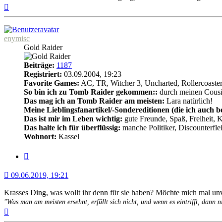
Nach
oben
enymisc
Gold Raider
Beiträge:
1187
Registriert:
03.09.2004, 19:23
Favorite Games:
AC, TR, Witcher 3, Uncharted, Rollercoaste
So bin ich zu Tomb Raider gekommen::
durch meinen Cousin
Das mag ich an Tomb Raider am meisten:
Lara natürlich!
Meine Lieblingsfanartikel/-Sondereditionen (die ich auch be
Das ist mir im Leben wichtig:
gute Freunde, Spaß, Freiheit, K
Das halte ich für überflüssig:
manche Politiker, Discounterfl
Wohnort:
Kassel
Zitat
09.06.2019, 19:21
Krasses Ding, was wollt ihr denn für sie haben? Möchte mich mal un
"Was man am meisten ersehnt, erfüllt sich nicht, und wenn es eintrifft, dann n
Nach
oben