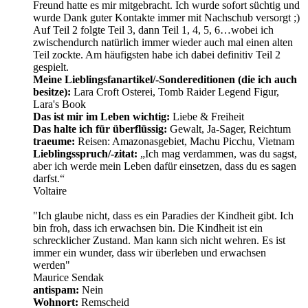
Freund hatte es mir mitgebracht. Ich wurde sofort süchtig und
wurde Dank guter Kontakte immer mit Nachschub versorgt ;)
Auf Teil 2 folgte Teil 3, dann Teil 1, 4, 5, 6…wobei ich
zwischendurch natürlich immer wieder auch mal einen alten
Teil zockte. Am häufigsten habe ich dabei definitiv Teil 2
gespielt.
Meine Lieblingsfanartikel/-Sondereditionen (die ich auch
besitze):
Lara Croft Osterei, Tomb Raider Legend Figur,
Lara's Book
Das ist mir im Leben wichtig:
Liebe & Freiheit
Das halte ich für überflüssig:
Gewalt, Ja-Sager, Reichtum
traeume:
Reisen: Amazonasgebiet, Machu Picchu, Vietnam
Lieblingsspruch/-zitat:
„Ich mag verdammen, was du sagst,
aber ich werde mein Leben dafür einsetzen, dass du es sagen
darfst.“
Voltaire
"Ich glaube nicht, dass es ein Paradies der Kindheit gibt. Ich
bin froh, dass ich erwachsen bin. Die Kindheit ist ein
schrecklicher Zustand. Man kann sich nicht wehren. Es ist
immer ein wunder, dass wir überleben und erwachsen
werden"
Maurice Sendak
antispam:
Nein
Wohnort:
Remscheid