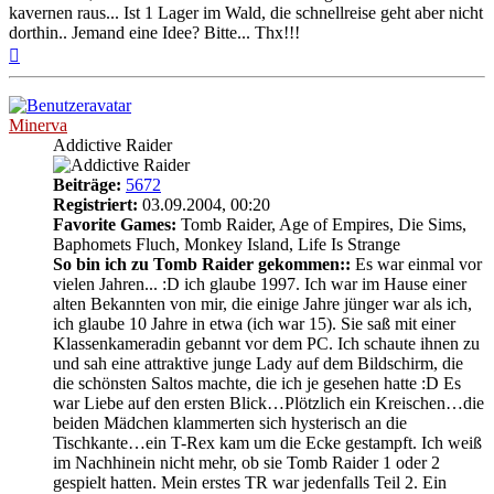
kavernen raus... Ist 1 Lager im Wald, die schnellreise geht aber nicht
dorthin.. Jemand eine Idee? Bitte... Thx!!!
Nach
oben
Minerva
Addictive Raider
Beiträge:
5672
Registriert:
03.09.2004, 00:20
Favorite Games:
Tomb Raider, Age of Empires, Die Sims,
Baphomets Fluch, Monkey Island, Life Is Strange
So bin ich zu Tomb Raider gekommen::
Es war einmal vor
vielen Jahren... :D ich glaube 1997. Ich war im Hause einer
alten Bekannten von mir, die einige Jahre jünger war als ich,
ich glaube 10 Jahre in etwa (ich war 15). Sie saß mit einer
Klassenkameradin gebannt vor dem PC. Ich schaute ihnen zu
und sah eine attraktive junge Lady auf dem Bildschirm, die
die schönsten Saltos machte, die ich je gesehen hatte :D Es
war Liebe auf den ersten Blick…Plötzlich ein Kreischen…die
beiden Mädchen klammerten sich hysterisch an die
Tischkante…ein T-Rex kam um die Ecke gestampft. Ich weiß
im Nachhinein nicht mehr, ob sie Tomb Raider 1 oder 2
gespielt hatten. Mein erstes TR war jedenfalls Teil 2. Ein