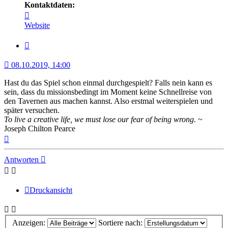
Kontaktdaten:
Kontaktdaten
von
Website
Minerva
Zitat
08.10.2019, 14:00
Hast du das Spiel schon einmal durchgespielt? Falls nein kann es
sein, dass du missionsbedingt im Moment keine Schnellreise von
den Tavernen aus machen kannst. Also erstmal weiterspielen und
später versuchen.
To live a creative life, we must lose our fear of being wrong.
~
Joseph Chilton Pearce
Nach
oben
Antworten
Druckansicht
Anzeigen:
Sortiere nach: