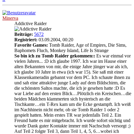
oben
Minerva
Addictive Raider
Beiträge:
5672
Registriert:
03.09.2004, 00:20
Favorite Games:
Tomb Raider, Age of Empires, Die Sims,
Baphomets Fluch, Monkey Island, Life Is Strange
So bin ich zu Tomb Raider gekommen::
Es war einmal vor
vielen Jahren... :D ich glaube 1997. Ich war im Hause einer
alten Bekannten von mir, die einige Jahre jünger war als ich,
ich glaube 10 Jahre in etwa (ich war 15). Sie saß mit einer
Klassenkameradin gebannt vor dem PC. Ich schaute ihnen zu
und sah eine attraktive junge Lady auf dem Bildschirm, die
die schönsten Saltos machte, die ich je gesehen hatte :D Es
war Liebe auf den ersten Blick…Plötzlich ein Kreischen…die
beiden Mädchen klammerten sich hysterisch an die
Tischkante…ein T-Rex kam um die Ecke gestampft. Ich weiß
im Nachhinein nicht mehr, ob sie Tomb Raider 1 oder 2
gespielt hatten. Mein erstes TR war jedenfalls Teil 2. Ein
Freund hatte es mir mitgebracht. Ich wurde sofort süchtig und
wurde Dank guter Kontakte immer mit Nachschub versorgt ;)
Auf Teil 2 folgte Teil 3, dann Teil 1, 4, 5, 6…wobei ich