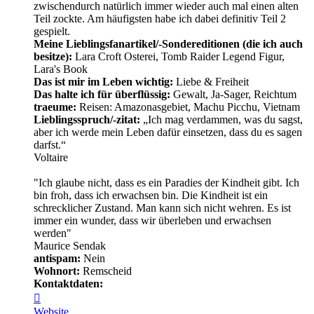
zwischendurch natürlich immer wieder auch mal einen alten
Teil zockte. Am häufigsten habe ich dabei definitiv Teil 2
gespielt.
Meine Lieblingsfanartikel/-Sondereditionen (die ich auch
besitze):
Lara Croft Osterei, Tomb Raider Legend Figur,
Lara's Book
Das ist mir im Leben wichtig:
Liebe & Freiheit
Das halte ich für überflüssig:
Gewalt, Ja-Sager, Reichtum
traeume:
Reisen: Amazonasgebiet, Machu Picchu, Vietnam
Lieblingsspruch/-zitat:
„Ich mag verdammen, was du sagst,
aber ich werde mein Leben dafür einsetzen, dass du es sagen
darfst.“
Voltaire
"Ich glaube nicht, dass es ein Paradies der Kindheit gibt. Ich
bin froh, dass ich erwachsen bin. Die Kindheit ist ein
schrecklicher Zustand. Man kann sich nicht wehren. Es ist
immer ein wunder, dass wir überleben und erwachsen
werden"
Maurice Sendak
antispam:
Nein
Wohnort:
Remscheid
Kontaktdaten:
Kontaktdaten
von
Website