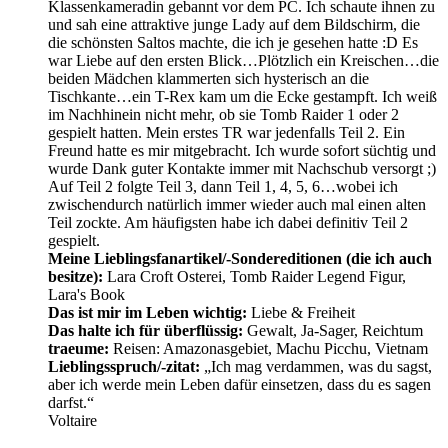
Klassenkameradin gebannt vor dem PC. Ich schaute ihnen zu
und sah eine attraktive junge Lady auf dem Bildschirm, die
die schönsten Saltos machte, die ich je gesehen hatte :D Es
war Liebe auf den ersten Blick…Plötzlich ein Kreischen…die
beiden Mädchen klammerten sich hysterisch an die
Tischkante…ein T-Rex kam um die Ecke gestampft. Ich weiß
im Nachhinein nicht mehr, ob sie Tomb Raider 1 oder 2
gespielt hatten. Mein erstes TR war jedenfalls Teil 2. Ein
Freund hatte es mir mitgebracht. Ich wurde sofort süchtig und
wurde Dank guter Kontakte immer mit Nachschub versorgt ;)
Auf Teil 2 folgte Teil 3, dann Teil 1, 4, 5, 6…wobei ich
zwischendurch natürlich immer wieder auch mal einen alten
Teil zockte. Am häufigsten habe ich dabei definitiv Teil 2
gespielt.
Meine Lieblingsfanartikel/-Sondereditionen (die ich auch
besitze):
Lara Croft Osterei, Tomb Raider Legend Figur,
Lara's Book
Das ist mir im Leben wichtig:
Liebe & Freiheit
Das halte ich für überflüssig:
Gewalt, Ja-Sager, Reichtum
traeume:
Reisen: Amazonasgebiet, Machu Picchu, Vietnam
Lieblingsspruch/-zitat:
„Ich mag verdammen, was du sagst,
aber ich werde mein Leben dafür einsetzen, dass du es sagen
darfst.“
Voltaire