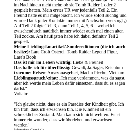
im Nachhinein nicht mehr, ob sie Tomb Raider 1 oder 2
gespielt hatten. Mein erstes TR war jedenfalls Teil 2. Ein
Freund hatte es mir mitgebracht. Ich wurde sofort süchtig und
wurde Dank guter Kontakte immer mit Nachschub versorgt ;)
Auf Teil 2 folgte Teil 3, dann Teil 1, 4, 5, 6…wobei ich
zwischendurch natürlich immer wieder auch mal einen alten
Teil zockte. Am häufigsten habe ich dabei definitiv Teil 2
gespielt.
Meine Lieblingsfanartikel/-Sondereditionen (die ich auch
besitze):
Lara Croft Osterei, Tomb Raider Legend Figur,
Lara's Book
Das ist mir im Leben wichtig:
Liebe & Freiheit
Das halte ich für überflüssig:
Gewalt, Ja-Sager, Reichtum
traeume:
Reisen: Amazonasgebiet, Machu Picchu, Vietnam
Lieblingsspruch/-zitat:
„Ich mag verdammen, was du sagst,
aber ich werde mein Leben dafür einsetzen, dass du es sagen
darfst.“
Voltaire
"Ich glaube nicht, dass es ein Paradies der Kindheit gibt. Ich
bin froh, dass ich erwachsen bin. Die Kindheit ist ein
schrecklicher Zustand. Man kann sich nicht wehren. Es ist
immer ein wunder, dass wir überleben und erwachsen
werden"