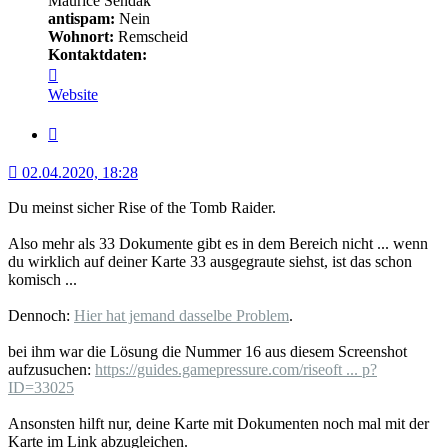
Maurice Sendak
antispam:
Nein
Wohnort:
Remscheid
Kontaktdaten:
Kontaktdaten
von
Website
Minerva
Zitat
02.04.2020, 18:28
Du meinst sicher Rise of the Tomb Raider.
Also mehr als 33 Dokumente gibt es in dem Bereich nicht ... wenn
du wirklich auf deiner Karte 33 ausgegraute siehst, ist das schon
komisch ...
Dennoch:
Hier hat jemand dasselbe Problem
.
bei ihm war die Lösung die Nummer 16 aus diesem Screenshot
aufzusuchen:
https://guides.gamepressure.com/riseoft ... p?
ID=33025
Ansonsten hilft nur, deine Karte mit Dokumenten noch mal mit der
Karte im Link abzugleichen.