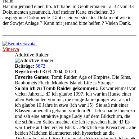
Hallo,
Hat mir jemand einen tip. Ich habe im Geothermalen Tal 32 von 33
Dokumenten gesammelt. Auf meiner Karte erscheinen 33
ausgegraute Dokumente. Gibt es ein verstecktes Dokument wie in
der Sowjet Anlage ? Kann mir jemand bitte helfen ? Vielen Dank.
Nach
oben
Minerva
Addictive Raider
Beiträge:
5672
Registriert:
03.09.2004, 00:20
Favorite Games:
Tomb Raider, Age of Empires, Die Sims,
Baphomets Fluch, Monkey Island, Life Is Strange
So bin ich zu Tomb Raider gekommen::
Es war einmal vor
vielen Jahren... :D ich glaube 1997. Ich war im Hause einer
alten Bekannten von mir, die einige Jahre jünger war als ich,
ich glaube 10 Jahre in etwa (ich war 15). Sie saß mit einer
Klassenkameradin gebannt vor dem PC. Ich schaute ihnen zu
und sah eine attraktive junge Lady auf dem Bildschirm, die
die schönsten Saltos machte, die ich je gesehen hatte :D Es
war Liebe auf den ersten Blick…Plötzlich ein Kreischen…die
beiden Mädchen klammerten sich hysterisch an die
Tischkante…ein T-Rex kam um die Ecke gestampft. Ich weiß