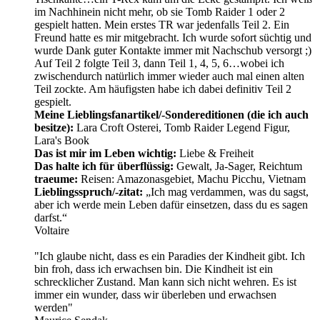
im Nachhinein nicht mehr, ob sie Tomb Raider 1 oder 2
gespielt hatten. Mein erstes TR war jedenfalls Teil 2. Ein
Freund hatte es mir mitgebracht. Ich wurde sofort süchtig und
wurde Dank guter Kontakte immer mit Nachschub versorgt ;)
Auf Teil 2 folgte Teil 3, dann Teil 1, 4, 5, 6…wobei ich
zwischendurch natürlich immer wieder auch mal einen alten
Teil zockte. Am häufigsten habe ich dabei definitiv Teil 2
gespielt.
Meine Lieblingsfanartikel/-Sondereditionen (die ich auch
besitze):
Lara Croft Osterei, Tomb Raider Legend Figur,
Lara's Book
Das ist mir im Leben wichtig:
Liebe & Freiheit
Das halte ich für überflüssig:
Gewalt, Ja-Sager, Reichtum
traeume:
Reisen: Amazonasgebiet, Machu Picchu, Vietnam
Lieblingsspruch/-zitat:
„Ich mag verdammen, was du sagst,
aber ich werde mein Leben dafür einsetzen, dass du es sagen
darfst.“
Voltaire
"Ich glaube nicht, dass es ein Paradies der Kindheit gibt. Ich
bin froh, dass ich erwachsen bin. Die Kindheit ist ein
schrecklicher Zustand. Man kann sich nicht wehren. Es ist
immer ein wunder, dass wir überleben und erwachsen
werden"