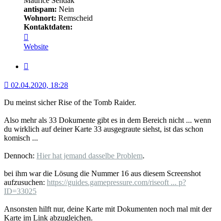
Maurice Sendak
antispam:
Nein
Wohnort:
Remscheid
Kontaktdaten:
Kontaktdaten
von
Website
Minerva
Zitat
02.04.2020, 18:28
Du meinst sicher Rise of the Tomb Raider.
Also mehr als 33 Dokumente gibt es in dem Bereich nicht ... wenn
du wirklich auf deiner Karte 33 ausgegraute siehst, ist das schon
komisch ...
Dennoch:
Hier hat jemand dasselbe Problem
.
bei ihm war die Lösung die Nummer 16 aus diesem Screenshot
aufzusuchen:
https://guides.gamepressure.com/riseoft ... p?
ID=33025
Ansonsten hilft nur, deine Karte mit Dokumenten noch mal mit der
Karte im Link abzugleichen.