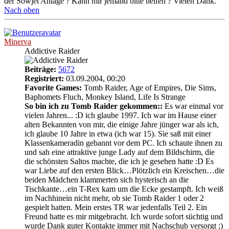
der Sowjet Anlage ? Kann mir jemand bitte helfen ? Vielen Dank.
Nach oben
Minerva
Addictive Raider
Beiträge:
5672
Registriert:
03.09.2004, 00:20
Favorite Games:
Tomb Raider, Age of Empires, Die Sims,
Baphomets Fluch, Monkey Island, Life Is Strange
So bin ich zu Tomb Raider gekommen::
Es war einmal vor
vielen Jahren... :D ich glaube 1997. Ich war im Hause einer
alten Bekannten von mir, die einige Jahre jünger war als ich,
ich glaube 10 Jahre in etwa (ich war 15). Sie saß mit einer
Klassenkameradin gebannt vor dem PC. Ich schaute ihnen zu
und sah eine attraktive junge Lady auf dem Bildschirm, die
die schönsten Saltos machte, die ich je gesehen hatte :D Es
war Liebe auf den ersten Blick…Plötzlich ein Kreischen…die
beiden Mädchen klammerten sich hysterisch an die
Tischkante…ein T-Rex kam um die Ecke gestampft. Ich weiß
im Nachhinein nicht mehr, ob sie Tomb Raider 1 oder 2
gespielt hatten. Mein erstes TR war jedenfalls Teil 2. Ein
Freund hatte es mir mitgebracht. Ich wurde sofort süchtig und
wurde Dank guter Kontakte immer mit Nachschub versorgt ;)