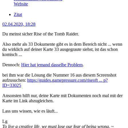
Website
Zitat
02.04.2020, 18:28
Du meinst sicher Rise of the Tomb Raider.
Also mehr als 33 Dokumente gibt es in dem Bereich nicht ... wenn
du wirklich auf deiner Karte 33 ausgegraute siehst, ist das schon
komisch ...
Dennoch:
Hier hat jemand dasselbe Problem
.
bei ihm war die Lösung die Nummer 16 aus diesem Screenshot
aufzusuchen:
https://guides.gamepressure.com/riseoft ... p?
ID=33025
Ansonsten hilft nur, deine Karte mit Dokumenten noch mal mit der
Karte im Link abzugleichen.
Lass uns wissen, wie es läuft...
Lg
To live a creative life, we must lose our fear of being wrong.
~