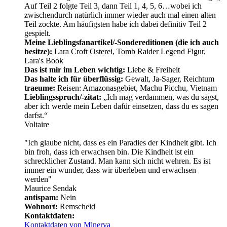
Auf Teil 2 folgte Teil 3, dann Teil 1, 4, 5, 6…wobei ich
zwischendurch natürlich immer wieder auch mal einen alten
Teil zockte. Am häufigsten habe ich dabei definitiv Teil 2
gespielt.
Meine Lieblingsfanartikel/-Sondereditionen (die ich auch
besitze):
Lara Croft Osterei, Tomb Raider Legend Figur,
Lara's Book
Das ist mir im Leben wichtig:
Liebe & Freiheit
Das halte ich für überflüssig:
Gewalt, Ja-Sager, Reichtum
traeume:
Reisen: Amazonasgebiet, Machu Picchu, Vietnam
Lieblingsspruch/-zitat:
„Ich mag verdammen, was du sagst,
aber ich werde mein Leben dafür einsetzen, dass du es sagen
darfst.“
Voltaire
"Ich glaube nicht, dass es ein Paradies der Kindheit gibt. Ich
bin froh, dass ich erwachsen bin. Die Kindheit ist ein
schrecklicher Zustand. Man kann sich nicht wehren. Es ist
immer ein wunder, dass wir überleben und erwachsen
werden"
Maurice Sendak
antispam:
Nein
Wohnort:
Remscheid
Kontaktdaten:
Kontaktdaten von Minerva