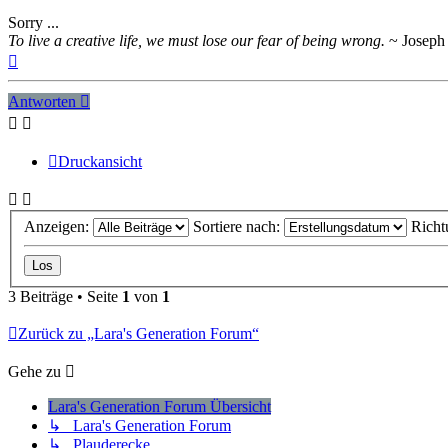
Sorry ...
To live a creative life, we must lose our fear of being wrong.
~ Joseph 
Nach
oben
Antworten
Druckansicht
Anzeigen:
Sortiere nach:
Richt
3 Beiträge • Seite
1
von
1
Zurück zu „Lara's Generation Forum“
Gehe zu
Lara's Generation Forum Übersicht
↳ Lara's Generation Forum
↳ Plauderecke