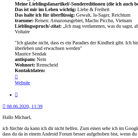
Meine Lieblingsfanartikel/-Sondereditionen (die ich auch be
Das ist mir im Leben wichtig:
Liebe & Freiheit
Das halte ich für überflüssig:
Gewalt, Ja-Sager, Reichtum
traeume:
Reisen: Amazonasgebiet, Machu Picchu, Vietnam
Lieblingsspruch/-zitat:
„Ich mag verdammen, was du sagst, abe
Voltaire
"Ich glaube nicht, dass es ein Paradies der Kindheit gibt. Ich 
überleben und erwachsen werden"
Maurice Sendak
antispam:
Nein
Wohnort:
Remscheid
Kontaktdaten:
Kontaktdaten
von
Website
Minerva
Zitat
08.06.2020, 11:39
Hallo Michael,
ich fürchte da kann ich dir nicht helfen. Zum einen sehe ich im Goog
dass du da in einem Android Forum besser aufgehoben bist, wenn du 