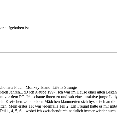
er aufgehoben ist.
homets Fluch, Monkey Island, Life Is Strange
elen Jahren... :D ich glaube 1997. Ich war im Hause einer alten Bekannt
nt vor dem PC. Ich schaute ihnen zu und sah eine attraktive junge Lady
h ein Kreischen…die beiden Mädchen klammerten sich hysterisch an di
tten. Mein erstes TR war jedenfalls Teil 2. Ein Freund hatte es mir mi
 Teil 1, 4, 5, 6…wobei ich zwischendurch natürlich immer wieder auch m