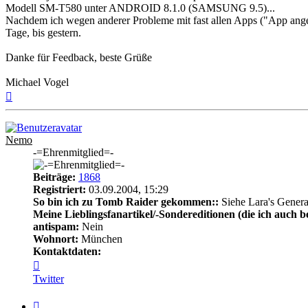
Modell SM-T580 unter ANDROID 8.1.0 (SAMSUNG 9.5)...
Nachdem ich wegen anderer Probleme mit fast allen Apps ("App angeh
Tage, bis gestern.
Danke für Feedback, beste Grüße
Michael Vogel
Nach
oben
Nemo
-=Ehrenmitglied=-
Beiträge:
1868
Registriert:
03.09.2004, 15:29
So bin ich zu Tomb Raider gekommen::
Siehe Lara's Genera
Meine Lieblingsfanartikel/-Sondereditionen (die ich auch be
antispam:
Nein
Wohnort:
München
Kontaktdaten:
Kontaktdaten
von
Twitter
Nemo
Zitat