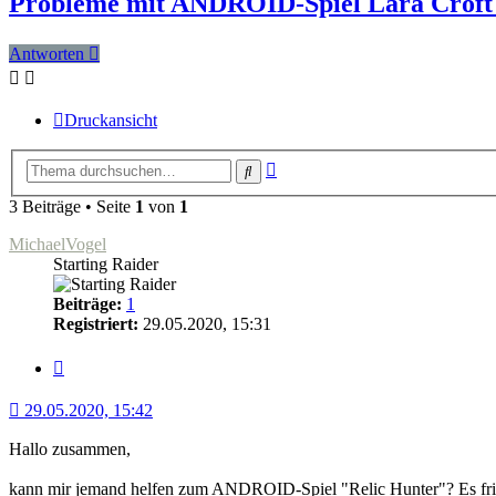
Probleme mit ANDROID-Spiel Lara Croft 
Antworten
Druckansicht
Erweiterte
Suche
Suche
3 Beiträge • Seite
1
von
1
MichaelVogel
Starting Raider
Beiträge:
1
Registriert:
29.05.2020, 15:31
Zitat
29.05.2020, 15:42
Hallo zusammen,
kann mir jemand helfen zum ANDROID-Spiel "Relic Hunter"? Es f