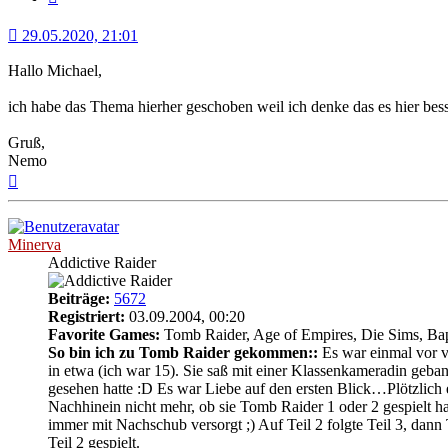
29.05.2020, 21:01
Hallo Michael,
ich habe das Thema hierher geschoben weil ich denke das es hier bess
Gruß,
Nemo
Nach
oben
Minerva
Addictive Raider
Beiträge:
5672
Registriert:
03.09.2004, 00:20
Favorite Games:
Tomb Raider, Age of Empires, Die Sims, Bap
So bin ich zu Tomb Raider gekommen::
Es war einmal vor vi
in etwa (ich war 15). Sie saß mit einer Klassenkameradin geban
gesehen hatte :D Es war Liebe auf den ersten Blick…Plötzlic
Nachhinein nicht mehr, ob sie Tomb Raider 1 oder 2 gespielt ha
immer mit Nachschub versorgt ;) Auf Teil 2 folgte Teil 3, dann
Teil 2 gespielt.