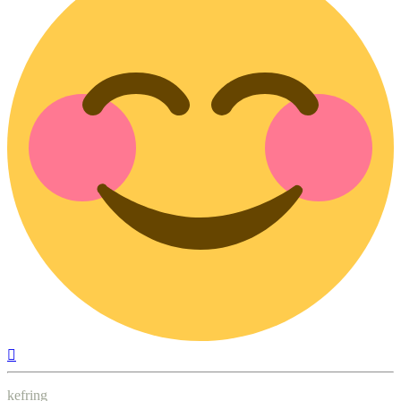
Nach
oben
kefring