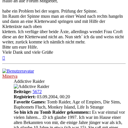
Hallo an alle Forum Mitgieder,
habe ein Problem bei der sogen. Prüfung der Spinne.
Im Raum der Spinne muss man an einer Wand nach rechts hangeln
und dann an eine Kletterwand springen und mit Hilfe der
Kletteräxte nach oben
klettern. Ich verfüge über beide Äxte, allerdings wendet Frau Croft
diese an der Kletterwand nicht an. Nun steh´ ich da und weiss nicht
weiter, zurück komme ich nämlich nicht mehr.
Bitte um eure Hilfe.
Viele Dank und viele Grüße
Nach
oben
Minerva
Addictive Raider
Beiträge:
5672
Registriert:
03.09.2004, 00:20
Favorite Games:
Tomb Raider, Age of Empires, Die Sims,
Baphomets Fluch, Monkey Island, Life Is Strange
So bin ich zu Tomb Raider gekommen::
Es war einmal vor
vielen Jahren... :D ich glaube 1997. Ich war im Hause einer
alten Bekannten von mir, die einige Jahre jünger war als ich,
ich glaube 10 Jahre in etwa (ich war 15). Sie saß mit einer