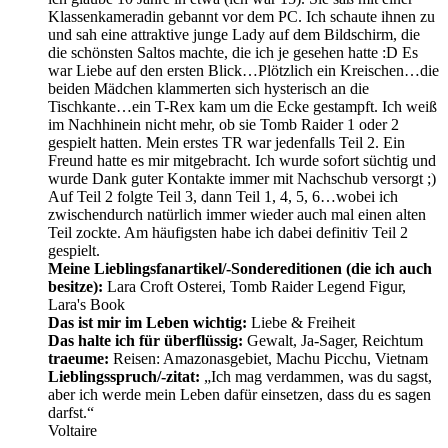
Klassenkameradin gebannt vor dem PC. Ich schaute ihnen zu
und sah eine attraktive junge Lady auf dem Bildschirm, die
die schönsten Saltos machte, die ich je gesehen hatte :D Es
war Liebe auf den ersten Blick…Plötzlich ein Kreischen…die
beiden Mädchen klammerten sich hysterisch an die
Tischkante…ein T-Rex kam um die Ecke gestampft. Ich weiß
im Nachhinein nicht mehr, ob sie Tomb Raider 1 oder 2
gespielt hatten. Mein erstes TR war jedenfalls Teil 2. Ein
Freund hatte es mir mitgebracht. Ich wurde sofort süchtig und
wurde Dank guter Kontakte immer mit Nachschub versorgt ;)
Auf Teil 2 folgte Teil 3, dann Teil 1, 4, 5, 6…wobei ich
zwischendurch natürlich immer wieder auch mal einen alten
Teil zockte. Am häufigsten habe ich dabei definitiv Teil 2
gespielt.
Meine Lieblingsfanartikel/-Sondereditionen (die ich auch
besitze):
Lara Croft Osterei, Tomb Raider Legend Figur,
Lara's Book
Das ist mir im Leben wichtig:
Liebe & Freiheit
Das halte ich für überflüssig:
Gewalt, Ja-Sager, Reichtum
traeume:
Reisen: Amazonasgebiet, Machu Picchu, Vietnam
Lieblingsspruch/-zitat:
„Ich mag verdammen, was du sagst,
aber ich werde mein Leben dafür einsetzen, dass du es sagen
darfst.“
Voltaire