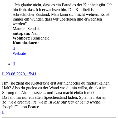
"Ich glaube nicht, dass es ein Paradies der Kindheit gibt. Ich
bin froh, dass ich erwachsen bin. Die Kindheit ist ein
schrecklicher Zustand. Man kann sich nicht wehren. Es ist
immer ein wunder, dass wir überleben und erwachsen
werden"
Maurice Sendak
antispam:
Nein
Wohnort:
Remscheid
Kontaktdaten:
Kontaktdaten
von
Website
Minerva
Zitat
23.06.2020, 15:41
Hm, sie zieht die Kletteräxte erst gar nicht oder du findest keinen
Halt? Also du guckst zu der Wand wo du hin willst, drückst im
Sprung die Aktionstaste ... und Lara macht einfach nix?
Da fällt mir nur ein alten Speicherstand laden, Spiel neu starten ...
To live a creative life, we must lose our fear of being wrong.
~
Joseph Chilton Pearce
Nach
oben