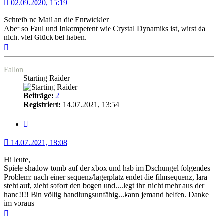
02.09.2020, 15:19
Schreib ne Mail an die Entwickler.
Aber so Faul und Inkompetent wie Crystal Dynamiks ist, wirst da
nicht viel Glück bei haben.
Nach
oben
Fallon
Starting Raider
Beiträge:
2
Registriert:
14.07.2021, 13:54
Zitat
14.07.2021, 18:08
Hi leute,
Spiele shadow tomb auf der xbox und hab im Dschungel folgendes
Problem: nach einer sequenz/lagerplatz endet die filmsequenz, lara
steht auf, zieht sofort den bogen und....legt ihn nicht mehr aus der
hand!!!! Bin völlig handlungsunfähig...kann jemand helfen. Danke
im voraus
Nach