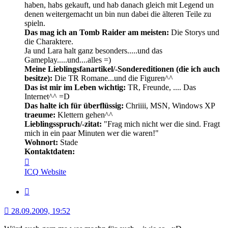
haben, habs gekauft, und hab danach gleich mit Legend un
denen weitergemacht un bin nun dabei die älteren Teile zu
spieln.
Das mag ich an Tomb Raider am meisten:
Die Storys und
die Charaktere.
Ja und Lara halt ganz besonders.....und das
Gameplay.....und....alles =)
Meine Lieblingsfanartikel/-Sondereditionen (die ich auch
besitze):
Die TR Romane...und die Figuren^^
Das ist mir im Leben wichtig:
TR, Freunde, .... Das
Internet^^ =D
Das halte ich für überflüssig:
Chriiii, MSN, Windows XP
traeume:
Klettern gehen^^
Lieblingsspruch/-zitat:
"Frag mich nicht wer die sind. Fragt
mich in ein paar Minuten wer die waren!"
Wohnort:
Stade
Kontaktdaten:
Kontaktdaten
von
ICQ
Website
o0Crofty0o
Zitat
28.09.2009, 19:52