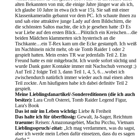
alten Bekannten von mir, die einige Jahre jünger war als ich,
ich glaube 10 Jahre in etwa (ich war 15). Sie saß mit einer
Klassenkameradin gebannt vor dem PC. Ich schaute ihnen zu
und sah eine attraktive junge Lady auf dem Bildschirm, die
die schönsten Saltos machte, die ich je gesehen hatte :D Es
war Liebe auf den ersten Blick…Plötzlich ein Kreischen…die
beiden Mädchen klammerten sich hysterisch an die
Tischkante…ein T-Rex kam um die Ecke gestampft. Ich weiß
im Nachhinein nicht mehr, ob sie Tomb Raider 1 oder 2
gespielt hatten. Mein erstes TR war jedenfalls Teil 2. Ein
Freund hatte es mir mitgebracht. Ich wurde sofort süchtig und
wurde Dank guter Kontakte immer mit Nachschub versorgt ;)
Auf Teil 2 folgte Teil 3, dann Teil 1, 4, 5, 6…wobei ich
zwischendurch natürlich immer wieder auch mal einen alten
Teil zockte. Am häufigsten habe ich dabei definitiv Teil 2
gespielt.
Meine Lieblingsfanartikel/-Sondereditionen (die ich auch
besitze):
Lara Croft Osterei, Tomb Raider Legend Figur,
Lara's Book
Das ist mir im Leben wichtig:
Liebe & Freiheit
Das halte ich für überflüssig:
Gewalt, Ja-Sager, Reichtum
traeume:
Reisen: Amazonasgebiet, Machu Picchu, Vietnam
Lieblingsspruch/-zitat:
„Ich mag verdammen, was du sagst,
aber ich werde mein Leben dafür einsetzen, dass du es sagen
darfst.“