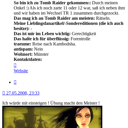
So bin ich zu Tomb Raider gekommen::
Durch meinen
Onkel :) Als ich noch zarte 11 oder 12 war, saß ich neben ihm
und wir haben im Wechsel TR 1 zusammen durchgezockt.
Das mag ich an Tomb Raider am meisten:
Rätseln.
Meine Lieblingsfanartikel/-Sondereditionen (die ich auch
besitze):
-
Das ist mir im Leben wichtig:
Gerechtigkeit
Das halte ich für überflüssig:
Forentrolle
traeume:
Reise nach Kambodsha.
antispam:
Nein
Wohnort:
Münster
Kontaktdaten:
Kontaktdaten
von
Website
Shadowless
Zitat
27.05.2008, 23:33
Ich würde mit einsteigen ! Übung macht den Meister !