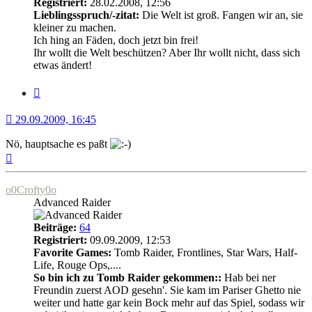
Registriert:
28.02.2008, 12:56
Lieblingsspruch/-zitat:
Die Welt ist groß. Fangen wir an, sie
kleiner zu machen.
Ich hing an Fäden, doch jetzt bin frei!
Ihr wollt die Welt beschützen? Aber Ihr wollt nicht, dass sich
etwas ändert!
Zitat
29.09.2009, 16:45
Nö, hauptsache es paßt
Nach
oben
o0Crofty0o
Advanced Raider
Beiträge:
64
Registriert:
09.09.2009, 12:53
Favorite Games:
Tomb Raider, Frontlines, Star Wars, Half-
Life, Rouge Ops,....
So bin ich zu Tomb Raider gekommen::
Hab bei ner
Freundin zuerst AOD gesehn'. Sie kam im Pariser Ghetto nie
weiter und hatte gar kein Bock mehr auf das Spiel, sodass wir