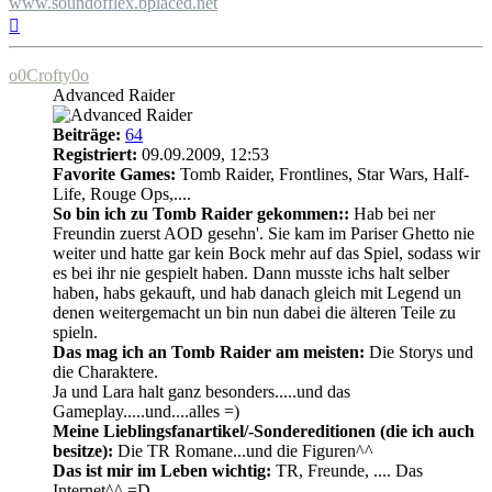
www.soundofflex.bplaced.net
Nach
oben
o0Crofty0o
Advanced Raider
Beiträge:
64
Registriert:
09.09.2009, 12:53
Favorite Games:
Tomb Raider, Frontlines, Star Wars, Half-
Life, Rouge Ops,....
So bin ich zu Tomb Raider gekommen::
Hab bei ner
Freundin zuerst AOD gesehn'. Sie kam im Pariser Ghetto nie
weiter und hatte gar kein Bock mehr auf das Spiel, sodass wir
es bei ihr nie gespielt haben. Dann musste ichs halt selber
haben, habs gekauft, und hab danach gleich mit Legend un
denen weitergemacht un bin nun dabei die älteren Teile zu
spieln.
Das mag ich an Tomb Raider am meisten:
Die Storys und
die Charaktere.
Ja und Lara halt ganz besonders.....und das
Gameplay.....und....alles =)
Meine Lieblingsfanartikel/-Sondereditionen (die ich auch
besitze):
Die TR Romane...und die Figuren^^
Das ist mir im Leben wichtig:
TR, Freunde, .... Das
Internet^^ =D