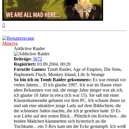
Nach
oben
Minerva
Addictive Raider
Beiträge:
5672
Registriert:
03.09.2004, 00:20
Favorite Games:
Tomb Raider, Age of Empires, Die Sims,
Baphomets Fluch, Monkey Island, Life Is Strange
So bin ich zu Tomb Raider gekommen::
Es war einmal vor
vielen Jahren... :D ich glaube 1997. Ich war im Hause einer
alten Bekannten von mir, die einige Jahre jünger war als ich,
ich glaube 10 Jahre in etwa (ich war 15). Sie saß mit einer
Klassenkameradin gebannt vor dem PC. Ich schaute ihnen zu
und sah eine attraktive junge Lady auf dem Bildschirm, die
die schönsten Saltos machte, die ich je gesehen hatte :D Es
war Liebe auf den ersten Blick…Plötzlich ein Kreischen…die
beiden Mädchen klammerten sich hysterisch an die
Tischkante…ein T-Rex kam um die Ecke gestampft. Ich weiß