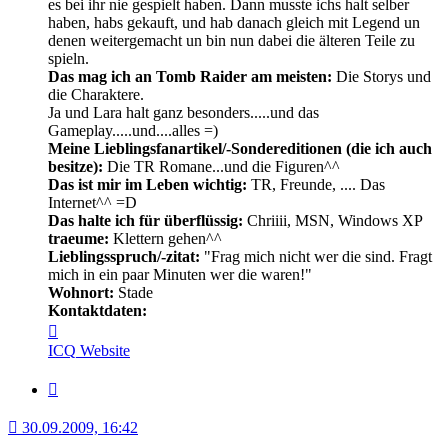
es bei ihr nie gespielt haben. Dann musste ichs halt selber
haben, habs gekauft, und hab danach gleich mit Legend un
denen weitergemacht un bin nun dabei die älteren Teile zu
spieln.
Das mag ich an Tomb Raider am meisten:
Die Storys und
die Charaktere.
Ja und Lara halt ganz besonders.....und das
Gameplay.....und....alles =)
Meine Lieblingsfanartikel/-Sondereditionen (die ich auch
besitze):
Die TR Romane...und die Figuren^^
Das ist mir im Leben wichtig:
TR, Freunde, .... Das
Internet^^ =D
Das halte ich für überflüssig:
Chriiii, MSN, Windows XP
traeume:
Klettern gehen^^
Lieblingsspruch/-zitat:
"Frag mich nicht wer die sind. Fragt
mich in ein paar Minuten wer die waren!"
Wohnort:
Stade
Kontaktdaten:
Kontaktdaten
von
ICQ
Website
o0Crofty0o
Zitat
30.09.2009, 16:42