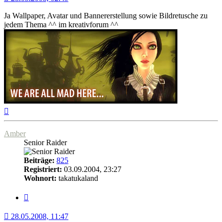
Ja Wallpaper, Avatar und Bannererstellung sowie Bildretusche zu
jedem Thema ^^ im kreativforum ^^
Nach
oben
Amber
Senior Raider
Beiträge:
825
Registriert:
03.09.2004, 23:27
Wohnort:
takatukaland
Zitat
28.05.2008, 11:47