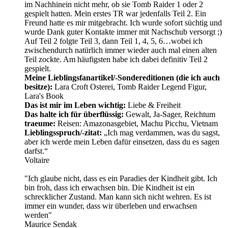
im Nachhinein nicht mehr, ob sie Tomb Raider 1 oder 2
gespielt hatten. Mein erstes TR war jedenfalls Teil 2. Ein
Freund hatte es mir mitgebracht. Ich wurde sofort süchtig und
wurde Dank guter Kontakte immer mit Nachschub versorgt ;)
Auf Teil 2 folgte Teil 3, dann Teil 1, 4, 5, 6…wobei ich
zwischendurch natürlich immer wieder auch mal einen alten
Teil zockte. Am häufigsten habe ich dabei definitiv Teil 2
gespielt.
Meine Lieblingsfanartikel/-Sondereditionen (die ich auch
besitze):
Lara Croft Osterei, Tomb Raider Legend Figur,
Lara's Book
Das ist mir im Leben wichtig:
Liebe & Freiheit
Das halte ich für überflüssig:
Gewalt, Ja-Sager, Reichtum
traeume:
Reisen: Amazonasgebiet, Machu Picchu, Vietnam
Lieblingsspruch/-zitat:
„Ich mag verdammen, was du sagst,
aber ich werde mein Leben dafür einsetzen, dass du es sagen
darfst.“
Voltaire
"Ich glaube nicht, dass es ein Paradies der Kindheit gibt. Ich
bin froh, dass ich erwachsen bin. Die Kindheit ist ein
schrecklicher Zustand. Man kann sich nicht wehren. Es ist
immer ein wunder, dass wir überleben und erwachsen
werden"
Maurice Sendak