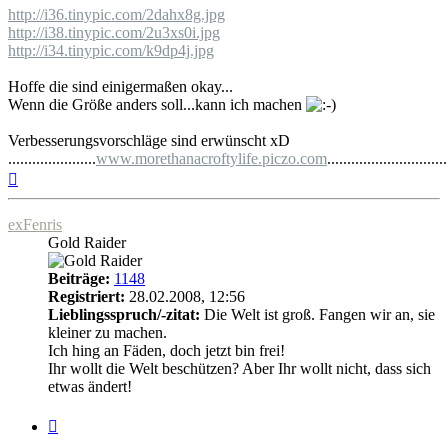
http://i36.tinypic.com/2dahx8g.jpg
http://i38.tinypic.com/2u3xs0i.jpg
http://i34.tinypic.com/k9dp4j.jpg
Hoffe die sind einigermaßen okay...
Wenn die Größe anders soll...kann ich machen
Verbesserungsvorschläge sind erwünscht xD
......................
www.morethanacroftylife.piczo.com
..............................
Nach
oben
exFenris
Gold Raider
Beiträge:
1148
Registriert:
28.02.2008, 12:56
Lieblingsspruch/-zitat:
Die Welt ist groß. Fangen wir an, sie
kleiner zu machen.
Ich hing an Fäden, doch jetzt bin frei!
Ihr wollt die Welt beschützen? Aber Ihr wollt nicht, dass sich
etwas ändert!
Zitat