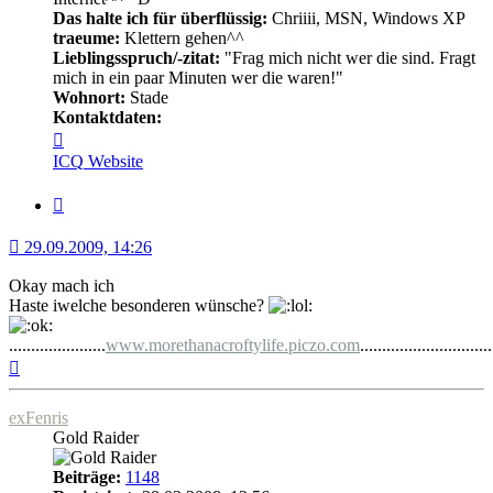
Das halte ich für überflüssig:
Chriiii, MSN, Windows XP
traeume:
Klettern gehen^^
Lieblingsspruch/-zitat:
"Frag mich nicht wer die sind. Fragt
mich in ein paar Minuten wer die waren!"
Wohnort:
Stade
Kontaktdaten:
Kontaktdaten
von
ICQ
Website
o0Crofty0o
Zitat
29.09.2009, 14:26
Okay mach ich
Haste iwelche besonderen wünsche?
......................
www.morethanacroftylife.piczo.com
..............................
Nach
oben
exFenris
Gold Raider
Beiträge:
1148