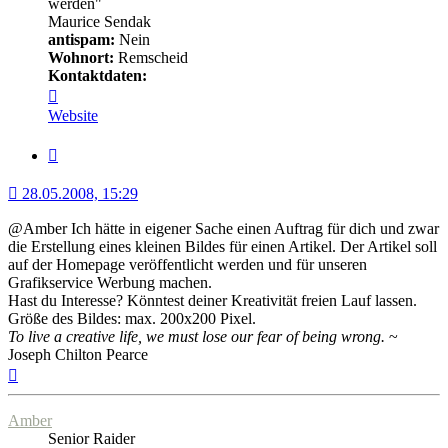
werden"
Maurice Sendak
antispam:
Nein
Wohnort:
Remscheid
Kontaktdaten:
Kontaktdaten
von
Website
Minerva
Zitat
28.05.2008, 15:29
@Amber Ich hätte in eigener Sache einen Auftrag für dich und zwar
die Erstellung eines kleinen Bildes für einen Artikel. Der Artikel soll
auf der Homepage veröffentlicht werden und für unseren
Grafikservice Werbung machen.
Hast du Interesse? Könntest deiner Kreativität freien Lauf lassen.
Größe des Bildes: max. 200x200 Pixel.
To live a creative life, we must lose our fear of being wrong.
~
Joseph Chilton Pearce
Nach
oben
Amber
Senior Raider