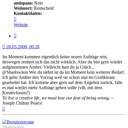
antispam:
Nein
Wohnort:
Remscheid
Kontaktdaten:
Kontaktdaten
von
Website
Minerva
Zitat
28.05.2008, 00:28
Im Moment kommen eigentlich keine neuen Aufträge rein,
deswegen rentiert sich das nicht wirklich. Aber du bist gern wieder
aufgenommen Amber. Vielleicht hast du ja Glück...
@Shadowless Wie du siehst ist da im Moment kein weiterer Bedarf.
Ich gebe Amber den Vorzug weil sie schon mal im Grafikteam
gearbeitet hat. Ich komme aber gern auf dein Angebot zurück, falls
es mal wieder mehr Aufträge geben sollte (vllt. mit dem
Kreativforum?)
To live a creative life, we must lose our fear of being wrong.
~
Joseph Chilton Pearce
Nach
oben
Shadowless