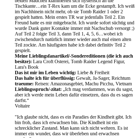
beiden Mädchen klammerten sich hysterisch an die
Tischkante…ein T-Rex kam um die Ecke gestampft. Ich weiß
im Nachhinein nicht mehr, ob sie Tomb Raider 1 oder 2
gespielt hatten. Mein erstes TR war jedenfalls Teil 2. Ein
Freund hatte es mir mitgebracht. Ich wurde sofort süchtig und
wurde Dank guter Kontakte immer mit Nachschub versorgt ;)
Auf Teil 2 folgte Teil 3, dann Teil 1, 4, 5, 6…wobei ich
zwischendurch natürlich immer wieder auch mal einen alten
Teil zockte. Am häufigsten habe ich dabei definitiv Teil 2
gespielt.
Meine Lieblingsfanartikel/-Sondereditionen (die ich auch
besitze):
Lara Croft Osterei, Tomb Raider Legend Figur,
Lara's Book
Das ist mir im Leben wichtig:
Liebe & Freiheit
Das halte ich für überflüssig:
Gewalt, Ja-Sager, Reichtum
traeume:
Reisen: Amazonasgebiet, Machu Picchu, Vietnam
Lieblingsspruch/-zitat:
„Ich mag verdammen, was du sagst,
aber ich werde mein Leben dafür einsetzen, dass du es sagen
darfst.“
Voltaire
"Ich glaube nicht, dass es ein Paradies der Kindheit gibt. Ich
bin froh, dass ich erwachsen bin. Die Kindheit ist ein
schrecklicher Zustand. Man kann sich nicht wehren. Es ist
immer ein wunder, dass wir überleben und erwachsen