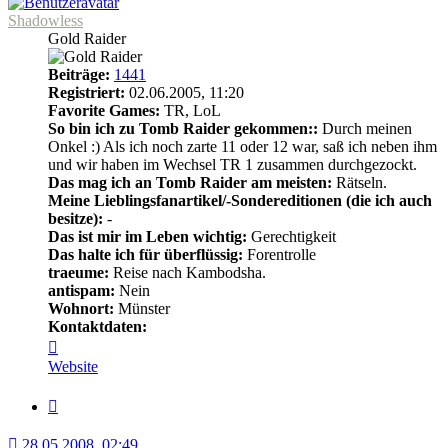
Shadowless
Gold Raider
Beiträge:
1441
Registriert:
02.06.2005, 11:20
Favorite Games:
TR, LoL
So bin ich zu Tomb Raider gekommen::
Durch meinen
Onkel :) Als ich noch zarte 11 oder 12 war, saß ich neben ihm
und wir haben im Wechsel TR 1 zusammen durchgezockt.
Das mag ich an Tomb Raider am meisten:
Rätseln.
Meine Lieblingsfanartikel/-Sondereditionen (die ich auch
besitze):
-
Das ist mir im Leben wichtig:
Gerechtigkeit
Das halte ich für überflüssig:
Forentrolle
traeume:
Reise nach Kambodsha.
antispam:
Nein
Wohnort:
Münster
Kontaktdaten:
Kontaktdaten
von
Website
Shadowless
Zitat
28.05.2008, 02:49