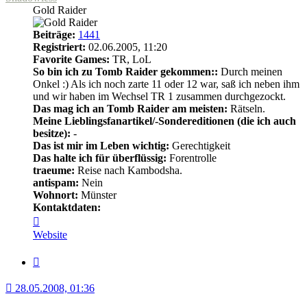
Gold Raider
Beiträge:
1441
Registriert:
02.06.2005, 11:20
Favorite Games:
TR, LoL
So bin ich zu Tomb Raider gekommen::
Durch meinen
Onkel :) Als ich noch zarte 11 oder 12 war, saß ich neben ihm
und wir haben im Wechsel TR 1 zusammen durchgezockt.
Das mag ich an Tomb Raider am meisten:
Rätseln.
Meine Lieblingsfanartikel/-Sondereditionen (die ich auch
besitze):
-
Das ist mir im Leben wichtig:
Gerechtigkeit
Das halte ich für überflüssig:
Forentrolle
traeume:
Reise nach Kambodsha.
antispam:
Nein
Wohnort:
Münster
Kontaktdaten:
Kontaktdaten
von
Website
Shadowless
Zitat
28.05.2008, 01:36