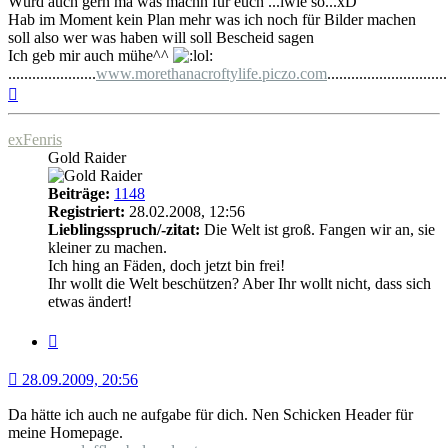
Würd auch gern ma was machn für euch ...iwie so...xD
Hab im Moment kein Plan mehr was ich noch für Bilder machen
soll also wer was haben will soll Bescheid sagen
Ich geb mir auch mühe^^
......................
www.morethanacroftylife.piczo.com
..............................
Nach
oben
exFenris
Gold Raider
Beiträge:
1148
Registriert:
28.02.2008, 12:56
Lieblingsspruch/-zitat:
Die Welt ist groß. Fangen wir an, sie
kleiner zu machen.
Ich hing an Fäden, doch jetzt bin frei!
Ihr wollt die Welt beschützen? Aber Ihr wollt nicht, dass sich
etwas ändert!
Zitat
28.09.2009, 20:56
Da hätte ich auch ne aufgabe für dich. Nen Schicken Header für
meine Homepage.