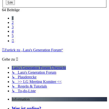
64 Beiträge
1
2
3
4
5
Nächste
Zurück zu „Lara's Generation Forum“
Gehe zu
Lara's Generation Forum Übersicht
↳ Lara's Generation Forum
↳ Plauderecke
↳ >> LG Meeting Komitee <<
↳ Regeln & Tutorials
↳ To-do-Liste
Information
Wer ist online?