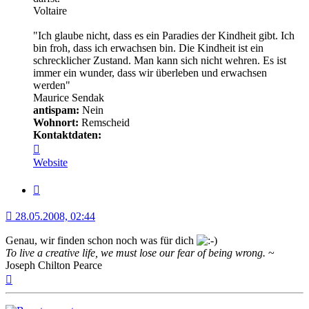
Voltaire
"Ich glaube nicht, dass es ein Paradies der Kindheit gibt. Ich
bin froh, dass ich erwachsen bin. Die Kindheit ist ein
schrecklicher Zustand. Man kann sich nicht wehren. Es ist
immer ein wunder, dass wir überleben und erwachsen
werden"
Maurice Sendak
antispam:
Nein
Wohnort:
Remscheid
Kontaktdaten:
Kontaktdaten
von
Website
Minerva
Zitat
28.05.2008, 02:44
Genau, wir finden schon noch was für dich
To live a creative life, we must lose our fear of being wrong.
~
Joseph Chilton Pearce
Nach
oben